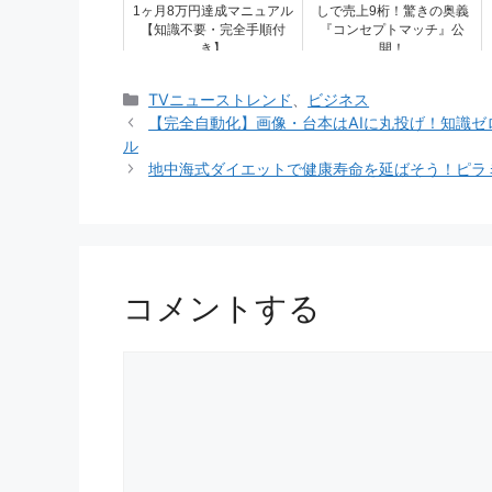
1ヶ月8万円達成マニュアル
しで売上9桁！驚きの奥義
【知識不要・完全手順付
『コンセプトマッチ』公
き】
開！
カ
TVニューストレンド
、
ビジネス
テ
【完全自動化】画像・台本はAIに丸投げ！知識ゼロ
ゴ
ル
リ
地中海式ダイエットで健康寿命を延ばそう！ピラ
ー
コメントする
コ
メ
ン
ト