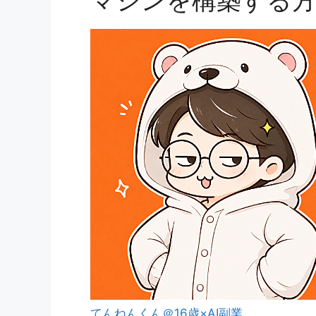
てんねんくん＠16歳×AI副業