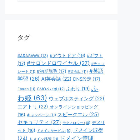
ゴ
リ
ー
タグ
#アウトドア
(19)
#ギフト
#ARASAWA
(13)
#サロンドロワイヤル
(27)
(17)
#チョコ
#英語
#初期脱毛
(17)
レート
(11)
#英会話
(11)
学習
(26)
AI英会話
(22)
DNS設定
(17)
ふ
ふわり
(19)
GMOペパボ
(12)
Etoren
(11)
わ姫
(63)
ウェブホスティング
(22)
エアトリ
(22)
オンラインショッピング
スピークエル
(25)
(16)
キャンペーン
(11)
セキュリティ
(27)
デメリ
テクノロジー
(10)
ドメイン取得
ット
(16)
ドメインサービス
(10)
ドメイン管理
(24)
ドメイン移管
(11)