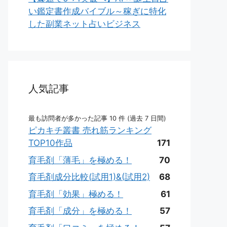
い鑑定書作成バイブル～稼ぎに特化
した副業ネット占いビジネス
人気記事
最も訪問者が多かった記事 10 件 (過去 7 日間)
ピカキチ叢書 売れ筋ランキング
TOP10作品
171
育毛剤「薄毛」を極める！
70
育毛剤成分比較(試用1)&(試用2)
68
育毛剤「効果」極める！
61
育毛剤「成分」を極める！
57