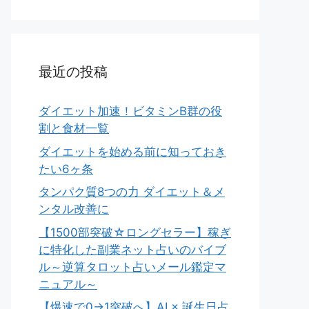
最近の投稿
ダイエット加速！ビタミンB群の役
割と食材一覧
ダイエットを始める前に知っておき
たい6ヶ条
タンパク質8つの力 ダイエット＆メ
ンタル改善に
【1500部突破☆ロングセラー】稼ぎ
に特化した副業ネット占いのバイブ
ル～逆算タロット占いメール鑑定マ
ニュアル～
【爆速で0→1突破へ】AI × 誕生日占