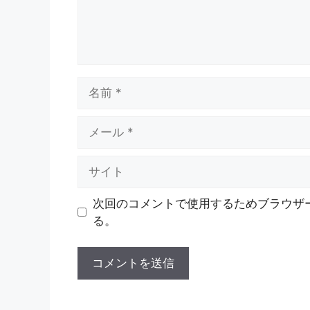
名
前
メ
ー
ル
サ
イ
ト
次回のコメントで使用するためブラウザ
る。