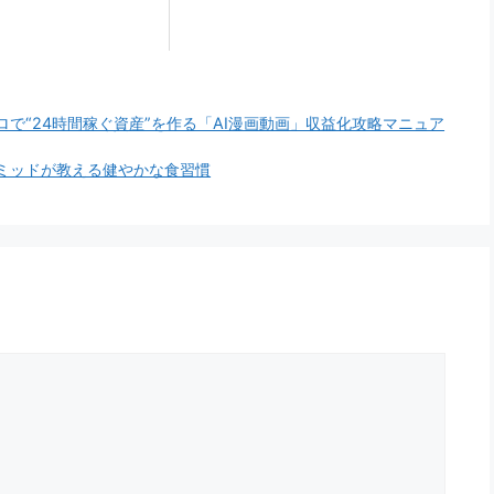
で“24時間稼ぐ資産”を作る「AI漫画動画」収益化攻略マニュア
ミッドが教える健やかな食習慣