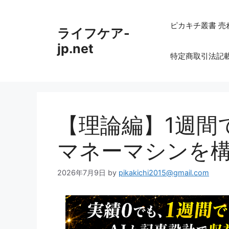
コ
ン
ピカキチ叢書 売
ライフケア-
テ
ン
jp.net
特定商取引法記
ツ
へ
ス
キ
ッ
【理論編】1週間
プ
マネーマシンを
2026年7月9日
by
pikakichi2015@gmail.com