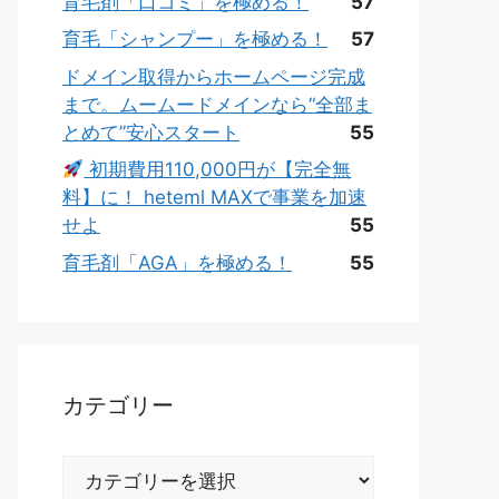
育毛剤「口コミ」を極める！
57
育毛「シャンプー」を極める！
57
ドメイン取得からホームページ完成
まで。ムームードメインなら“全部ま
とめて”安心スタート
55
初期費用110,000円が【完全無
料】に！ heteml MAXで事業を加速
せよ
55
育毛剤「AGA」を極める！
55
カテゴリー
カ
テ