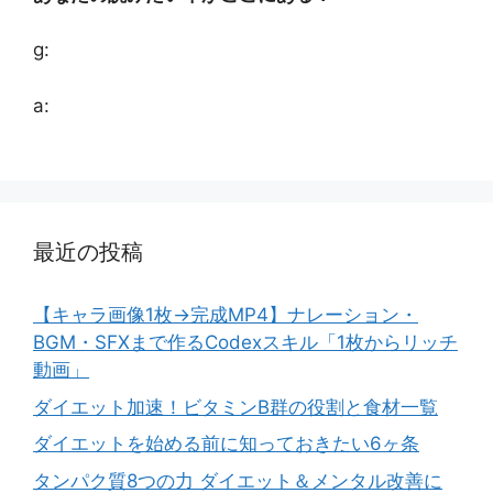
g:
a:
最近の投稿
【キャラ画像1枚→完成MP4】ナレーション・
BGM・SFXまで作るCodexスキル「1枚からリッチ
動画」
ダイエット加速！ビタミンB群の役割と食材一覧
ダイエットを始める前に知っておきたい6ヶ条
タンパク質8つの力 ダイエット＆メンタル改善に