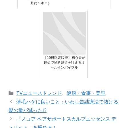
月に５キロ）
【10日限定販売】初心者が
最短で給料越えを叶えるオ
ールインバイブル
カ
TVニューストレンド
、
健康・食事・美容
テ
薄毛ハゲに良いこと：いわし缶詰療法で抜ける
ゴ
髪の量が減った!?
リ
「ノコア ヘアサポートスカルプエッセンス デ
ー
メリット」を極める！