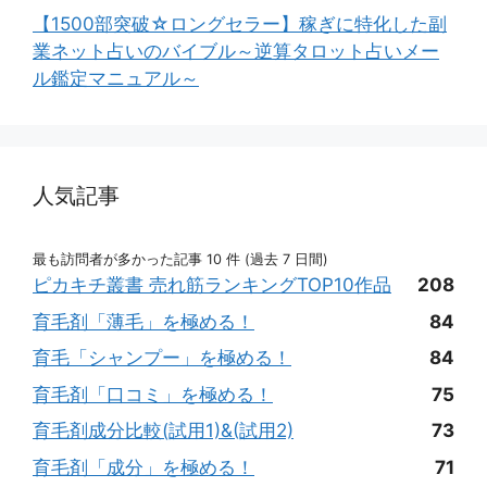
【1500部突破☆ロングセラー】稼ぎに特化した副
業ネット占いのバイブル～逆算タロット占いメー
ル鑑定マニュアル～
人気記事
最も訪問者が多かった記事 10 件 (過去 7 日間)
ピカキチ叢書 売れ筋ランキングTOP10作品
208
育毛剤「薄毛」を極める！
84
育毛「シャンプー」を極める！
84
育毛剤「口コミ」を極める！
75
育毛剤成分比較(試用1)&(試用2)
73
育毛剤「成分」を極める！
71