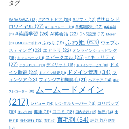
タグ
#サロンド
#アウトドア
(19)
#ギフト
(17)
#ARASAWA
(13)
ロワイヤル
(27)
#初期脱毛
(17)
#チョコレート
(11)
#英会話
#英語学習
(26)
AI英会話
(22)
DNS設定
(17)
(11)
Etoren
ふわ姫
(63)
ウェブホ
ふわり
(19)
GMOペパボ
(12)
(11)
スティング
(22)
エアトリ
(22)
オンラインショッピング
スピークエル
(25)
セキュリティ
(16)
キャンペーン
(11)
(27)
ドメ
デメリット
(16)
テクノロジー
(10)
ドメインサービス
(10)
ドメイン管理
(34)
イン取得
(24)
フ
ドメイン移管
(11)
ィンジア
(23)
フィンジア初期脱毛
(21)
ヘアケア
(14)
ボイ
ムームードメイン
スレコーダー
(10)
(217)
ロリポップ
レビュー
(14)
レンタルサーバー
(16)
(19)
健康
(19)
口コミ
(18)
旅行
(14)
国内旅行
(12)
比
使い方
(9)
育毛剤
(54)
評判
(17)
海外旅行
(15)
防災
較
(11)
育毛
(9)
(12)