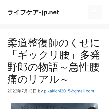
コ
ン
ライフケア-jp.net
メ
テ
ン
ニ
ツ
へ
柔道整復師のくせに
ス
ュ
キ
「ギックリ腰」多発
ッ
ー
プ
野郎の物語～急性腰
痛のリアル～
2022年7月13日
by
pikakichi2015@gmail.com