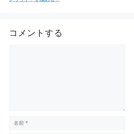
コメントする
コ
メ
ン
ト
名
前