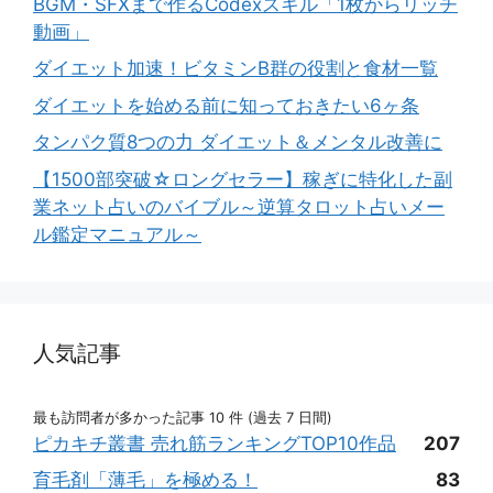
BGM・SFXまで作るCodexスキル「1枚からリッチ
動画」
ダイエット加速！ビタミンB群の役割と食材一覧
ダイエットを始める前に知っておきたい6ヶ条
タンパク質8つの力 ダイエット＆メンタル改善に
【1500部突破☆ロングセラー】稼ぎに特化した副
業ネット占いのバイブル～逆算タロット占いメー
ル鑑定マニュアル～
人気記事
最も訪問者が多かった記事 10 件 (過去 7 日間)
ピカキチ叢書 売れ筋ランキングTOP10作品
207
育毛剤「薄毛」を極める！
83