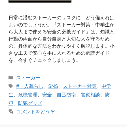
日常に潜むストーカーのリスクに、どう備えれば
よいのでしょうか。『ストーカー対策：中学生か
ら大人まで使える安全の必携ガイド』は、知識と
行動の両面から自分自身と大切な人を守るため
の、具体的な方法をわかりやすく解説します。小
さな工夫で安心を手に入れるための必読ガイド
を、今すぐチェックしましょう。
カ
ストーカー
テ
タ
#一人暮らし
、
SNS
、
ストーカー対策
、
中学
ゴ
グ
生
、
危機管理
、
安全
、
自己防衛
、
警察相談
、
防
リ
犯
、
防犯グッズ
ー
コメントをどうぞ