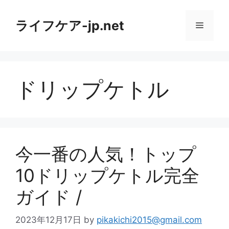
コ
ン
ライフケア-jp.net
メ
テ
ン
ニ
ツ
へ
ドリップケトル
ス
ュ
キ
ッ
ー
プ
今一番の人気！トップ
10ドリップケトル完全
ガイド /
2023年12月17日
by
pikakichi2015@gmail.com