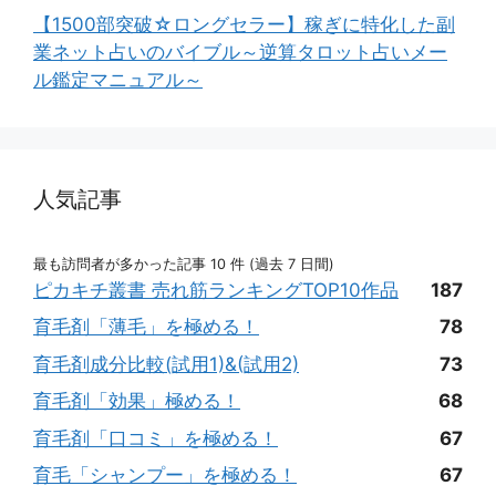
【1500部突破☆ロングセラー】稼ぎに特化した副
業ネット占いのバイブル～逆算タロット占いメー
ル鑑定マニュアル～
人気記事
最も訪問者が多かった記事 10 件 (過去 7 日間)
ピカキチ叢書 売れ筋ランキングTOP10作品
187
育毛剤「薄毛」を極める！
78
育毛剤成分比較(試用1)&(試用2)
73
育毛剤「効果」極める！
68
育毛剤「口コミ」を極める！
67
育毛「シャンプー」を極める！
67