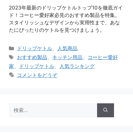
2023年最新のドリップケトルトップ10を徹底ガイ
ド！コーヒー愛好家必見のおすすめ製品を特集。
スタイリッシュなデザインから実用性まで、あな
たにぴったりのケトルを見つけましょう。
カ
ドリップケトル
、
人気商品
テ
タ
おすすめ製品
、
キッチン用品
、
コーヒー愛好
ゴ
グ
家
、
ドリップケトル
、
人気ランキング
リ
コメントをどうぞ
ー
検
索: