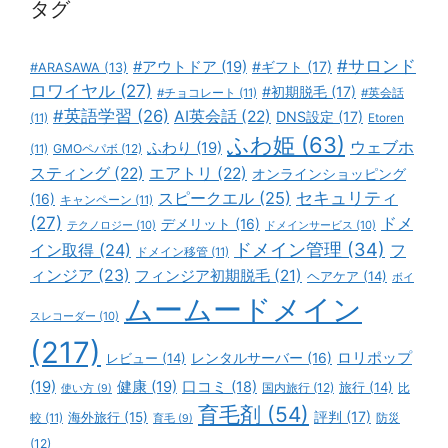
タグ
#サロンド
#アウトドア
(19)
#ギフト
(17)
#ARASAWA
(13)
ロワイヤル
(27)
#初期脱毛
(17)
#チョコレート
(11)
#英会話
#英語学習
(26)
AI英会話
(22)
DNS設定
(17)
(11)
Etoren
ふわ姫
(63)
ウェブホ
ふわり
(19)
GMOペパボ
(12)
(11)
スティング
(22)
エアトリ
(22)
オンラインショッピング
スピークエル
(25)
セキュリティ
(16)
キャンペーン
(11)
(27)
ドメ
デメリット
(16)
テクノロジー
(10)
ドメインサービス
(10)
ドメイン管理
(34)
イン取得
(24)
フ
ドメイン移管
(11)
ィンジア
(23)
フィンジア初期脱毛
(21)
ヘアケア
(14)
ボイ
ムームードメイン
スレコーダー
(10)
(217)
ロリポップ
レビュー
(14)
レンタルサーバー
(16)
(19)
健康
(19)
口コミ
(18)
旅行
(14)
国内旅行
(12)
比
使い方
(9)
育毛剤
(54)
評判
(17)
海外旅行
(15)
防災
較
(11)
育毛
(9)
(12)