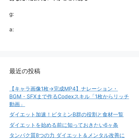
g:
a:
最近の投稿
【キャラ画像1枚→完成MP4】ナレーション・
BGM・SFXまで作るCodexスキル「1枚からリッチ
動画」
ダイエット加速！ビタミンB群の役割と食材一覧
ダイエットを始める前に知っておきたい6ヶ条
タンパク質8つの力 ダイエット＆メンタル改善に