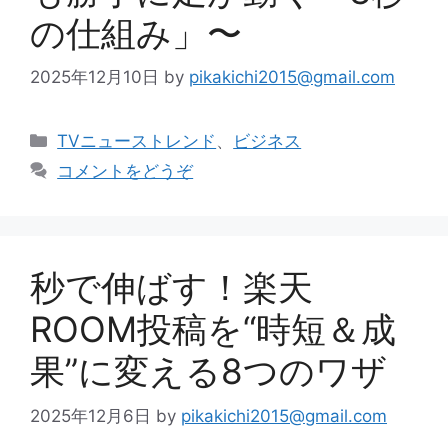
の仕組み」〜
2025年12月10日
by
pikakichi2015@gmail.com
カ
TVニューストレンド
、
ビジネス
テ
コメントをどうぞ
ゴ
リ
ー
秒で伸ばす！楽天
ROOM投稿を“時短＆成
果”に変える8つのワザ
2025年12月6日
by
pikakichi2015@gmail.com