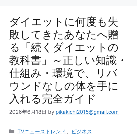
ー
ダイエットに何度も失
敗してきたあなたへ贈
る「続くダイエットの
教科書」～正しい知識・
仕組み・環境で、リバ
ウンドなしの体を手に
入れる完全ガイド
2026年6月18日
by
pikakichi2015@gmail.com
カ
TVニューストレンド
、
ビジネス