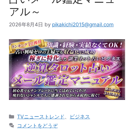
アル～
2026年8月4日
by
pikakichi2015@gmail.com
カ
TVニューストレンド
、
ビジネス
テ
コメントをどうぞ
ゴ