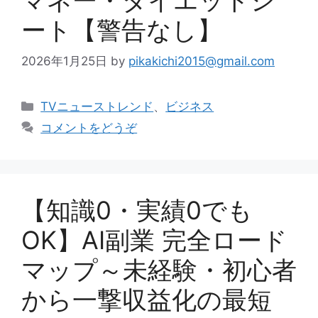
ート【警告なし】
2026年1月25日
by
pikakichi2015@gmail.com
カ
TVニューストレンド
、
ビジネス
テ
コメントをどうぞ
ゴ
リ
ー
【知識0・実績0でも
OK】AI副業 完全ロード
マップ～未経験・初心者
から一撃収益化の最短