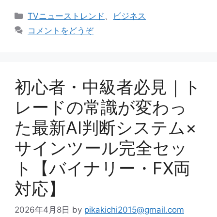
カ
TVニューストレンド
、
ビジネス
テ
コメントをどうぞ
ゴ
リ
ー
初心者・中級者必見｜ト
レードの常識が変わっ
た最新AI判断システム×
サインツール完全セッ
ト【バイナリー・FX両
対応】
2026年4月8日
by
pikakichi2015@gmail.com