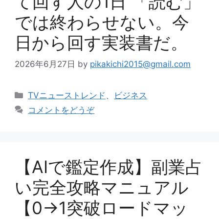
て回す人の1日 「読む」
では終わらせない。今
日から回す実装書だ。
2026年6月27日
by
pikakichi2015@gmail.com
カ
TVニューストレンド
、
ビジネス
テ
コメントをどうぞ
ゴ
リ
ー
【AIで鑑定作成】副業占
い完全攻略マニュアル
【0→1突破ロードマッ