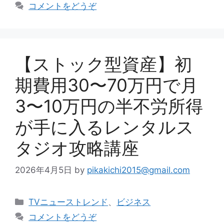
テ
コメントをどうぞ
ゴ
リ
ー
【ストック型資産】初
期費用30〜70万円で月
3〜10万円の半不労所得
が手に入るレンタルス
タジオ攻略講座
2026年4月5日
by
pikakichi2015@gmail.com
カ
TVニューストレンド
、
ビジネス
テ
コメントをどうぞ