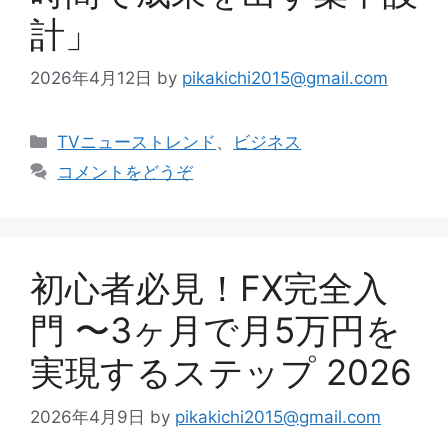
計」
2026年4月12日
by
pikakichi2015@gmail.com
カ
TVニューストレンド
、
ビジネス
テ
コメントをどうぞ
ゴ
リ
ー
初心者必見！FX完全入
門 〜3ヶ月で月5万円を
実現するステップ 2026
2026年4月9日
by
pikakichi2015@gmail.com