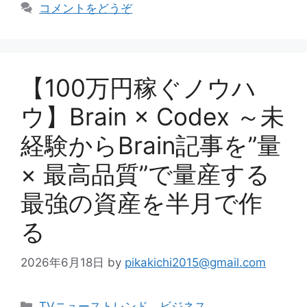
テ
コメントをどうぞ
ゴ
リ
ー
【100万円稼ぐノウハ
ウ】Brain × Codex ～未
経験からBrain記事を”量
× 最高品質”で量産する
最強の資産を半月で作
る
2026年6月18日
by
pikakichi2015@gmail.com
カ
TVニューストレンド
、
ビジネス