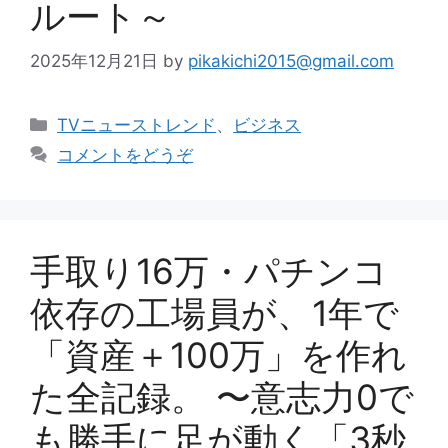
ルート～
2025年12月21日
by
pikakichi2015@gmail.com
カ
TVニューストレンド
、
ビジネス
テ
コメントをどうぞ
ゴ
リ
ー
手取り16万・パチンコ
依存の工場員が、1年で
「資産＋100万」を作れ
た全記録。 〜意志力0で
も勝手に足が動く「3秒