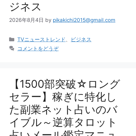
ジネス
2026年8月4日
by
pikakichi2015@gmail.com
カ
TVニューストレンド
、
ビジネス
テ
コメントをどうぞ
ゴ
リ
ー
【1500部突破☆ロング
セラー】稼ぎに特化し
た副業ネット占いのバ
イブル～逆算タロット
占いメール鑑定マニュ