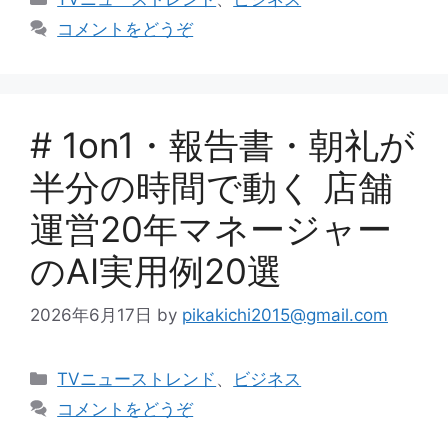
テ
コメントをどうぞ
ゴ
リ
ー
# 1on1・報告書・朝礼が
半分の時間で動く 店舗
運営20年マネージャー
のAI実用例20選
2026年6月17日
by
pikakichi2015@gmail.com
カ
TVニューストレンド
、
ビジネス
テ
コメントをどうぞ
ゴ