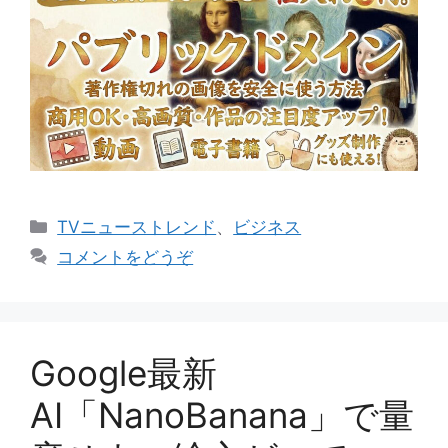
カ
TVニューストレンド
、
ビジネス
テ
コメントをどうぞ
ゴ
リ
ー
Google最新
AI「NanoBanana」で量