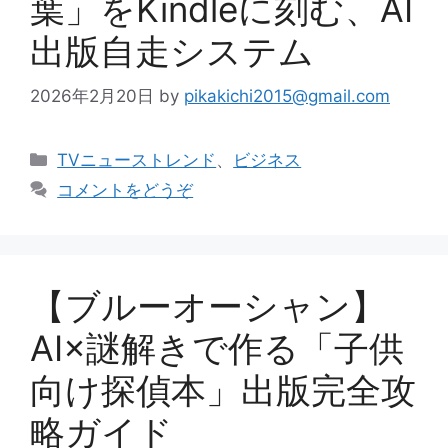
葉」をKindleに刻む、AI
出版自走システム
2026年2月20日
by
pikakichi2015@gmail.com
カ
TVニューストレンド
、
ビジネス
テ
コメントをどうぞ
ゴ
リ
ー
【ブルーオーシャン】
AI×謎解きで作る「子供
向け探偵本」出版完全攻
略ガイド