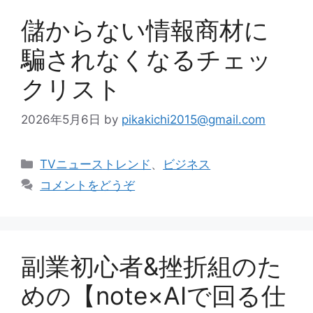
儲からない情報商材に
騙されなくなるチェッ
クリスト
2026年5月6日
by
pikakichi2015@gmail.com
カ
TVニューストレンド
、
ビジネス
テ
コメントをどうぞ
ゴ
リ
ー
副業初心者&挫折組のた
めの【note×AIで回る仕