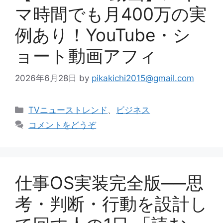
マ時間でも月400万の実
例あり！YouTube・シ
ョート動画アフィ
2026年6月28日
by
pikakichi2015@gmail.com
カ
TVニューストレンド
、
ビジネス
テ
コメントをどうぞ
ゴ
リ
ー
仕事OS実装完全版──思
考・判断・行動を設計し