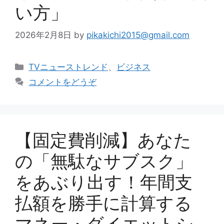
い方」
2026年2月8日
by
pikakichi2015@gmail.com
カ
TVニューストレンド
、
ビジネス
テ
コメントをどうぞ
ゴ
リ
ー
【固定費削減】あなた
の「無駄なサブスク」
をあぶり出す！年間支
払額を勝手に計算する
マネー・ダイエットシ