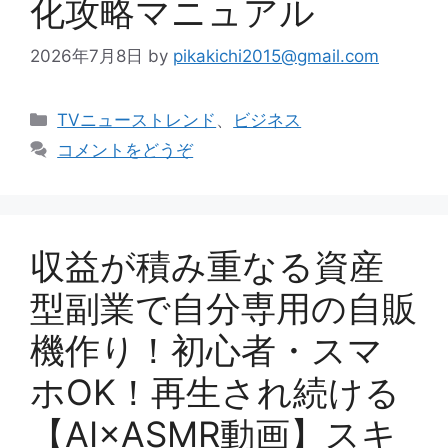
化攻略マニュアル
2026年7月8日
by
pikakichi2015@gmail.com
カ
TVニューストレンド
、
ビジネス
テ
コメントをどうぞ
ゴ
リ
ー
収益が積み重なる資産
型副業で自分専用の自販
機作り！初心者・スマ
ホOK！再生され続ける
【AI×ASMR動画】スキ