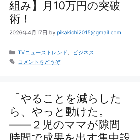
組み】月10万円の突破
術！
2026年4月17日
by
pikakichi2015@gmail.com
カ
TVニューストレンド
、
ビジネス
テ
コメントをどうぞ
ゴ
リ
ー
「やることを減らした
ら、やっと動けた。
——２児のママが隙間
時間で成果を出す集中設