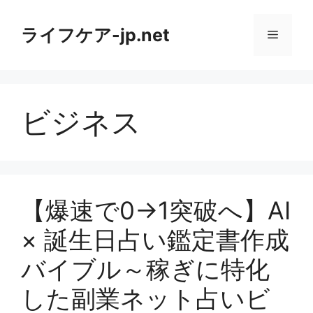
コ
ン
ライフケア-jp.net
メ
テ
ン
ニ
ツ
へ
ビジネス
ス
ュ
キ
ッ
ー
プ
【爆速で0→1突破へ】AI
× 誕生日占い鑑定書作成
バイブル～稼ぎに特化
した副業ネット占いビ