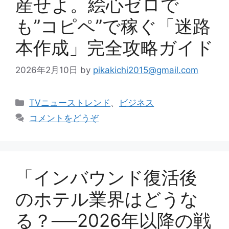
産せよ。絵心ゼロで
も”コピペ”で稼ぐ「迷路
本作成」完全攻略ガイド
2026年2月10日
by
pikakichi2015@gmail.com
カ
TVニューストレンド
、
ビジネス
テ
コメントをどうぞ
ゴ
リ
ー
「インバウンド復活後
のホテル業界はどうな
る？──2026年以降の戦