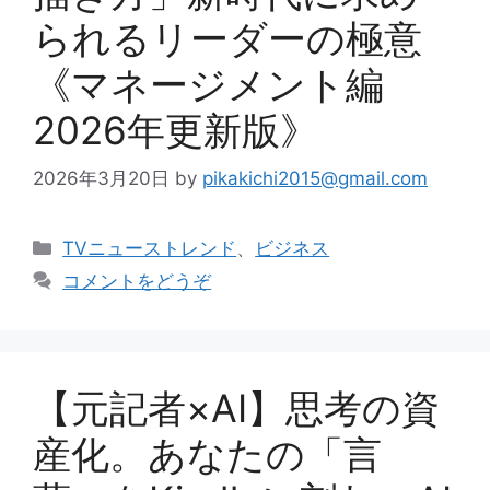
られるリーダーの極意
《マネージメント編
2026年更新版》
2026年3月20日
by
pikakichi2015@gmail.com
カ
TVニューストレンド
、
ビジネス
テ
コメントをどうぞ
ゴ
リ
ー
【元記者×AI】思考の資
産化。あなたの「言