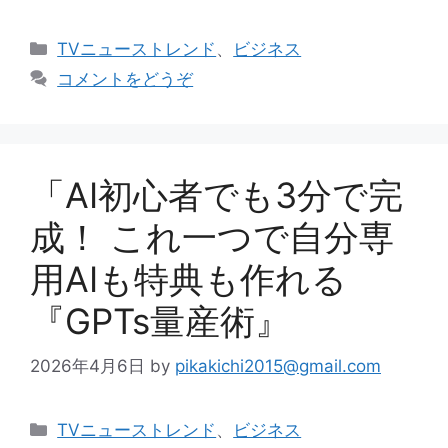
カ
TVニューストレンド
、
ビジネス
テ
コメントをどうぞ
ゴ
リ
ー
「AI初心者でも3分で完
成！ これ一つで自分専
用AIも特典も作れる
『GPTs量産術』
2026年4月6日
by
pikakichi2015@gmail.com
カ
TVニューストレンド
、
ビジネス