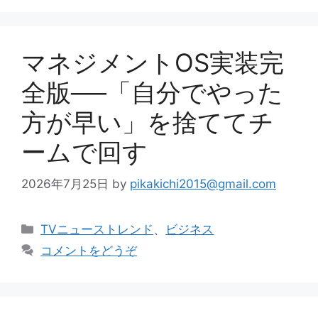
リ
ー
マネジメントOS実装完
全版──「自分でやった
方が早い」を捨ててチ
ームで回す
2026年7月25日
by
pikakichi2015@gmail.com
カ
TVニューストレンド
、
ビジネス
テ
コメントをどうぞ
ゴ
リ
ー