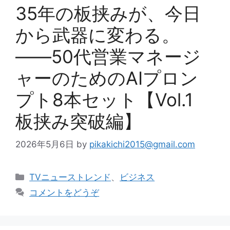
35年の板挟みが、今日
から武器に変わる。
――50代営業マネージ
ャーのためのAIプロン
プト8本セット【Vol.1
板挟み突破編】
2026年5月6日
by
pikakichi2015@gmail.com
カ
TVニューストレンド
、
ビジネス
テ
コメントをどうぞ
ゴ
リ
ー