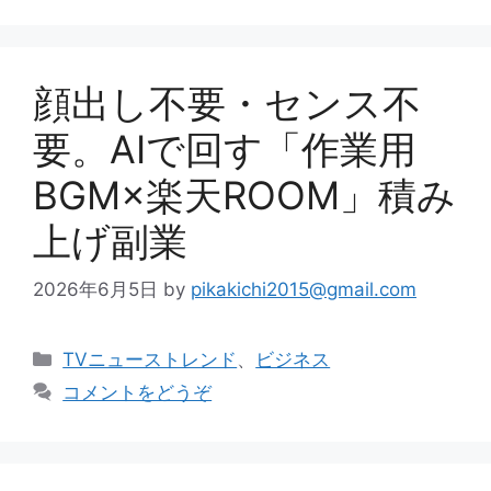
リ
ー
顔出し不要・センス不
要。AIで回す「作業用
BGM×楽天ROOM」積み
上げ副業
2026年6月5日
by
pikakichi2015@gmail.com
カ
TVニューストレンド
、
ビジネス
テ
コメントをどうぞ
ゴ
リ
ー