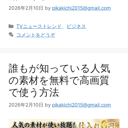
2026年2月10日
by
pikakichi2015@gmail.com
カ
TVニューストレンド
、
ビジネス
テ
コメントをどうぞ
ゴ
リ
ー
誰もが知っている人気
の素材を無料で高画質
で使う方法
2026年2月10日
by
pikakichi2015@gmail.com