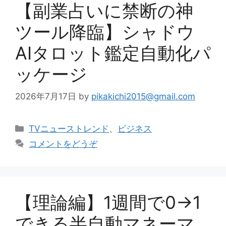
【副業占いに禁断の神
ツール降臨】シャドウ
AIタロット鑑定自動化パ
ッケージ
2026年7月17日
by
pikakichi2015@gmail.com
カ
TVニューストレンド
、
ビジネス
テ
コメントをどうぞ
ゴ
リ
ー
【理論編】1週間で0→1
できる半自動マネーマ