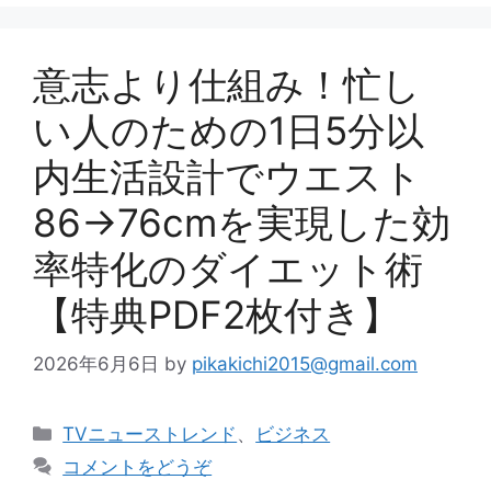
リ
ー
意志より仕組み！忙し
い人のための1日5分以
内生活設計でウエスト
86→76cmを実現した効
率特化のダイエット術
【特典PDF2枚付き】
2026年6月6日
by
pikakichi2015@gmail.com
カ
TVニューストレンド
、
ビジネス
テ
コメントをどうぞ
ゴ