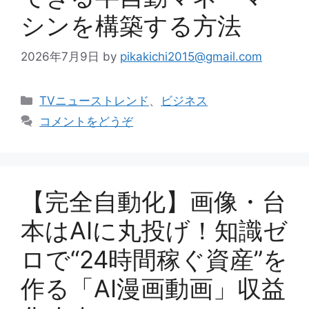
シンを構築する方法
2026年7月9日
by
pikakichi2015@gmail.com
カ
TVニューストレンド
、
ビジネス
テ
コメントをどうぞ
ゴ
リ
ー
【完全自動化】画像・台
本はAIに丸投げ！知識ゼ
ロで“24時間稼ぐ資産”を
作る「AI漫画動画」収益