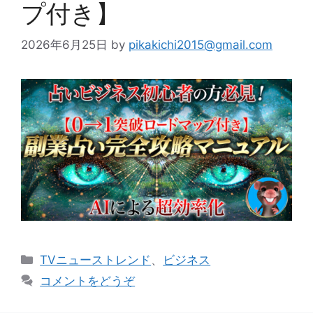
プ付き】
2026年6月25日
by
pikakichi2015@gmail.com
カ
TVニューストレンド
、
ビジネス
テ
コメントをどうぞ
ゴ
リ