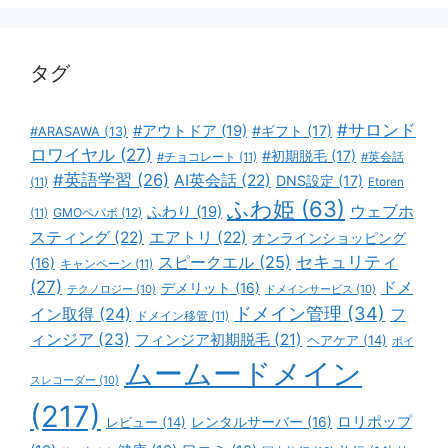
リ
ー
タグ
#サロンド
#アウトドア
(19)
#ギフト
(17)
#ARASAWA
(13)
ロワイヤル
(27)
#初期脱毛
(17)
#チョコレート
(11)
#英会話
#英語学習
(26)
AI英会話
(22)
DNS設定
(17)
(11)
Etoren
ふわ姫
(63)
ウェブホ
ふわり
(19)
GMOペパボ
(12)
(11)
スティング
(22)
エアトリ
(22)
オンラインショッピング
スピークエル
(25)
セキュリティ
(16)
キャンペーン
(11)
(27)
ドメ
デメリット
(16)
テクノロジー
(10)
ドメインサービス
(10)
ドメイン管理
(34)
イン取得
(24)
フ
ドメイン移管
(11)
ィンジア
(23)
フィンジア初期脱毛
(21)
ヘアケア
(14)
ボイ
ムームードメイン
スレコーダー
(10)
(217)
ロリポップ
レビュー
(14)
レンタルサーバー
(16)