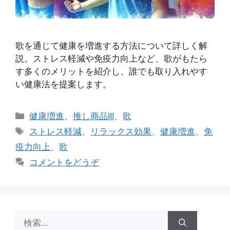
歌を通じて健康を増進する方法について詳しく解
説。ストレス軽減や免疫力向上など、歌がもたら
す多くのメリットを紹介し、誰でも取り入れやす
い健康法を提案します。
カ
健康増進
、
推し商品III
、
歌
テ
タ
ストレス軽減
、
リラックス効果
、
健康増進
、
免
ゴ
グ
疫力向上
、
歌
リ
コメントをどうぞ
ー
検
索: