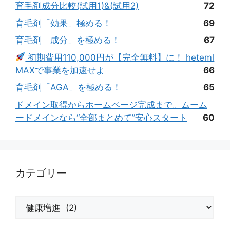
育毛剤成分比較(試用1)&(試用2)
72
育毛剤「効果」極める！
69
育毛剤「成分」を極める！
67
初期費用110,000円が【完全無料】に！ heteml
MAXで事業を加速せよ
66
育毛剤「AGA」を極める！
65
ドメイン取得からホームページ完成まで。ムーム
ードメインなら“全部まとめて”安心スタート
60
カテゴリー
カ
テ
ゴ