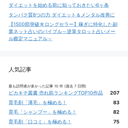
ダイエットを始める前に知っておきたい6ヶ条
タンパク質8つの力 ダイエット＆メンタル改善に
【1500部突破☆ロングセラー】稼ぎに特化した副
業ネット占いのバイブル～逆算タロット占いメー
ル鑑定マニュアル～
人気記事
最も訪問者が多かった記事 10 件 (過去 7 日間)
ピカキチ叢書 売れ筋ランキングTOP10作品
207
育毛剤「薄毛」を極める！
83
育毛「シャンプー」を極める！
82
育毛剤「口コミ」を極める！
75