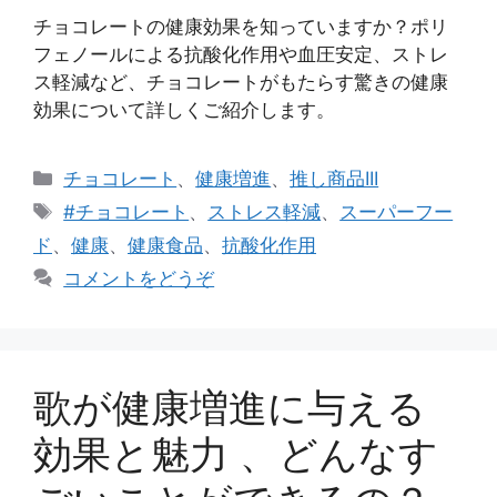
チョコレートの健康効果を知っていますか？ポリ
フェノールによる抗酸化作用や血圧安定、ストレ
ス軽減など、チョコレートがもたらす驚きの健康
効果について詳しくご紹介します。
カ
チョコレート
、
健康増進
、
推し商品III
テ
タ
#チョコレート
、
ストレス軽減
、
スーパーフー
ゴ
グ
ド
、
健康
、
健康食品
、
抗酸化作用
リ
コメントをどうぞ
ー
歌が健康増進に与える
効果と魅力 、どんなす