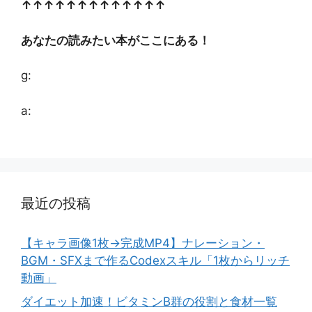
↑↑↑↑↑↑↑↑↑↑↑↑↑
あなたの読みたい本がここにある！
g:
a:
最近の投稿
【キャラ画像1枚→完成MP4】ナレーション・
BGM・SFXまで作るCodexスキル「1枚からリッチ
動画」
ダイエット加速！ビタミンB群の役割と食材一覧