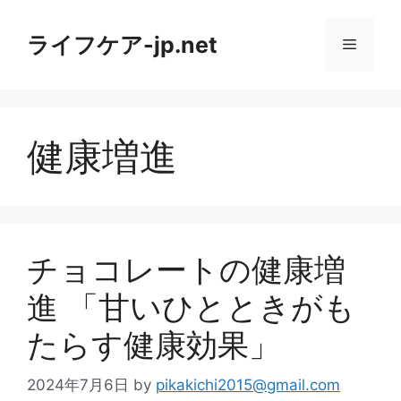
コ
ン
ライフケア-jp.net
メ
テ
ン
ニ
ツ
へ
健康増進
ス
ュ
キ
ッ
ー
プ
チョコレートの健康増
進 「甘いひとときがも
たらす健康効果」
2024年7月6日
by
pikakichi2015@gmail.com