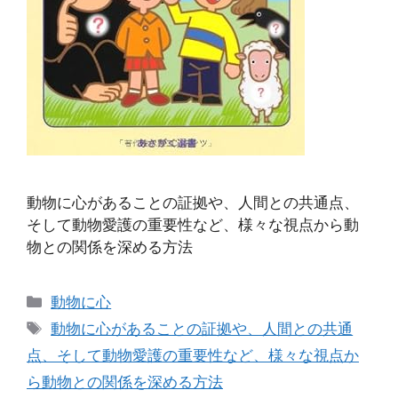
動物に心があることの証拠や、人間との共通点、
そして動物愛護の重要性など、様々な視点から動
物との関係を深める方法
カ
動物に心
テ
タ
動物に心があることの証拠や、人間との共通
ゴ
グ
点、そして動物愛護の重要性など、様々な視点か
リ
ら動物との関係を深める方法
ー