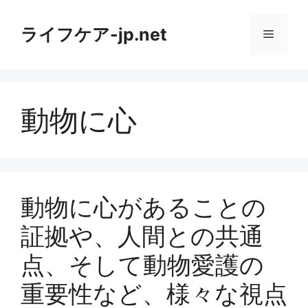
コ
ン
ライフケア-jp.net
メ
テ
ン
ニ
ツ
へ
動物に心
ス
ュ
キ
ッ
ー
プ
動物に心があることの
証拠や、人間との共通
点、そして動物愛護の
重要性など、様々な視点