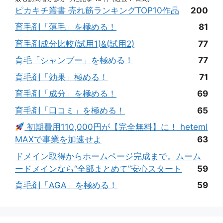
ピカキチ叢書 売れ筋ランキングTOP10作品
200
育毛剤「薄毛」を極める！
81
育毛剤成分比較(試用1)&(試用2)
77
育毛「シャンプー」を極める！
77
育毛剤「効果」極める！
71
育毛剤「成分」を極める！
69
育毛剤「口コミ」を極める！
65
初期費用110,000円が【完全無料】に！ heteml
MAXで事業を加速せよ
63
ドメイン取得からホームページ完成まで。ムーム
ードメインなら“全部まとめて”安心スタート
59
育毛剤「AGA」を極める！
59