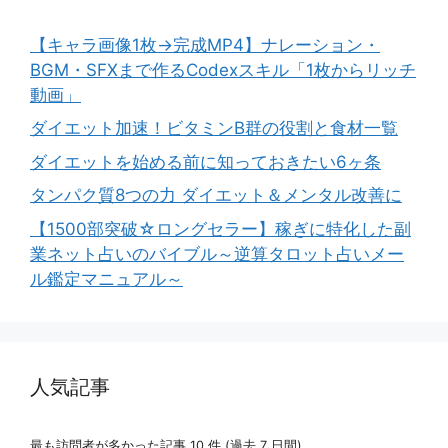
【キャラ画像1枚→完成MP4】ナレーション・
BGM・SFXまで作るCodexスキル「1枚からリッチ
動画」
ダイエット加速！ビタミンB群の役割と食材一覧
ダイエットを始める前に知っておきたい6ヶ条
タンパク質8つの力 ダイエット＆メンタル改善に
【1500部突破☆ロングセラー】稼ぎに特化した副
業ネット占いのバイブル～逆算タロット占いメー
ル鑑定マニュアル～
人気記事
最も訪問者が多かった記事 10 件 (過去 7 日間)