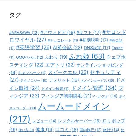
ー
タグ
#サロンド
#アウトドア
(19)
#ギフト
(17)
#ARASAWA
(13)
ロワイヤル
(27)
#初期脱毛
(17)
#チョコレート
(11)
#英会話
#英語学習
(26)
AI英会話
(22)
DNS設定
(17)
(11)
Etoren
ふわ姫
(63)
ウェブホ
ふわり
(19)
GMOペパボ
(12)
(11)
スティング
(22)
エアトリ
(22)
オンラインショッピング
スピークエル
(25)
セキュリティ
(16)
キャンペーン
(11)
(27)
ドメ
デメリット
(16)
テクノロジー
(10)
ドメインサービス
(10)
ドメイン管理
(34)
イン取得
(24)
フ
ドメイン移管
(11)
ィンジア
(23)
フィンジア初期脱毛
(21)
ヘアケア
(14)
ボイ
ムームードメイン
スレコーダー
(10)
(217)
ロリポップ
レビュー
(14)
レンタルサーバー
(16)
(19)
健康
(19)
口コミ
(18)
旅行
(14)
国内旅行
(12)
比
使い方
(9)