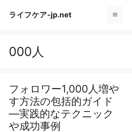
コ
ン
ライフケア-jp.net
メ
テ
ン
ニ
ツ
へ
000人
ス
ュ
キ
ッ
ー
プ
フォロワー1,000人増や
す方法の包括的ガイド
—実践的なテクニック
や成功事例