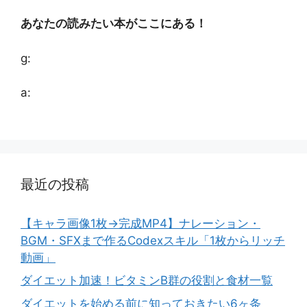
あなたの読みたい本がここにある！
g:
a:
最近の投稿
【キャラ画像1枚→完成MP4】ナレーション・
BGM・SFXまで作るCodexスキル「1枚からリッチ
動画」
ダイエット加速！ビタミンB群の役割と食材一覧
ダイエットを始める前に知っておきたい6ヶ条