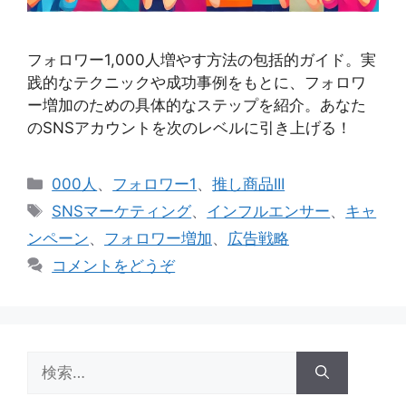
フォロワー1,000人増やす方法の包括的ガイド。実
践的なテクニックや成功事例をもとに、フォロワ
ー増加のための具体的なステップを紹介。あなた
のSNSアカウントを次のレベルに引き上げる！
カ
000人
、
フォロワー1
、
推し商品III
テ
タ
SNSマーケティング
、
インフルエンサー
、
キャ
ゴ
グ
ンペーン
、
フォロワー増加
、
広告戦略
リ
コメントをどうぞ
ー
検
索: