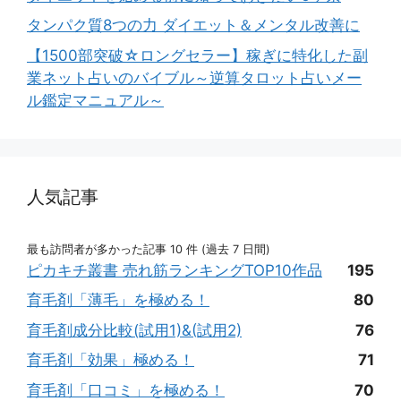
タンパク質8つの力 ダイエット＆メンタル改善に
【1500部突破☆ロングセラー】稼ぎに特化した副
業ネット占いのバイブル～逆算タロット占いメー
ル鑑定マニュアル～
人気記事
最も訪問者が多かった記事 10 件 (過去 7 日間)
ピカキチ叢書 売れ筋ランキングTOP10作品
195
育毛剤「薄毛」を極める！
80
育毛剤成分比較(試用1)&(試用2)
76
育毛剤「効果」極める！
71
育毛剤「口コミ」を極める！
70