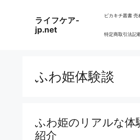
コ
ン
ピカキチ叢書 売
ライフケア-
テ
ン
jp.net
特定商取引法記
ツ
へ
ス
キ
ッ
ふわ姫体験談
プ
ふわ姫のリアルな体験
紹介