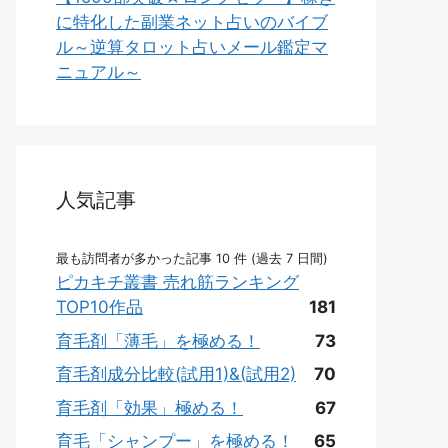
に特化した副業ネット占いのバイブ
ル～逆算タロット占いメール鑑定マ
ニュアル～
人気記事
最も訪問者が多かった記事 10 件 (過去 7 日間)
ピカキチ叢書 売れ筋ランキング
TOP10作品
181
育毛剤「薄毛」を極める！
73
育毛剤成分比較(試用1)&(試用2)
70
育毛剤「効果」極める！
67
育毛「シャンプー」を極める！
65