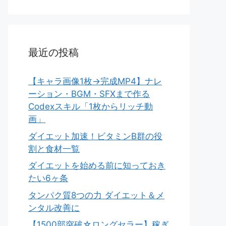
最近の投稿
【キャラ画像1枚→完成MP4】ナレ
ーション・BGM・SFXまで作る
Codexスキル「1枚からリッチ動
画」
ダイエット加速！ビタミンB群の役
割と食材一覧
ダイエットを始める前に知っておき
たい6ヶ条
タンパク質8つの力 ダイエット＆メ
ンタル改善に
【1500部突破☆ロングセラー】稼ぎ