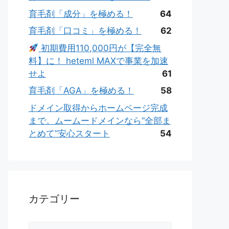
育毛剤「成分」を極める！
64
育毛剤「口コミ」を極める！
62
初期費用110,000円が【完全無
料】に！ heteml MAXで事業を加速
せよ
61
育毛剤「AGA」を極める！
58
ドメイン取得からホームページ完成
まで。ムームードメインなら“全部ま
とめて”安心スタート
54
カテゴリー
カ