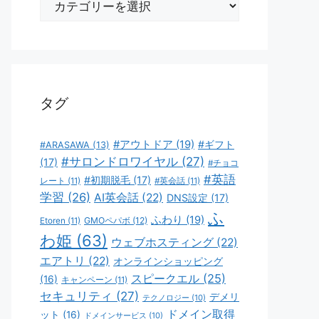
テ
ゴ
リ
ー
タグ
#アウトドア
(19)
#ギフト
#ARASAWA
(13)
#サロンドロワイヤル
(27)
(17)
#チョコ
#英語
#初期脱毛
(17)
レート
(11)
#英会話
(11)
学習
(26)
AI英会話
(22)
DNS設定
(17)
ふ
ふわり
(19)
GMOペパボ
(12)
Etoren
(11)
わ姫
(63)
ウェブホスティング
(22)
エアトリ
(22)
オンラインショッピング
スピークエル
(25)
(16)
キャンペーン
(11)
セキュリティ
(27)
デメリ
テクノロジー
(10)
ドメイン取得
ット
(16)
ドメインサービス
(10)