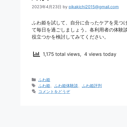
2023年4月23日
by
pikakichi2015@gmail.com
ふわ姫を試して、自分に合ったケアを見つ
て毎日を過ごしましょう。各利用者の体験
役立つかを検討してみてください。
1,175 total views, 4 views today
カ
ふわ姫
テ
タ
ふわ姫
、
ふわ姫体験談
、
ふわ姫評判
ゴ
グ
コメントをどうぞ
リ
ー