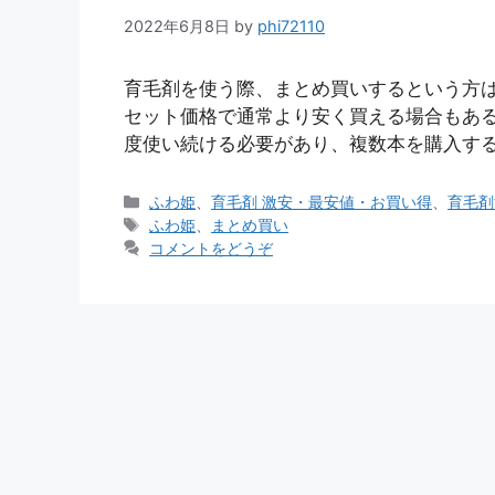
2022年6月8日
by
phi72110
育毛剤を使う際、まとめ買いするという方は
セット価格で通常より安く買える場合もある
度使い続ける必要があり、複数本を購入する
カ
ふわ姫
、
育毛剤 激安・最安値・お買い得
、
育毛剤
テ
タ
ふわ姫
、
まとめ買い
ゴ
グ
コメントをどうぞ
リ
ー