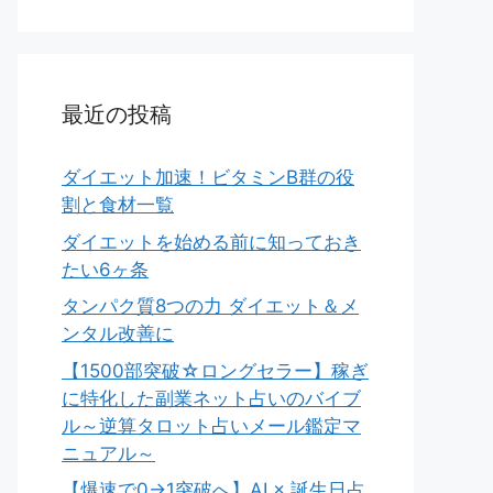
最近の投稿
ダイエット加速！ビタミンB群の役
割と食材一覧
ダイエットを始める前に知っておき
たい6ヶ条
タンパク質8つの力 ダイエット＆メ
ンタル改善に
【1500部突破☆ロングセラー】稼ぎ
に特化した副業ネット占いのバイブ
ル～逆算タロット占いメール鑑定マ
ニュアル～
【爆速で0→1突破へ】AI × 誕生日占