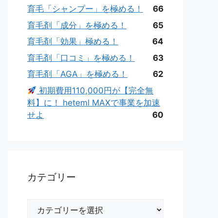
育毛「シャンプー」を極める！
66
育毛剤「成分」を極める！
65
育毛剤「効果」極める！
64
育毛剤「口コミ」を極める！
63
育毛剤「AGA」を極める！
62
初期費用110,000円が【完全無
料】に！ heteml MAXで事業を加速
せよ
60
カテゴリー
カ
テ