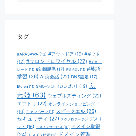
ゴ
リ
ー
タグ
#アウトドア
(19)
#ギフト
#ARASAWA
(13)
#サロンドロワイヤル
(27)
(17)
#チョコ
#英語
#初期脱毛
(17)
レート
(11)
#英会話
(11)
学習
(26)
AI英会話
(22)
DNS設定
(17)
ふ
ふわり
(19)
GMOペパボ
(12)
Etoren
(11)
わ姫
(63)
ウェブホスティング
(22)
エアトリ
(22)
オンラインショッピング
スピークエル
(25)
(16)
キャンペーン
(11)
セキュリティ
(27)
デメリ
テクノロジー
(10)
ドメイン取得
ット
(16)
ドメインサービス
(10)
ドメイン管理
(24)
ドメイン移管
(11)