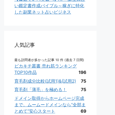
い鑑定書作成バイブル～稼ぎに特化
した副業ネット占いビジネス
人気記事
最も訪問者が多かった記事 10 件 (過去 7 日間)
ピカキチ叢書 売れ筋ランキング
TOP10作品
196
育毛剤成分比較(試用1)&(試用2)
75
育毛剤「薄毛」を極める！
75
ドメイン取得からホームページ完成
まで。ムームードメインなら“全部ま
とめて”安心スタート
69