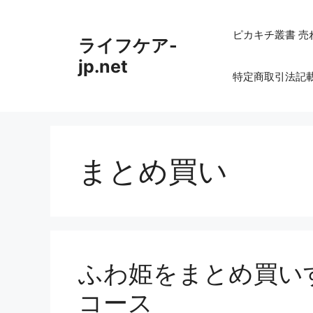
コ
ン
ピカキチ叢書 売
ライフケア-
テ
ン
jp.net
特定商取引法記
ツ
へ
ス
キ
ッ
まとめ買い
プ
ふわ姫をまとめ買い
コース