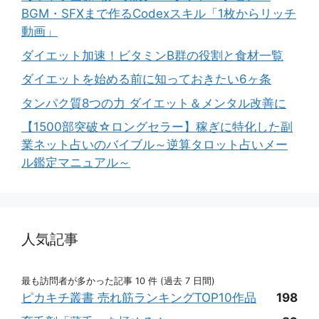
BGM・SFXまで作るCodexスキル「1枚からリッチ
動画」
ダイエット加速！ビタミンB群の役割と食材一覧
ダイエットを始める前に知っておきたい6ヶ条
タンパク質8つの力 ダイエット＆メンタル改善に
【1500部突破☆ロングセラー】稼ぎに特化した副
業ネット占いのバイブル～逆算タロット占いメー
ル鑑定マニュアル～
人気記事
最も訪問者が多かった記事 10 件 (過去 7 日間)
ピカキチ叢書 売れ筋ランキングTOP10作品
198