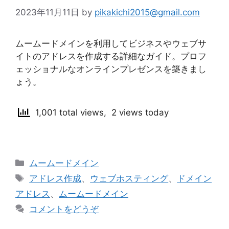
2023年11月11日
by
pikakichi2015@gmail.com
ムームードメインを利用してビジネスやウェブサ
イトのアドレスを作成する詳細なガイド。プロフ
ェッショナルなオンラインプレゼンスを築きまし
ょう。
1,001 total views, 2 views today
カ
ムームードメイン
テ
タ
アドレス作成
、
ウェブホスティング
、
ドメイン
ゴ
グ
アドレス
、
ムームードメイン
リ
コメントをどうぞ
ー