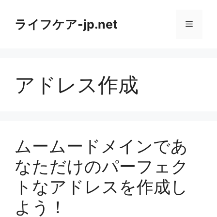
コ
ン
ライフケア-jp.net
メ
テ
ン
ニ
ツ
へ
アドレス作成
ス
ュ
キ
ッ
ー
プ
ムームードメインであ
なただけのパーフェク
トなアドレスを作成し
よう！