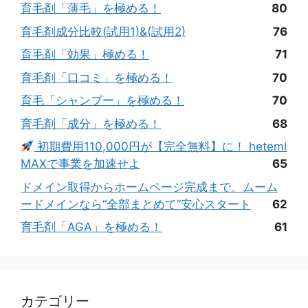
育毛剤「薄毛」を極める！
80
育毛剤成分比較(試用1)&(試用2)
76
育毛剤「効果」極める！
71
育毛剤「口コミ」を極める！
70
育毛「シャンプー」を極める！
70
育毛剤「成分」を極める！
68
初期費用110,000円が【完全無料】に！ heteml
MAXで事業を加速せよ
65
ドメイン取得からホームページ完成まで。ムーム
ードメインなら“全部まとめて”安心スタート
62
育毛剤「AGA」を極める！
61
カテゴリー