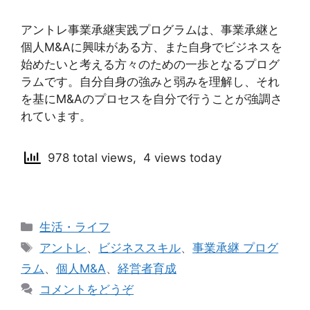
アントレ事業承継実践プログラムは、事業承継と
個人M&Aに興味がある方、また自身でビジネスを
始めたいと考える方々のための一歩となるプログ
ラムです。自分自身の強みと弱みを理解し、それ
を基にM&Aのプロセスを自分で行うことが強調さ
れています。
978 total views, 4 views today
カ
生活・ライフ
テ
タ
アントレ
、
ビジネススキル
、
事業承継 プログ
ゴ
グ
ラム
、
個人M&A
、
経営者育成
リ
コメントをどうぞ
ー