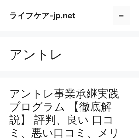
コ
ン
ライフケア-jp.net
メ
テ
ン
ニ
ツ
へ
アントレ
ス
ュ
キ
ッ
ー
プ
アントレ事業承継実践
プログラム 【徹底解
説】 評判、良い 口コ
ミ、悪い口コミ、メリ