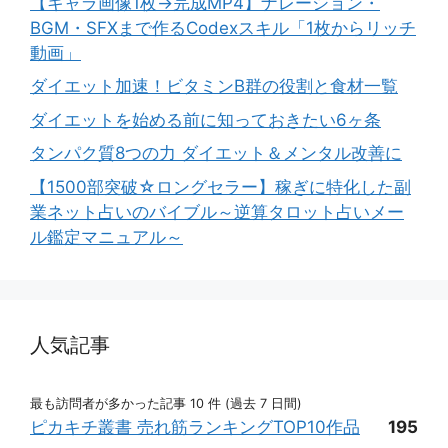
【キャラ画像1枚→完成MP4】ナレーション・
BGM・SFXまで作るCodexスキル「1枚からリッチ
動画」
ダイエット加速！ビタミンB群の役割と食材一覧
ダイエットを始める前に知っておきたい6ヶ条
タンパク質8つの力 ダイエット＆メンタル改善に
【1500部突破☆ロングセラー】稼ぎに特化した副
業ネット占いのバイブル～逆算タロット占いメー
ル鑑定マニュアル～
人気記事
最も訪問者が多かった記事 10 件 (過去 7 日間)
ピカキチ叢書 売れ筋ランキングTOP10作品
195