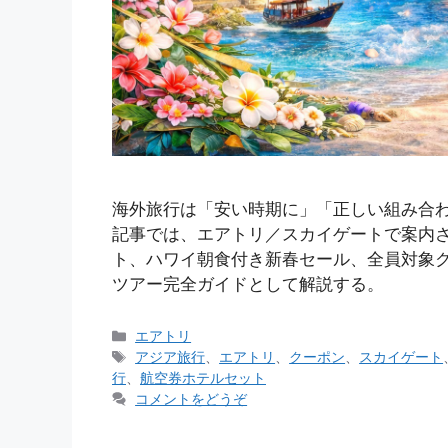
海外旅行は「安い時期に」「正しい組み合
記事では、エアトリ／スカイゲートで案内
ト、ハワイ朝食付き新春セール、全員対象
ツアー完全ガイドとして解説する。
カ
エアトリ
テ
タ
アジア旅行
、
エアトリ
、
クーポン
、
スカイゲート
ゴ
グ
行
、
航空券ホテルセット
リ
コメントをどうぞ
ー