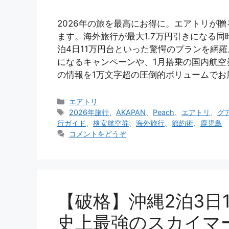
2026年の旅を最高にお得に。エアトリが
ます。海外旅行が最大1.7万円引きになる同
泊4日11万円台といった驚愕のプランを網羅
になるキャンペーンや、1月搭乗の国内航空券
の情報を1万文字超の圧倒的ボリュームでお
カ
エアトリ
テ
タ
2026年旅行
、
AKAPAN
、
Peach
、
エアトリ
、
グ
ゴ
グ
行ガイド
、
格安航空券
、
海外旅行
、
節約術
、
鹿児島
リ
コメントをどうぞ
ー
【破格】沖縄2泊3日1
史上最強のスカイマーク