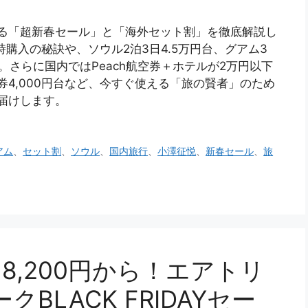
贈る「超新春セール」と「海外セット割」を徹底解説し
時購入の秘訣や、ソウル2泊3日4.5万円台、グアム3
。さらに国内ではPeach航空券＋ホテルが2万円以下
4,000円台など、今すぐ使える「旅の賢者」のため
届けします。
アム
、
セット割
、
ソウル
、
国内旅行
、
小澤征悦
、
新春セール
、
旅
8,200円から！エアトリ
BLACK FRIDAYセー