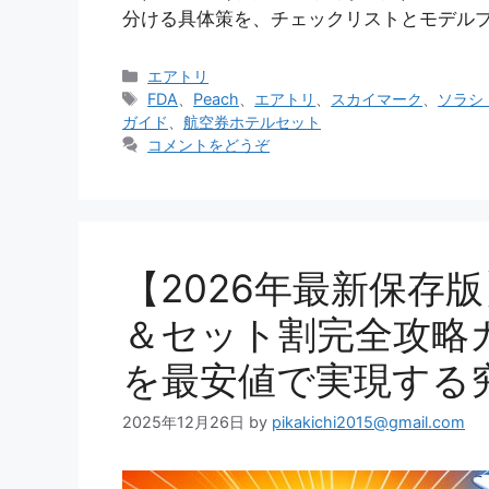
分ける具体策を、チェックリストとモデル
カ
エアトリ
テ
タ
FDA
、
Peach
、
エアトリ
、
スカイマーク
、
ソラシ
ゴ
グ
ガイド
、
航空券ホテルセット
リ
コメントをどうぞ
ー
【2026年最新保存
＆セット割完全攻略
を最安値で実現する
2025年12月26日
by
pikakichi2015@gmail.com