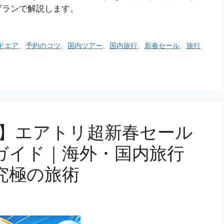
プランで解説します。
ドエア
、
予約のコツ
、
国内ツアー
、
国内旅行
、
新春セール
、
旅行
版】エアトリ超新春セール
ガイド｜海外・国内旅行
究極の旅術