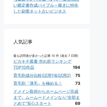
い鑑定書作成バイブル～稼ぎに特化
した副業ネット占いビジネス
人気記事
最も訪問者が多かった記事 10 件 (過去 7 日間)
ピカキチ叢書 売れ筋ランキング
TOP10作品
194
育毛剤成分比較(試用1)&(試用2)
75
育毛剤「薄毛」を極める！
73
ドメイン取得からホームページ完成
まで。ムームードメインなら“全部ま
とめて”安心スタート
69