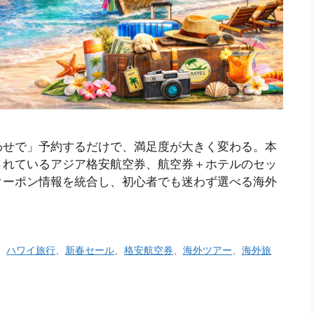
わせで」予約するだけで、満足度が大きく変わる。本
されているアジア格安航空券、航空券＋ホテルのセッ
クーポン情報を統合し、初心者でも迷わず選べる海外
、
ハワイ旅行
、
新春セール
、
格安航空券
、
海外ツアー
、
海外旅