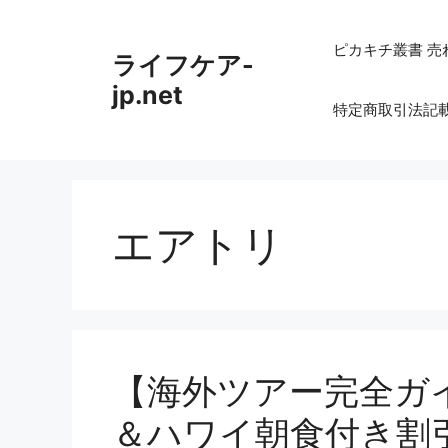
コ
ン
ピカキチ叢書 売
ライフケア-
テ
ン
jp.net
特定商取引法記
ツ
へ
ス
キ
ッ
エアトリ
プ
【海外ツアー完全ガ
＆ハワイ朝食付き割引