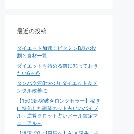
最近の投稿
ダイエット加速！ビタミンB群の役
割と食材一覧
ダイエットを始める前に知っておき
たい6ヶ条
タンパク質8つの力 ダイエット＆メ
ンタル改善に
【1500部突破☆ロングセラー】稼ぎ
に特化した副業ネット占いのバイブ
ル～逆算タロット占いメール鑑定マ
ニュアル～
【爆速で0→1突破へ】AI × 誕生日占