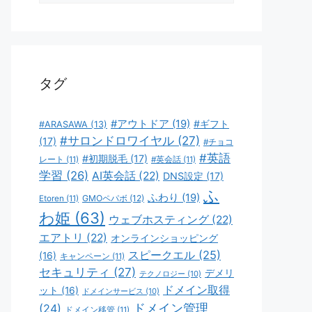
ゴ
リ
ー
タグ
#アウトドア
(19)
#ギフト
#ARASAWA
(13)
#サロンドロワイヤル
(27)
(17)
#チョコ
#英語
#初期脱毛
(17)
レート
(11)
#英会話
(11)
学習
(26)
AI英会話
(22)
DNS設定
(17)
ふ
ふわり
(19)
GMOペパボ
(12)
Etoren
(11)
わ姫
(63)
ウェブホスティング
(22)
エアトリ
(22)
オンラインショッピング
スピークエル
(25)
(16)
キャンペーン
(11)
セキュリティ
(27)
デメリ
テクノロジー
(10)
ドメイン取得
ット
(16)
ドメインサービス
(10)
ドメイン管理
(24)
ドメイン移管
(11)