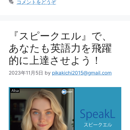
コメントをどうぞ
ー
『スピークエル』で、
あなたも英語力を飛躍
的に上達させよう！
2023年11月5日
by
pikakichi2015@gmail.com