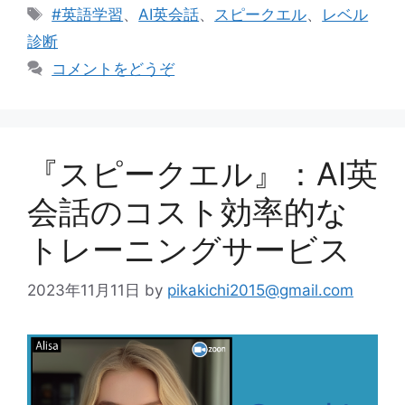
テ
タ
#英語学習
、
AI英会話
、
スピークエル
、
レベル
ゴ
グ
診断
リ
コメントをどうぞ
ー
『スピークエル』：AI英
会話のコスト効率的な
トレーニングサービス
2023年11月11日
by
pikakichi2015@gmail.com