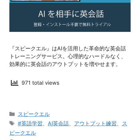
『スピークエル』はAIを活用した革命的な英会話
トレーニングサービス。心理的なハードルなく、
効果的に英会話のアウトプットを増やせます。
971 total views
カ
スピークエル
テ
タ
#英語学習
、
AI英会話
、
アウトプット練習
、
ス
ゴ
グ
ピークエル
リ