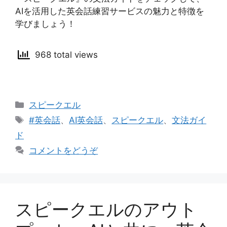
AIを活用した英会話練習サービスの魅力と特徴を
学びましょう！
968 total views
カ
スピークエル
テ
タ
#英会話
、
AI英会話
、
スピークエル
、
文法ガイ
ゴ
グ
ド
リ
コメントをどうぞ
ー
スピークエルのアウト