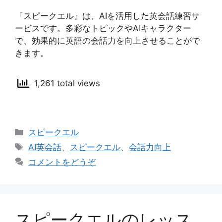
『スピークエル』は、AIを活用した英会話練習サ
ービスです。多彩なトピックやAIキャラクター
で、効果的に英語の会話力を向上させることがで
きます。
1,261 total views
カ
スピークエル
テ
タ
AI英会話
、
スピークエル
、
会話力向上
ゴ
グ
コメントをどうぞ
リ
ー
スピークエルのレッス