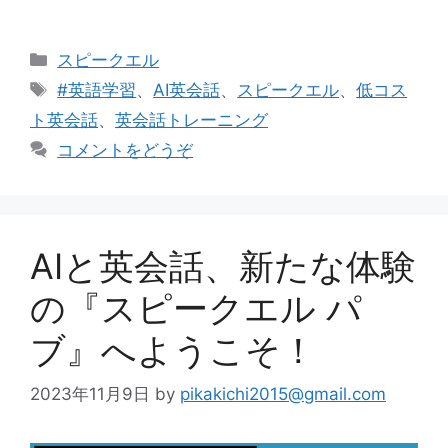
カ
スピークエル
テ
タ
#英語学習
、
AI英会話
、
スピークエル
、
低コス
ゴ
グ
ト英会話
、
英会話トレーニング
リ
コメントをどうぞ
ー
AIと英会話、新たな体験
の『スピークエル パ
ブ』へようこそ！
2023年11月9日
by
pikakichi2015@gmail.com