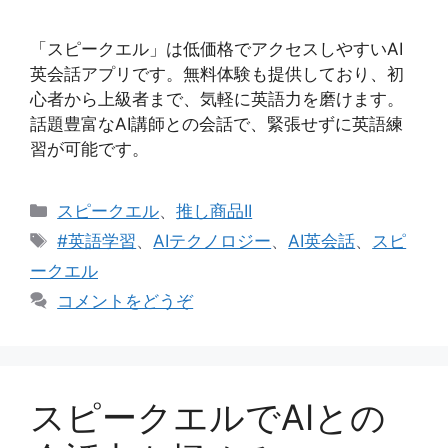
「スピークエル」は低価格でアクセスしやすいAI
英会話アプリです。無料体験も提供しており、初
心者から上級者まで、気軽に英語力を磨けます。
話題豊富なAI講師との会話で、緊張せずに英語練
習が可能です。
カ
スピークエル
、
推し商品II
テ
タ
#英語学習
、
AIテクノロジー
、
AI英会話
、
スピ
ゴ
グ
ークエル
リ
コメントをどうぞ
ー
スピークエルでAIとの