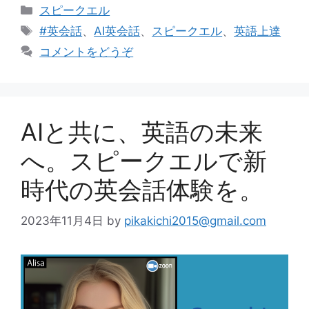
カ
スピークエル
テ
タ
#英会話
、
AI英会話
、
スピークエル
、
英語上達
ゴ
グ
コメントをどうぞ
リ
ー
AIと共に、英語の未来
へ。スピークエルで新
時代の英会話体験を。
2023年11月4日
by
pikakichi2015@gmail.com