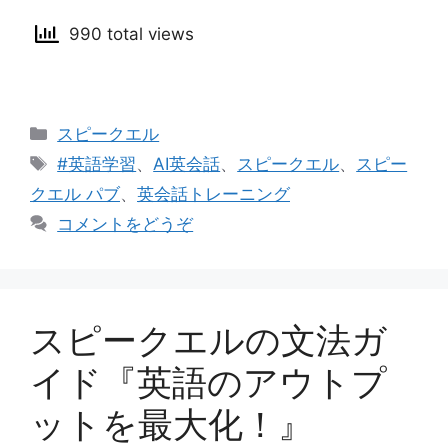
990 total views
カ
スピークエル
テ
タ
#英語学習
、
AI英会話
、
スピークエル
、
スピー
ゴ
グ
クエル パブ
、
英会話トレーニング
リ
コメントをどうぞ
ー
スピークエルの文法ガ
イド『英語のアウトプ
ットを最大化！』