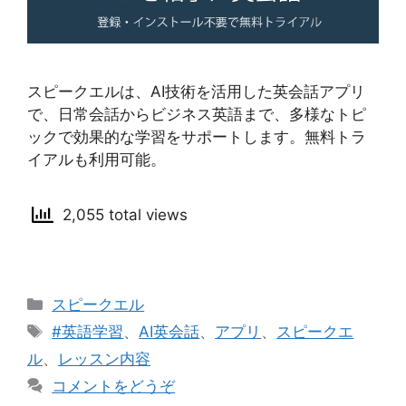
スピークエルは、AI技術を活用した英会話アプリ
で、日常会話からビジネス英語まで、多様なトピ
ックで効果的な学習をサポートします。無料トラ
イアルも利用可能。
2,055 total views
カ
スピークエル
テ
タ
#英語学習
、
AI英会話
、
アプリ
、
スピークエ
ゴ
グ
ル
、
レッスン内容
リ
コメントをどうぞ
ー