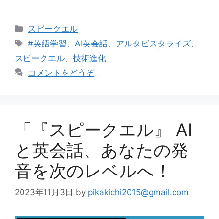
カ
スピークエル
テ
タ
#英語学習
、
AI英会話
、
アルタビスタライズ
、
ゴ
グ
スピークエル
、
技術進化
リ
コメントをどうぞ
ー
「『スピークエル』 AI
と英会話、あなたの発
音を次のレベルへ！
2023年11月3日
by
pikakichi2015@gmail.com