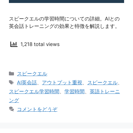
スピークエルの学習時間についての詳細。AIとの
英会話トレーニングの効果と特徴を解説します。
1,218 total views
カ
スピークエル
テ
タ
AI英会話
、
アウトプット重視
、
スピークエル
、
ゴ
グ
スピークエル学習時間
、
学習時間
、
英語トレーニ
リ
ング
ー
コメントをどうぞ