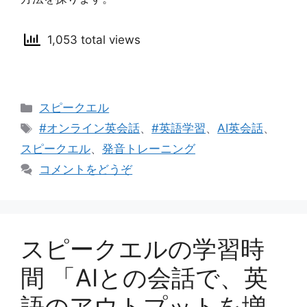
1,053 total views
カ
スピークエル
テ
タ
#オンライン英会話
、
#英語学習
、
AI英会話
、
ゴ
グ
スピークエル
、
発音トレーニング
リ
コメントをどうぞ
ー
スピークエルの学習時
間 「AIとの会話で、英
語のアウトプットを増