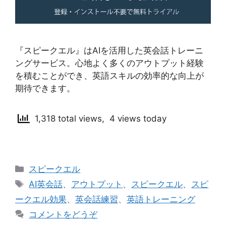
『スピークエル』はAIを活用した英会話トレーニ
ングサービス。心地よく多くのアウトプット経験
を積むことができ、英語スキルの効率的な向上が
期待できます。
1,318 total views, 4 views today
カ
スピークエル
テ
タ
AI英会話
、
アウトプット
、
スピークエル
、
スピ
ゴ
グ
ークエル効果
、
英会話練習
、
英語トレーニング
リ
コメントをどうぞ
ー