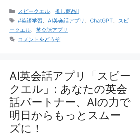
カ
スピークエル
、
推し商品II
テ
タ
#英語学習
、
AI英会話アプリ
、
ChatGPT
、
スピ
ゴ
グ
ークエル
、
英会話アプリ
リ
コメントをどうぞ
ー
AI英会話アプリ「スピー
クエル」: あなたの英会
話パートナー、AIの力で
明日からもっとスムー
ズに！