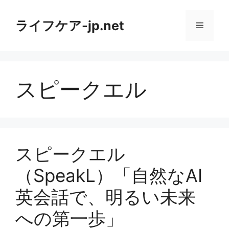
コ
ン
ライフケア-jp.net
メ
テ
ン
ニ
ツ
へ
スピークエル
ス
ュ
キ
ッ
ー
プ
スピークエル
（SpeakL）「自然なAI
英会話で、明るい未来
への第一歩」