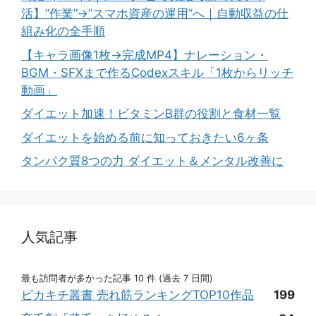
活】”作業”→”スマホ資産の運用”へ｜自動収益の仕
組み化の全手順
【キャラ画像1枚→完成MP4】ナレーション・
BGM・SFXまで作るCodexスキル「1枚からリッチ
動画」
ダイエット加速！ビタミンB群の役割と食材一覧
ダイエットを始める前に知っておきたい6ヶ条
タンパク質8つの力 ダイエット＆メンタル改善に
人気記事
最も訪問者が多かった記事 10 件 (過去 7 日間)
ピカキチ叢書 売れ筋ランキングTOP10作品
199