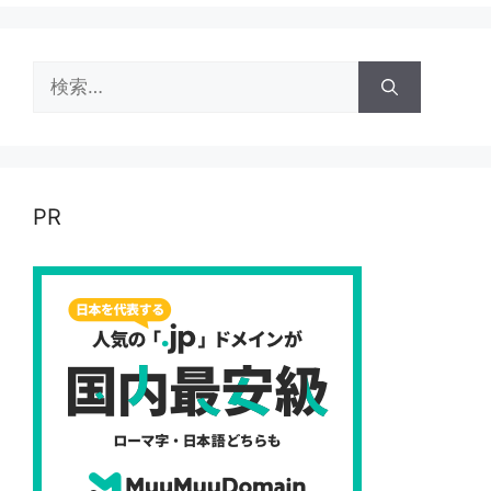
検
索:
PR