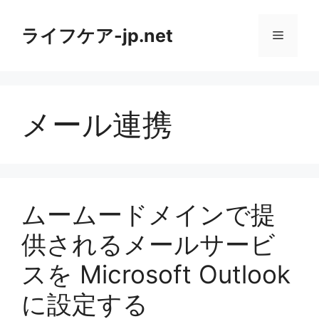
コ
ン
ライフケア-jp.net
メ
テ
ン
ニ
ツ
へ
メール連携
ス
ュ
キ
ッ
ー
プ
ムームードメインで提
供されるメールサービ
スを Microsoft Outlook
に設定する