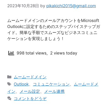
2023年10月28日
by
pikakichi2015@gmail.com
ムームードメインのメールアカウントをMicrosoft
Outlookに設定するためのステップバイステップガ
イド。簡単な手順でスムーズなビジネスコミュニ
ケーションを実現しましょう！
998 total views, 2 views today
カ
ムームードメイン
テ
タ
Outlook
、
コミュニケーション
、
ムームードメ
ゴ
グ
イン
、
メール設定
、
メール連携
リ
コメントをどうぞ
ー