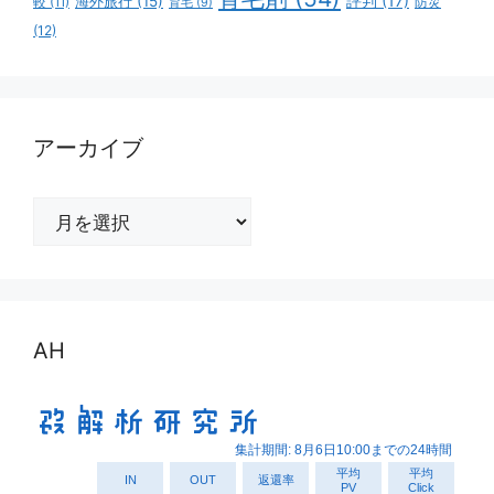
評判
(17)
海外旅行
(15)
防災
較
(11)
育毛
(9)
(12)
アーカイブ
ア
ー
カ
イ
ブ
AH