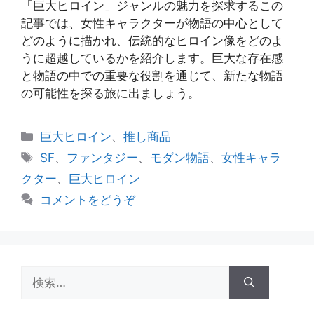
「巨大ヒロイン」ジャンルの魅力を探求するこの
記事では、女性キャラクターが物語の中心として
どのように描かれ、伝統的なヒロイン像をどのよ
うに超越しているかを紹介します。巨大な存在感
と物語の中での重要な役割を通じて、新たな物語
の可能性を探る旅に出ましょう。
カ
巨大ヒロイン
、
推し商品
テ
タ
SF
、
ファンタジー
、
モダン物語
、
女性キャラ
ゴ
グ
クター
、
巨大ヒロイン
リ
コメントをどうぞ
ー
検
索: