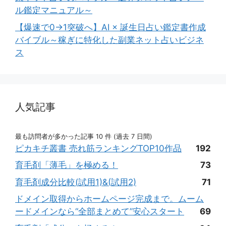
ル鑑定マニュアル～
【爆速で0→1突破へ】AI × 誕生日占い鑑定書作成
バイブル～稼ぎに特化した副業ネット占いビジネ
ス
人気記事
最も訪問者が多かった記事 10 件 (過去 7 日間)
ピカキチ叢書 売れ筋ランキングTOP10作品
192
育毛剤「薄毛」を極める！
73
育毛剤成分比較(試用1)&(試用2)
71
ドメイン取得からホームページ完成まで。ムーム
ードメインなら“全部まとめて”安心スタート
69