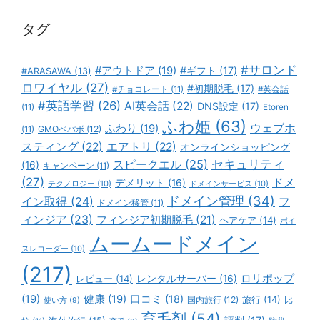
ー
タグ
#サロンド
#アウトドア
(19)
#ギフト
(17)
#ARASAWA
(13)
ロワイヤル
(27)
#初期脱毛
(17)
#チョコレート
(11)
#英会話
#英語学習
(26)
AI英会話
(22)
DNS設定
(17)
(11)
Etoren
ふわ姫
(63)
ウェブホ
ふわり
(19)
GMOペパボ
(12)
(11)
スティング
(22)
エアトリ
(22)
オンラインショッピング
スピークエル
(25)
セキュリティ
(16)
キャンペーン
(11)
(27)
ドメ
デメリット
(16)
テクノロジー
(10)
ドメインサービス
(10)
ドメイン管理
(34)
イン取得
(24)
フ
ドメイン移管
(11)
ィンジア
(23)
フィンジア初期脱毛
(21)
ヘアケア
(14)
ボイ
ムームードメイン
スレコーダー
(10)
(217)
ロリポップ
レビュー
(14)
レンタルサーバー
(16)
(19)
健康
(19)
口コミ
(18)
旅行
(14)
国内旅行
(12)
比
使い方
(9)
育毛剤
(54)