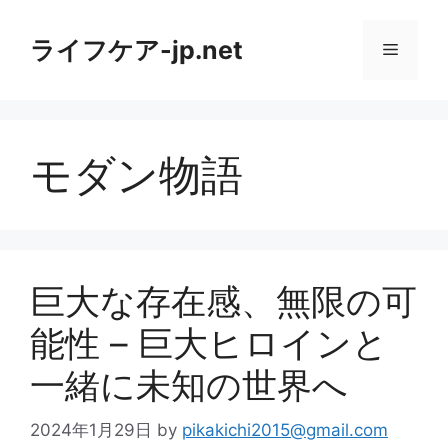
コ
ン
ライフケア-jp.net
メ
テ
ン
ニ
ツ
へ
モダン物語
ス
ュ
キ
ッ
ー
プ
巨大な存在感、無限の可
能性 – 巨大ヒロインと
一緒に未知の世界へ
2024年1月29日
by
pikakichi2015@gmail.com