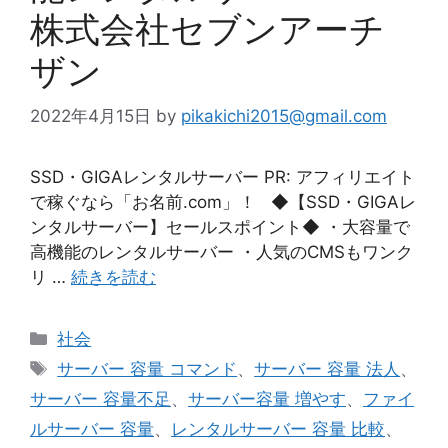
株式会社セブンアーチ
ザン
2022年4月15日
by
pikakichi2015@gmail.com
SSD・GIGAレンタルサーバー PR: アフィリエイト
で稼ぐなら「お名前.com」！ ◆【SSD・GIGAレ
ンタルサーバー】セールスポイント◆ ・大容量で
高機能のレンタルサーバー ・人気のCMSもワンク
リ …
続きを読む
カ
社会
テ
タ
サーバー 容量 コマンド
、
サーバー 容量 法人
、
ゴ
グ
サーバー 容量不足
、
サーバー容量 増やす
、
ファイ
リ
ルサーバー 容量
、
レンタルサーバー 容量 比較
、
ー