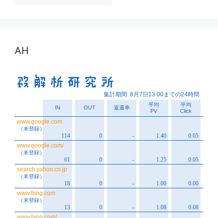
ー
カ
イ
ブ
AH