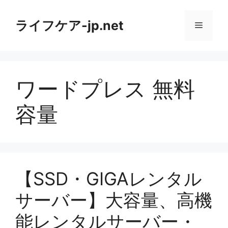
コ
ン
ライフケア-jp.net
メ
テ
ン
ニ
ツ
へ
ワードプレス 無料
ス
ュ
キ
容量
ッ
ー
プ
【SSD・GIGAレンタル
サーバー】大容量、高機
能レンタルサーバー・