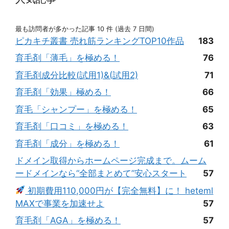
最も訪問者が多かった記事 10 件 (過去 7 日間)
ピカキチ叢書 売れ筋ランキングTOP10作品
183
育毛剤「薄毛」を極める！
76
育毛剤成分比較(試用1)&(試用2)
71
育毛剤「効果」極める！
66
育毛「シャンプー」を極める！
65
育毛剤「口コミ」を極める！
63
育毛剤「成分」を極める！
61
ドメイン取得からホームページ完成まで。ムーム
ードメインなら“全部まとめて”安心スタート
57
初期費用110,000円が【完全無料】に！ heteml
MAXで事業を加速せよ
57
育毛剤「AGA」を極める！
57