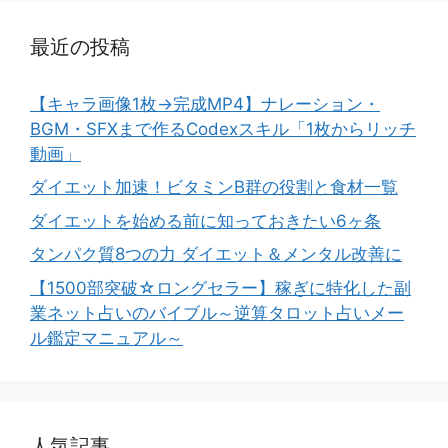
最近の投稿
【キャラ画像1枚→完成MP4】ナレーション・
BGM・SFXまで作るCodexスキル「1枚からリッチ
動画」
ダイエット加速！ビタミンB群の役割と食材一覧
ダイエットを始める前に知っておきたい6ヶ条
タンパク質8つの力 ダイエット＆メンタル改善に
【1500部突破☆ロングセラー】稼ぎに特化した副
業ネット占いのバイブル～逆算タロット占いメー
ル鑑定マニュアル～
人気記事