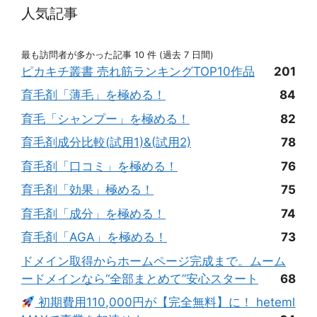
人気記事
最も訪問者が多かった記事 10 件 (過去 7 日間)
ピカキチ叢書 売れ筋ランキングTOP10作品
201
育毛剤「薄毛」を極める！
84
育毛「シャンプー」を極める！
82
育毛剤成分比較(試用1)&(試用2)
78
育毛剤「口コミ」を極める！
76
育毛剤「効果」極める！
75
育毛剤「成分」を極める！
74
育毛剤「AGA」を極める！
73
ドメイン取得からホームページ完成まで。ムーム
ードメインなら“全部まとめて”安心スタート
68
初期費用110,000円が【完全無料】に！ heteml