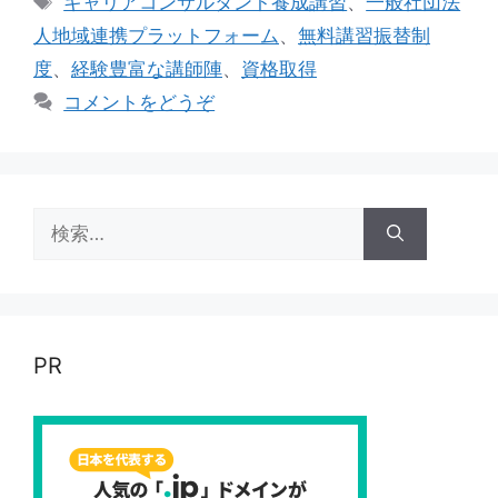
キャリアコンサルタント養成講習
、
一般社団法
ゴ
グ
人地域連携プラットフォーム
、
無料講習振替制
リ
度
、
経験豊富な講師陣
、
資格取得
ー
コメントをどうぞ
検
索:
PR