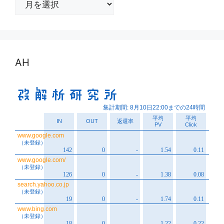
ー
カ
イ
ブ
AH