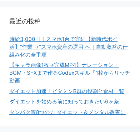
最近の投稿
時給3,000円｜スマホ1台で完結【新時代ポイ
活】”作業”→”スマホ資産の運用”へ｜自動収益の仕
組み化の全手順
【キャラ画像1枚→完成MP4】ナレーション・
BGM・SFXまで作るCodexスキル「1枚からリッチ
動画」
ダイエット加速！ビタミンB群の役割と食材一覧
ダイエットを始める前に知っておきたい6ヶ条
タンパク質8つの力 ダイエット＆メンタル改善に