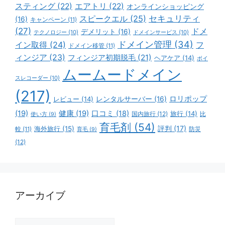
スティング
(22)
エアトリ
(22)
オンラインショッピング
スピークエル
(25)
セキュリティ
(16)
キャンペーン
(11)
(27)
ドメ
デメリット
(16)
テクノロジー
(10)
ドメインサービス
(10)
ドメイン管理
(34)
イン取得
(24)
フ
ドメイン移管
(11)
ィンジア
(23)
フィンジア初期脱毛
(21)
ヘアケア
(14)
ボイ
ムームードメイン
スレコーダー
(10)
(217)
ロリポップ
レビュー
(14)
レンタルサーバー
(16)
(19)
健康
(19)
口コミ
(18)
旅行
(14)
国内旅行
(12)
比
使い方
(9)
育毛剤
(54)
評判
(17)
海外旅行
(15)
防災
較
(11)
育毛
(9)
(12)
アーカイブ
ア