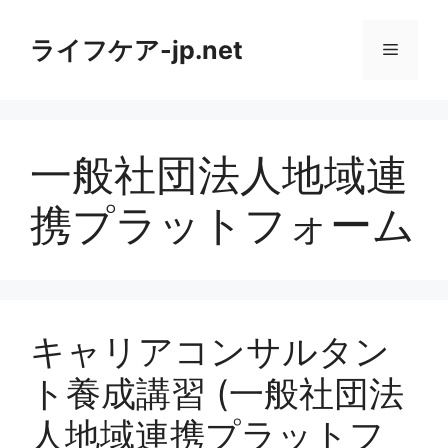
コ
ン
ライフケア-jp.net
メ
テ
ン
ニ
ツ
へ
一般社団法人地域連
ス
ュ
キ
携プラットフォーム
ッ
ー
プ
キャリアコンサルタン
ト養成講習 (一般社団法
人地域連携プラットフ