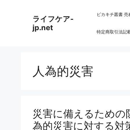
コ
ン
ピカキチ叢書 売
ライフケア-
テ
ン
jp.net
特定商取引法記
ツ
へ
ス
キ
ッ
人為的災害
プ
災害に備えるための
為的災害に対する対