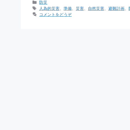
カ
防災
テ
タ
人為的災害
、
準備
、
災害
、
自然災害
、
避難計画
、
ゴ
グ
コメントをどうぞ
リ
ー