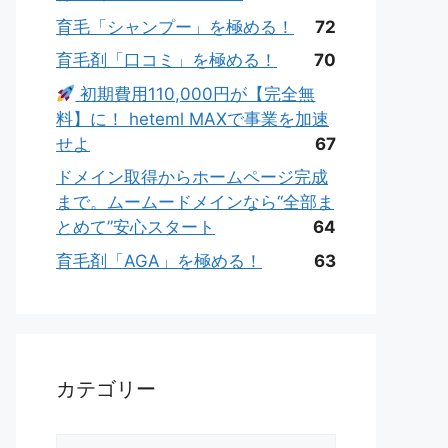
育毛「シャンプー」を極める！
72
育毛剤「口コミ」を極める！
70
初期費用110,000円が【完全無
料】に！ heteml MAXで事業を加速
せよ
67
ドメイン取得からホームページ完成
まで。ムームードメインなら“全部ま
とめて”安心スタート
64
育毛剤「AGA」を極める！
63
カテゴリー
カ