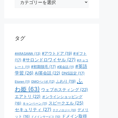
テ
ゴ
リ
ー
タグ
#アウトドア
(19)
#ギフト
#ARASAWA
(13)
#サロンドロワイヤル
(27)
(17)
#チョコ
#英語
#初期脱毛
(17)
レート
(11)
#英会話
(11)
学習
(26)
AI英会話
(22)
DNS設定
(17)
ふ
ふわり
(19)
GMOペパボ
(12)
Etoren
(11)
わ姫
(63)
ウェブホスティング
(22)
エアトリ
(22)
オンラインショッピング
スピークエル
(25)
(16)
キャンペーン
(11)
セキュリティ
(27)
デメリ
テクノロジー
(10)
ドメイン取得
ット
(16)
ドメインサービス
(10)