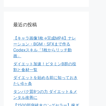
最近の投稿
【キャラ画像1枚→完成MP4】ナレ
ーション・BGM・SFXまで作る
Codexスキル「1枚からリッチ動
画」
ダイエット加速！ビタミンB群の役
割と食材一覧
ダイエットを始める前に知っておき
たい6ヶ条
タンパク質8つの力 ダイエット＆メ
ンタル改善に
【1500部突破☆ロングセラー】稼ぎ