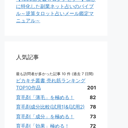
に特化した副業ネット占いのバイブ
ル～逆算タロット占いメール鑑定マ
ニュアル～
人気記事
最も訪問者が多かった記事 10 件 (過去 7 日間)
ピカキチ叢書 売れ筋ランキング
TOP10作品
201
育毛剤「薄毛」を極める！
82
育毛剤成分比較(試用1)&(試用2)
78
育毛剤「成分」を極める！
73
育毛剤「効果」極める！
72