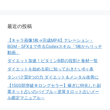
最近の投稿
【キャラ画像1枚→完成MP4】ナレーション・
BGM・SFXまで作るCodexスキル「1枚からリッチ
動画」
ダイエット加速！ビタミンB群の役割と食材一覧
ダイエットを始める前に知っておきたい6ヶ条
タンパク質8つの力 ダイエット＆メンタル改善に
【1500部突破☆ロングセラー】稼ぎに特化した副
業ネット占いのバイブル～逆算タロット占いメー
ル鑑定マニュアル～