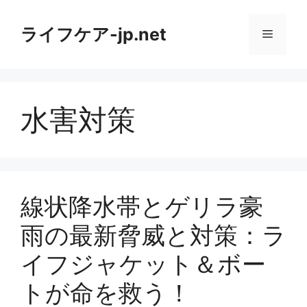
コ
ン
ライフケア-jp.net
メ
テ
ン
ニ
ツ
へ
水害対策
ス
ュ
キ
ッ
ー
プ
線状降水帯とゲリラ豪
雨の最新脅威と対策：ラ
イフジャケット＆ボー
トが命を救う！