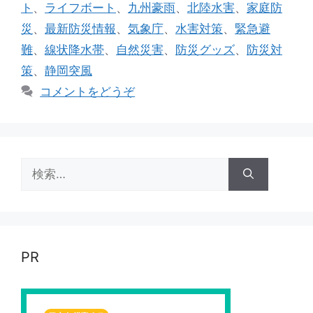
グ
ト
、
ライフボート
、
九州豪雨
、
北陸水害
、
家庭防
リ
災
、
最新防災情報
、
気象庁
、
水害対策
、
緊急避
ー
難
、
線状降水帯
、
自然災害
、
防災グッズ
、
防災対
策
、
静岡突風
コメントをどうぞ
検
索:
PR