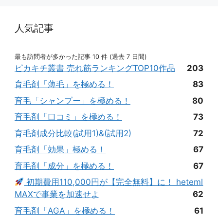
人気記事
最も訪問者が多かった記事 10 件 (過去 7 日間)
ピカキチ叢書 売れ筋ランキングTOP10作品
203
育毛剤「薄毛」を極める！
83
育毛「シャンプー」を極める！
80
育毛剤「口コミ」を極める！
73
育毛剤成分比較(試用1)&(試用2)
72
育毛剤「効果」極める！
67
育毛剤「成分」を極める！
67
初期費用110,000円が【完全無料】に！ heteml
MAXで事業を加速せよ
62
育毛剤「AGA」を極める！
61