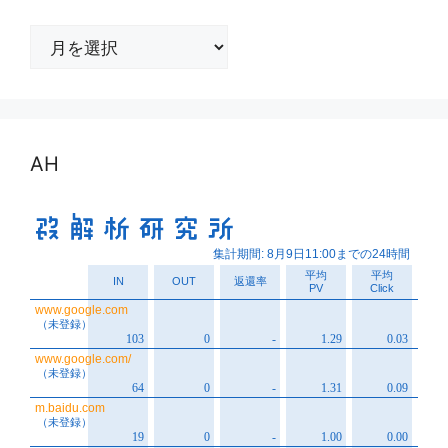
ア
ー
カ
イ
ブ
AH