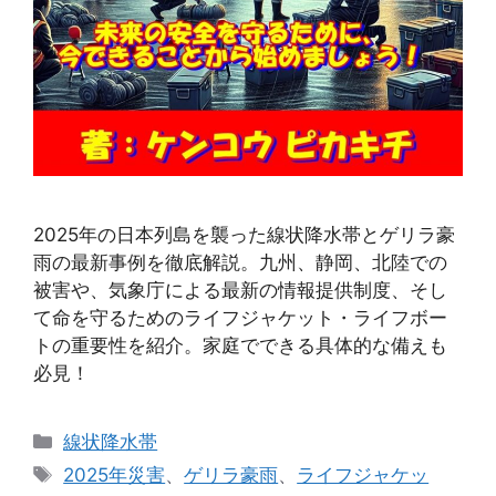
2025年の日本列島を襲った線状降水帯とゲリラ豪
雨の最新事例を徹底解説。九州、静岡、北陸での
被害や、気象庁による最新の情報提供制度、そし
て命を守るためのライフジャケット・ライフボー
トの重要性を紹介。家庭でできる具体的な備えも
必見！
カ
線状降水帯
テ
タ
2025年災害
、
ゲリラ豪雨
、
ライフジャケッ
ゴ