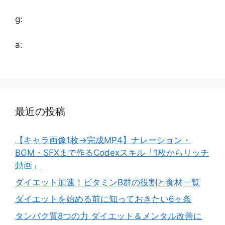
g:
a:
最近の投稿
【キャラ画像1枚→完成MP4】ナレーション・
BGM・SFXまで作るCodexスキル「1枚からリッチ
動画」
ダイエット加速！ビタミンB群の役割と食材一覧
ダイエットを始める前に知っておきたい6ヶ条
タンパク質8つの力 ダイエット＆メンタル改善に