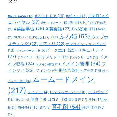
タグ
#サロンド
#アウトドア
(19)
#ギフト
(17)
#ARASAWA
(13)
ロワイヤル
(27)
#初期脱毛
(17)
#チョコレート
(11)
#英会話
#英語学習
(26)
AI英会話
(22)
DNS設定
(17)
(11)
Etoren
ふわ姫
(63)
ウェブホ
ふわり
(19)
GMOペパボ
(12)
(11)
スティング
(22)
エアトリ
(22)
オンラインショッピング
スピークエル
(25)
セキュリティ
(16)
キャンペーン
(11)
(27)
ドメ
デメリット
(16)
テクノロジー
(10)
ドメインサービス
(10)
ドメイン管理
(34)
イン取得
(24)
フ
ドメイン移管
(11)
ィンジア
(23)
フィンジア初期脱毛
(21)
ヘアケア
(14)
ボイ
ムームードメイン
スレコーダー
(10)
(217)
ロリポップ
レビュー
(14)
レンタルサーバー
(16)
(19)
健康
(19)
口コミ
(18)
旅行
(14)
国内旅行
(12)
比
使い方
(9)
育毛剤
(54)
評判
(17)
海外旅行
(15)
防災
較
(11)
育毛
(9)
(12)