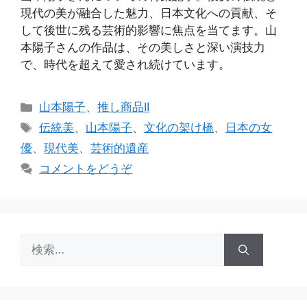
現代の美が融合した魅力、日本文化への貢献、そ
して後世に残る芸術的影響に焦点を当てます。山
本陽子さんの作品は、その美しさと深い演技力
で、時代を超えて愛され続けています。
カ
山本陽子
、
推し商品II
テ
タ
伝統美
、
山本陽子
、
文化の架け橋
、
日本の女
ゴ
グ
優
、
現代美
、
芸術的遺産
リ
コメントをどうぞ
ー
検
索: