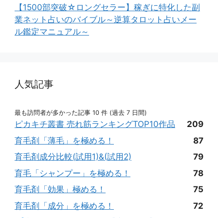
【1500部突破☆ロングセラー】稼ぎに特化した副
業ネット占いのバイブル～逆算タロット占いメー
ル鑑定マニュアル～
人気記事
最も訪問者が多かった記事 10 件 (過去 7 日間)
ピカキチ叢書 売れ筋ランキングTOP10作品
209
育毛剤「薄毛」を極める！
87
育毛剤成分比較(試用1)&(試用2)
79
育毛「シャンプー」を極める！
78
育毛剤「効果」極める！
75
育毛剤「成分」を極める！
72