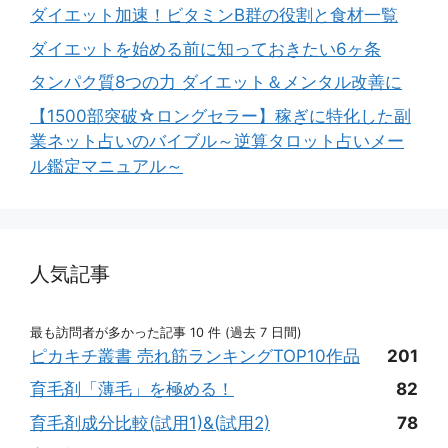
ダイエット加速！ビタミンB群の役割と食材一覧
ダイエットを始める前に知っておきたい6ヶ条
タンパク質8つの力 ダイエット＆メンタル改善に
【1500部突破☆ロングセラー】稼ぎに特化した副
業ネット占いのバイブル～逆算タロット占いメー
ル鑑定マニュアル～
人気記事
最も訪問者が多かった記事 10 件 (過去 7 日間)
ピカキチ叢書 売れ筋ランキングTOP10作品
201
育毛剤「薄毛」を極める！
82
育毛剤成分比較(試用1)&(試用2)
78