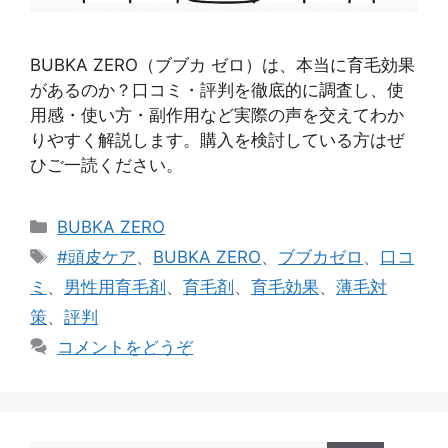
BUBKA ZERO（ブブカ ゼロ）は、本当に育毛効果
があるのか？口コミ・評判を徹底的に調査し、使
用感・使い方・副作用など実際の声を交えてわか
りやすく解説します。購入を検討している方はぜ
ひご一読ください。
カ
BUBKA ZERO
テ
タ
#頭皮ケア
、
BUBKA ZERO
、
ブブカゼロ
、
口コ
ゴ
グ
ミ
、
男性用育毛剤
、
育毛剤
、
育毛効果
、
薄毛対
リ
策
、
評判
ー
コメントをどうぞ