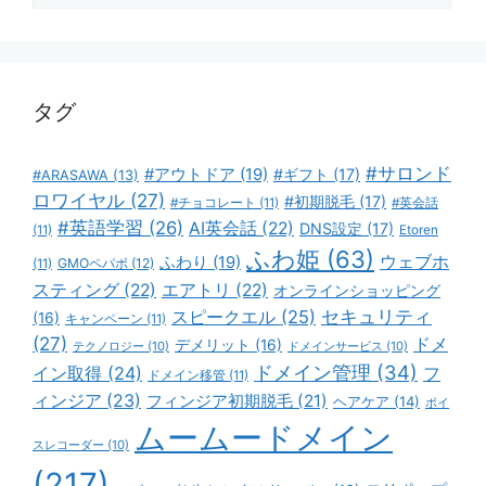
テ
ゴ
リ
ー
タグ
#サロンド
#アウトドア
(19)
#ギフト
(17)
#ARASAWA
(13)
ロワイヤル
(27)
#初期脱毛
(17)
#チョコレート
(11)
#英会話
#英語学習
(26)
AI英会話
(22)
DNS設定
(17)
(11)
Etoren
ふわ姫
(63)
ウェブホ
ふわり
(19)
GMOペパボ
(12)
(11)
スティング
(22)
エアトリ
(22)
オンラインショッピング
スピークエル
(25)
セキュリティ
(16)
キャンペーン
(11)
(27)
ドメ
デメリット
(16)
テクノロジー
(10)
ドメインサービス
(10)
ドメイン管理
(34)
イン取得
(24)
フ
ドメイン移管
(11)
ィンジア
(23)
フィンジア初期脱毛
(21)
ヘアケア
(14)
ボイ
ムームードメイン
スレコーダー
(10)
(217)