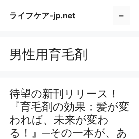
コ
ン
ライフケア-jp.net
メ
テ
ン
ニ
ツ
へ
男性用育毛剤
ス
ュ
キ
ッ
ー
プ
待望の新刊リリース！
『育毛剤の効果：髪が変
われば、未来が変わ
る！』─その一本が、あ