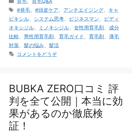
カ
育毛
、
育毛Q&A
テ
タ
#発毛
、
#頭皮ケア
、
アンチエイジング
、
キャ
ゴ
グ
ピキシル
、
システム思考
、
ビジネスマン
、
ピディ
リ
オキシジル
、
ミノキシジル
、
女性用育毛剤
、
成分
ー
比較
、
男性用育毛剤
、
育毛ガイド
、
育毛剤
、
薄毛
対策
、
髪の悩み
、
髪活
コメントをどうぞ
BUBKA ZERO口コミ 評
判を全て公開｜本当に効
果があるのか徹底検
証！