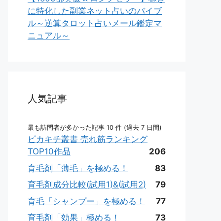
に特化した副業ネット占いのバイブ
ル～逆算タロット占いメール鑑定マ
ニュアル～
人気記事
最も訪問者が多かった記事 10 件 (過去 7 日間)
ピカキチ叢書 売れ筋ランキング
TOP10作品
206
育毛剤「薄毛」を極める！
83
育毛剤成分比較(試用1)&(試用2)
79
育毛「シャンプー」を極める！
77
育毛剤「効果」極める！
73