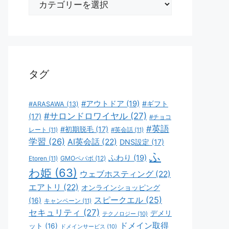
テ
ゴ
リ
ー
タグ
#アウトドア
(19)
#ギフト
#ARASAWA
(13)
#サロンドロワイヤル
(27)
(17)
#チョコ
#英語
#初期脱毛
(17)
レート
(11)
#英会話
(11)
学習
(26)
AI英会話
(22)
DNS設定
(17)
ふ
ふわり
(19)
GMOペパボ
(12)
Etoren
(11)
わ姫
(63)
ウェブホスティング
(22)
エアトリ
(22)
オンラインショッピング
スピークエル
(25)
(16)
キャンペーン
(11)
セキュリティ
(27)
デメリ
テクノロジー
(10)
ドメイン取得
ット
(16)
ドメインサービス
(10)