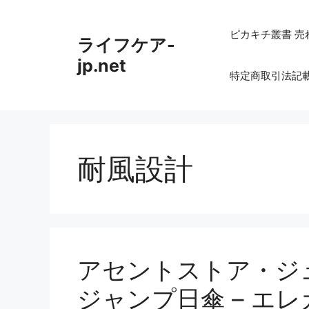
コ
ン
ピカキチ叢書 売
ライフケア-
テ
ン
jp.net
特定商取引法記
ツ
へ
ス
キ
ッ
耐風設計
プ
アセントストア・ジ
ジャンプ日傘 – エ