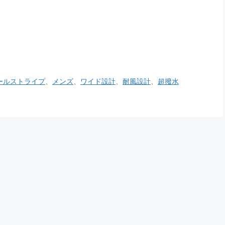
ールストライプ
、
メンズ
、
ワイド設計
、
耐風設計
、
超撥水