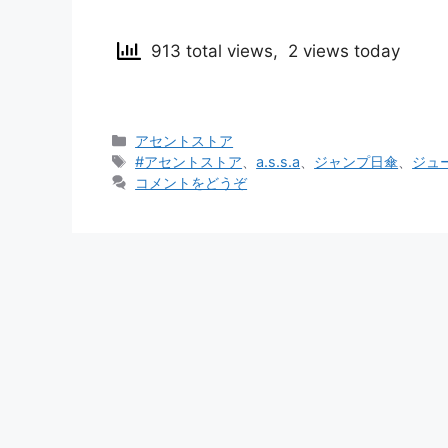
913 total views, 2 views today
カ
アセントストア
テ
タ
#アセントストア
、
a.s.s.a
、
ジャンプ日傘
、
ジュ
ゴ
グ
コメントをどうぞ
リ
ー