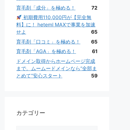
育毛剤「成分」を極める！
72
初期費用110,000円が【完全無
料】に！ heteml MAXで事業を加速
せよ
65
育毛剤「口コミ」を極める！
65
育毛剤「AGA」を極める！
61
ドメイン取得からホームページ完成
まで。ムームードメインなら“全部ま
とめて”安心スタート
59
カテゴリー
カ