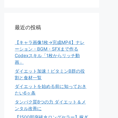
最近の投稿
【キャラ画像1枚→完成MP4】ナレ
ーション・BGM・SFXまで作る
Codexスキル「1枚からリッチ動
画」
ダイエット加速！ビタミンB群の役
割と食材一覧
ダイエットを始める前に知っておき
たい6ヶ条
タンパク質8つの力 ダイエット＆メ
ンタル改善に
【1500部突破☆ロングセラー】稼ぎ