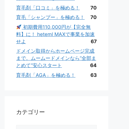
育毛剤「口コミ」を極める！
70
育毛「シャンプー」を極める！
70
初期費用110,000円が【完全無
料】に！ heteml MAXで事業を加速
せよ
67
ドメイン取得からホームページ完成
まで。ムームードメインなら“全部ま
とめて”安心スタート
64
育毛剤「AGA」を極める！
63
カテゴリー
カ