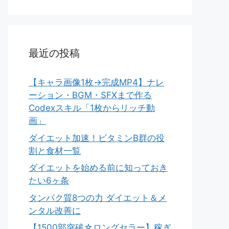
最近の投稿
【キャラ画像1枚→完成MP4】ナレ
ーション・BGM・SFXまで作る
Codexスキル「1枚からリッチ動
画」
ダイエット加速！ビタミンB群の役
割と食材一覧
ダイエットを始める前に知っておき
たい6ヶ条
タンパク質8つの力 ダイエット＆メ
ンタル改善に
【1500部突破☆ロングセラー】稼ぎ