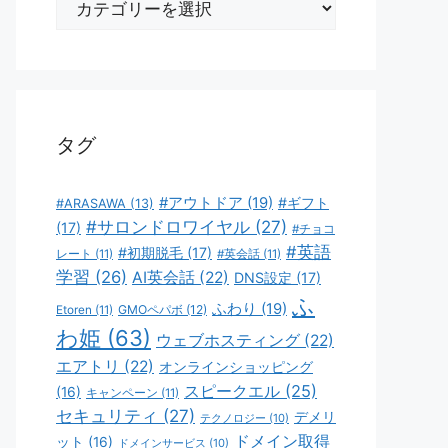
テ
ゴ
リ
ー
タグ
#アウトドア
(19)
#ギフト
#ARASAWA
(13)
#サロンドロワイヤル
(27)
(17)
#チョコ
#英語
#初期脱毛
(17)
レート
(11)
#英会話
(11)
学習
(26)
AI英会話
(22)
DNS設定
(17)
ふ
ふわり
(19)
GMOペパボ
(12)
Etoren
(11)
わ姫
(63)
ウェブホスティング
(22)
エアトリ
(22)
オンラインショッピング
スピークエル
(25)
(16)
キャンペーン
(11)
セキュリティ
(27)
デメリ
テクノロジー
(10)
ドメイン取得
ット
(16)
ドメインサービス
(10)