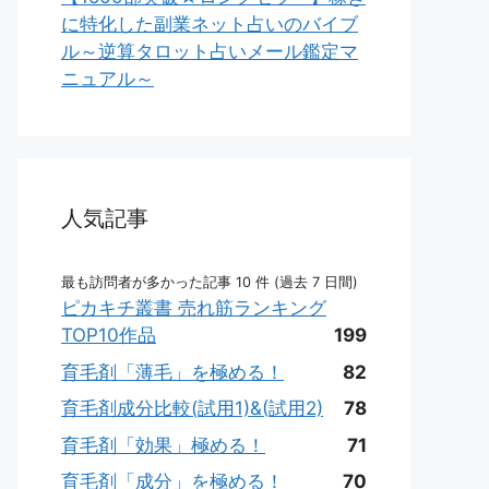
に特化した副業ネット占いのバイブ
ル～逆算タロット占いメール鑑定マ
ニュアル～
人気記事
最も訪問者が多かった記事 10 件 (過去 7 日間)
ピカキチ叢書 売れ筋ランキング
TOP10作品
199
育毛剤「薄毛」を極める！
82
育毛剤成分比較(試用1)&(試用2)
78
育毛剤「効果」極める！
71
育毛剤「成分」を極める！
70