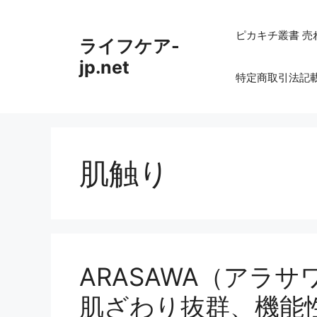
コ
ン
ピカキチ叢書 売
ライフケア-
テ
ン
jp.net
特定商取引法記
ツ
へ
ス
キ
ッ
肌触り
プ
ARASAWA（アラ
肌ざわり抜群、機能