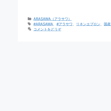
カ
ARASAWA（アラサワ）
テ
タ
#ARASAWA
、
#アラサワ
、
リネンエプロン
、
国産
ゴ
グ
コメントをどうぞ
リ
ー