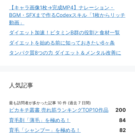
【キャラ画像1枚→完成MP4】ナレーション・
BGM・SFXまで作るCodexスキル「1枚からリッチ
動画」
ダイエット加速！ビタミンB群の役割と食材一覧
ダイエットを始める前に知っておきたい6ヶ条
タンパク質8つの力 ダイエット＆メンタル改善に
人気記事
最も訪問者が多かった記事 10 件 (過去 7 日間)
ピカキチ叢書 売れ筋ランキングTOP10作品
200
育毛剤「薄毛」を極める！
84
育毛「シャンプー」を極める！
82