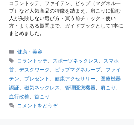
コラントッテ、ファイテン、ピップ（マグネルー
プ）など人気商品の特徴を踏まえ、肩こりに悩む
人が失敗しない選び方・買う前チェック・使い
方・よくある疑問まで、ガイドブックとして1本に
まとめました。
カ
健康・美容
テ
タ
コラントッテ
、
スポーツネックレス
、
スマホ
ゴ
グ
首
、
デスクワーク
、
ピップマグネループ
、
ファイ
リ
テン
、
プレゼント
、
健康アクセサリー
、
医療機器
ー
認証
、
磁気ネックレス
、
管理医療機器
、
肩こり
、
血行改善
、
首こり
コメントをどうぞ