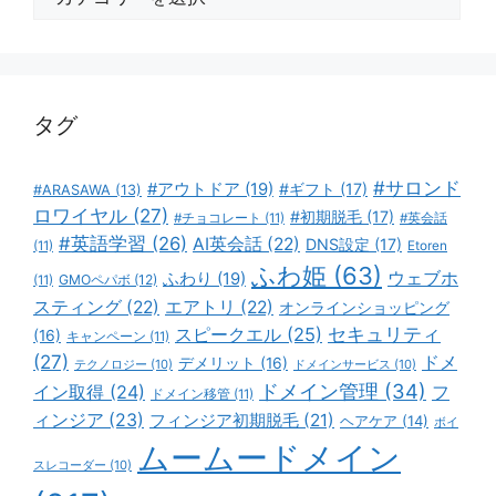
テ
ゴ
リ
ー
タグ
#サロンド
#アウトドア
(19)
#ギフト
(17)
#ARASAWA
(13)
ロワイヤル
(27)
#初期脱毛
(17)
#チョコレート
(11)
#英会話
#英語学習
(26)
AI英会話
(22)
DNS設定
(17)
(11)
Etoren
ふわ姫
(63)
ウェブホ
ふわり
(19)
GMOペパボ
(12)
(11)
スティング
(22)
エアトリ
(22)
オンラインショッピング
スピークエル
(25)
セキュリティ
(16)
キャンペーン
(11)
(27)
ドメ
デメリット
(16)
テクノロジー
(10)
ドメインサービス
(10)
ドメイン管理
(34)
イン取得
(24)
フ
ドメイン移管
(11)
ィンジア
(23)
フィンジア初期脱毛
(21)
ヘアケア
(14)
ボイ
ムームードメイン
スレコーダー
(10)