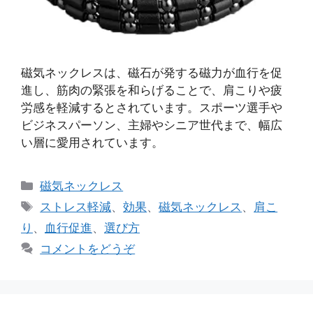
磁気ネックレスは、磁石が発する磁力が血行を促
進し、筋肉の緊張を和らげることで、肩こりや疲
労感を軽減するとされています。スポーツ選手や
ビジネスパーソン、主婦やシニア世代まで、幅広
い層に愛用されています。
カ
磁気ネックレス
テ
タ
ストレス軽減
、
効果
、
磁気ネックレス
、
肩こ
ゴ
グ
り
、
血行促進
、
選び方
リ
コメントをどうぞ
ー