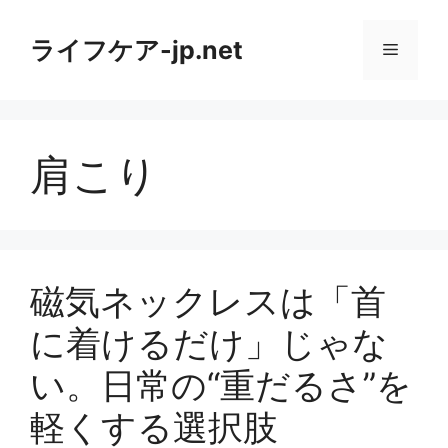
コ
ン
ライフケア-jp.net
メ
テ
ン
ニ
ツ
へ
肩こり
ス
ュ
キ
ッ
ー
プ
磁気ネックレスは「首
に着けるだけ」じゃな
い。日常の“重だるさ”を
軽くする選択肢