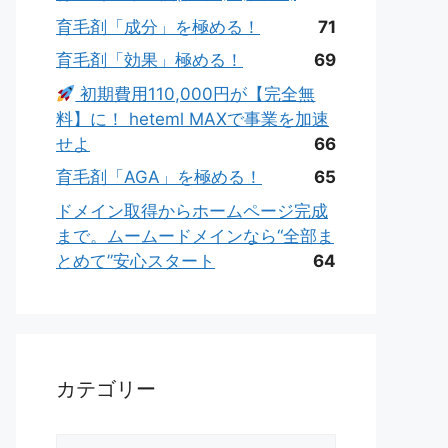
育毛剤「成分」を極める！
71
育毛剤「効果」極める！
69
初期費用110,000円が【完全無
料】に！ heteml MAXで事業を加速
せよ
66
育毛剤「AGA」を極める！
65
ドメイン取得からホームページ完成
まで。ムームードメインなら“全部ま
とめて”安心スタート
64
カテゴリー
カ