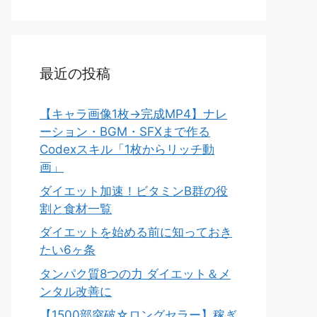
最近の投稿
【キャラ画像1枚→完成MP4】ナレ
ーション・BGM・SFXまで作る
Codexスキル「1枚からリッチ動
画」
ダイエット加速！ビタミンB群の役
割と食材一覧
ダイエットを始める前に知っておき
たい6ヶ条
タンパク質8つの力 ダイエット＆メ
ンタル改善に
【1500部突破☆ロングセラー】稼ぎ