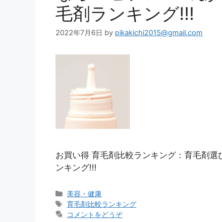
毛剤ランキング!!!
2022年7月6日
by
pikakichi2015@gmail.com
お買い得 育毛剤比較ランキング：育毛剤選
ンキング!!!
カ
美容・健康
テ
タ
育毛剤比較ランキング
ゴ
グ
コメントをどうぞ