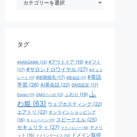
テ
ゴ
リ
ー
タグ
#アウトドア
(19)
#ギフト
#ARASAWA
(13)
#サロンドロワイヤル
(27)
(17)
#チョコ
#英語
#初期脱毛
(17)
レート
(11)
#英会話
(11)
学習
(26)
AI英会話
(22)
DNS設定
(17)
ふ
ふわり
(19)
GMOペパボ
(12)
Etoren
(11)
わ姫
(63)
ウェブホスティング
(22)
エアトリ
(22)
オンラインショッピング
スピークエル
(25)
(16)
キャンペーン
(11)
セキュリティ
(27)
デメリ
テクノロジー
(10)
ドメイン取得
ット
(16)
ドメインサービス
(10)