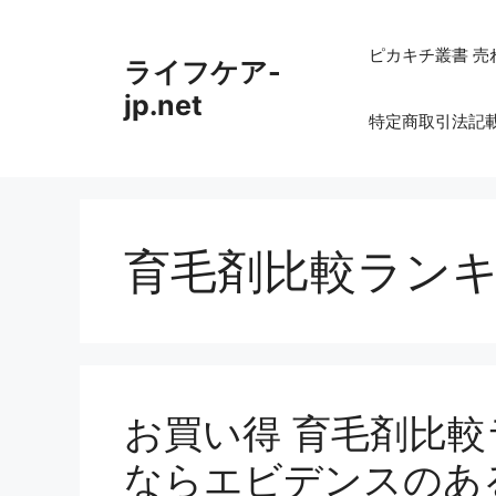
コ
ン
ピカキチ叢書 売
ライフケア-
テ
ン
jp.net
特定商取引法記
ツ
へ
ス
キ
ッ
育毛剤比較ラン
プ
お買い得 育毛剤比
ならエビデンスのあ