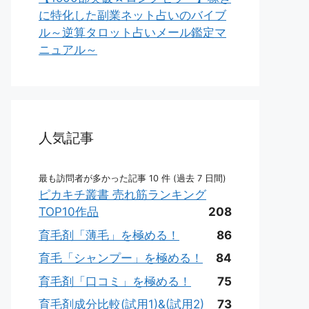
に特化した副業ネット占いのバイブ
ル～逆算タロット占いメール鑑定マ
ニュアル～
人気記事
最も訪問者が多かった記事 10 件 (過去 7 日間)
ピカキチ叢書 売れ筋ランキング
TOP10作品
208
育毛剤「薄毛」を極める！
86
育毛「シャンプー」を極める！
84
育毛剤「口コミ」を極める！
75
育毛剤成分比較(試用1)&(試用2)
73