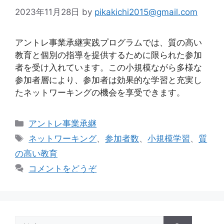
2023年11月28日
by
pikakichi2015@gmail.com
アントレ事業承継実践プログラムでは、質の高い
教育と個別の指導を提供するために限られた参加
者を受け入れています。この小規模ながら多様な
参加者層により、参加者は効果的な学習と充実し
たネットワーキングの機会を享受できます。
カ
アントレ事業承継
テ
タ
ネットワーキング
、
参加者数
、
小規模学習
、
質
ゴ
グ
の高い教育
リ
コメントをどうぞ
ー
検