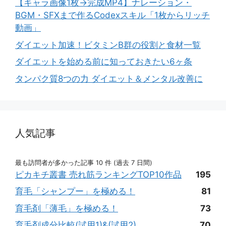
【キャラ画像1枚→完成MP4】ナレーション・
BGM・SFXまで作るCodexスキル「1枚からリッチ
動画」
ダイエット加速！ビタミンB群の役割と食材一覧
ダイエットを始める前に知っておきたい6ヶ条
タンパク質8つの力 ダイエット＆メンタル改善に
人気記事
最も訪問者が多かった記事 10 件 (過去 7 日間)
ピカキチ叢書 売れ筋ランキングTOP10作品
195
育毛「シャンプー」を極める！
81
育毛剤「薄毛」を極める！
73
育毛剤成分比較(試用1)&(試用2)
70