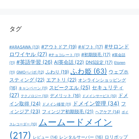
ゴ
リ
ー
タグ
#サロンド
#アウトドア
(19)
#ギフト
(17)
#ARASAWA
(13)
ロワイヤル
(27)
#初期脱毛
(17)
#チョコレート
(11)
#英会話
#英語学習
(26)
AI英会話
(22)
DNS設定
(17)
(11)
Etoren
ふわ姫
(63)
ウェブホ
ふわり
(19)
GMOペパボ
(12)
(11)
スティング
(22)
エアトリ
(22)
オンラインショッピング
スピークエル
(25)
セキュリティ
(16)
キャンペーン
(11)
(27)
ドメ
デメリット
(16)
テクノロジー
(10)
ドメインサービス
(10)
ドメイン管理
(34)
イン取得
(24)
フ
ドメイン移管
(11)
ィンジア
(23)
フィンジア初期脱毛
(21)
ヘアケア
(14)
ボイ
ムームードメイン
スレコーダー
(10)
(217)
ロリポップ
レビュー
(14)
レンタルサーバー
(16)