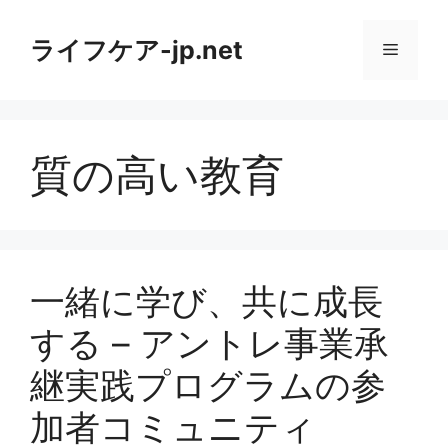
コ
ン
ライフケア-jp.net
メ
テ
ン
ニ
ツ
へ
質の高い教育
ス
ュ
キ
ッ
ー
プ
一緒に学び、共に成長
する – アントレ事業承
継実践プログラムの参
加者コミュニティ