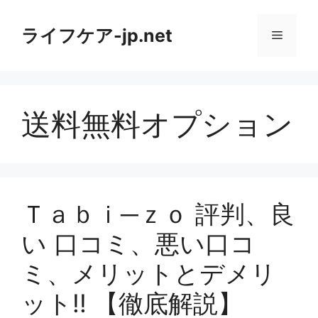
コ
ン
ライフケア-jp.net
メ
テ
ン
ニ
ツ
へ
送料無料オプション
ス
ュ
キ
ッ
ー
プ
Ｔａｂｉ─ｚｏ 評判、良
い 口コミ、悪い口コ
ミ、メリットとデメリ
ット!! 【徹底解説】