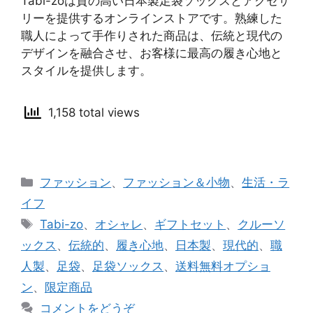
Tabi-zoは質の高い日本製足袋ソックスとアクセサ
リーを提供するオンラインストアです。熟練した
職人によって手作りされた商品は、伝統と現代の
デザインを融合させ、お客様に最高の履き心地と
スタイルを提供します。
1,158 total views
カ
ファッション
、
ファッション＆小物
、
生活・ラ
テ
イフ
ゴ
タ
Tabi-zo
、
オシャレ
、
ギフトセット
、
クルーソ
リ
グ
ックス
、
伝統的
、
履き心地
、
日本製
、
現代的
、
職
ー
人製
、
足袋
、
足袋ソックス
、
送料無料オプショ
ン
、
限定商品
コメントをどうぞ