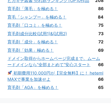
ピカキチ叢書 売れ筋ランキングTOP10作品
208
育毛剤「薄毛」を極める！
86
育毛「シャンプー」を極める！
84
育毛剤「口コミ」を極める！
75
育毛剤成分比較(試用1)&(試用2)
73
育毛剤「成分」を極める！
72
育毛剤「効果」極める！
69
ドメイン取得からホームページ完成まで。ムーム
ードメインなら“全部まとめて”安心スタート
66
初期費用110,000円が【完全無料】に！ heteml
MAXで事業を加速せよ
66
育毛剤「AGA」を極める！
65