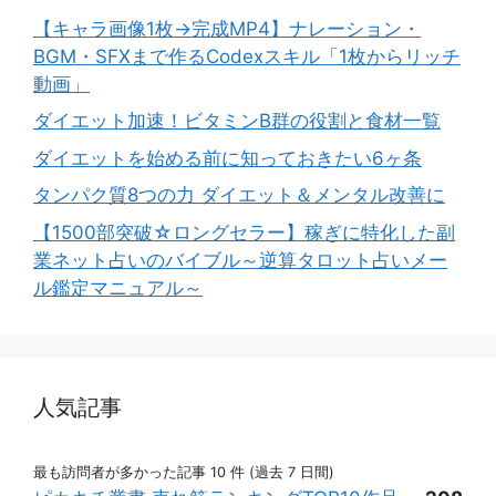
【キャラ画像1枚→完成MP4】ナレーション・
BGM・SFXまで作るCodexスキル「1枚からリッチ
動画」
ダイエット加速！ビタミンB群の役割と食材一覧
ダイエットを始める前に知っておきたい6ヶ条
タンパク質8つの力 ダイエット＆メンタル改善に
【1500部突破☆ロングセラー】稼ぎに特化した副
業ネット占いのバイブル～逆算タロット占いメー
ル鑑定マニュアル～
人気記事
最も訪問者が多かった記事 10 件 (過去 7 日間)