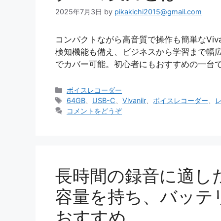
2025年7月3日
by
pikakichi2015@gmail.com
コンパクトながら高音質で操作も簡単なVivan
検知機能も備え、ビジネスから学習まで幅広
でカバー可能。初心者にもおすすめの一台
カ
ボイスレコーダー
テ
タ
64GB
、
USB-C
、
Vivaniir
、
ボイスレコーダー
、
ゴ
グ
コメントをどうぞ
リ
ー
長時間の録音に適し
容量を持ち、バッテ
おすすめ