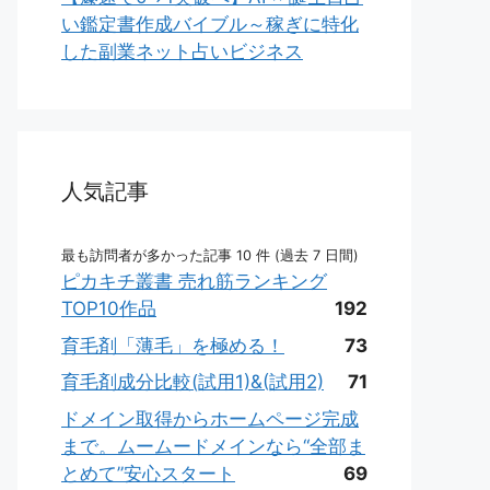
い鑑定書作成バイブル～稼ぎに特化
した副業ネット占いビジネス
人気記事
最も訪問者が多かった記事 10 件 (過去 7 日間)
ピカキチ叢書 売れ筋ランキング
TOP10作品
192
育毛剤「薄毛」を極める！
73
育毛剤成分比較(試用1)&(試用2)
71
ドメイン取得からホームページ完成
まで。ムームードメインなら“全部ま
とめて”安心スタート
69