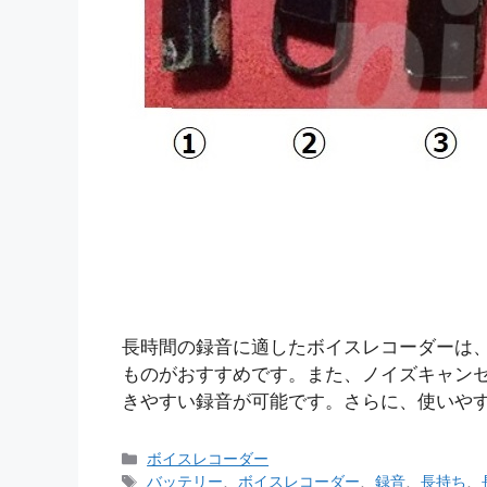
長時間の録音に適したボイスレコーダーは
ものがおすすめです。また、ノイズキャン
きやすい録音が可能です。さらに、使いや
カ
ボイスレコーダー
テ
タ
バッテリー
、
ボイスレコーダー
、
録音
、
長持ち
、