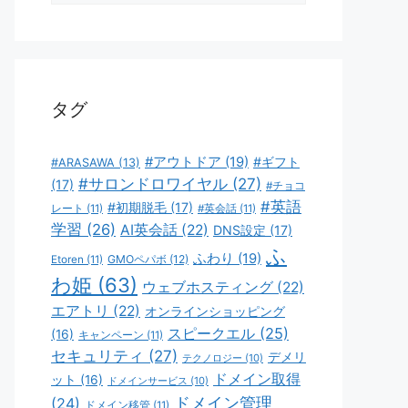
ゴ
リ
ー
タグ
#アウトドア
(19)
#ギフト
#ARASAWA
(13)
#サロンドロワイヤル
(27)
(17)
#チョコ
#英語
#初期脱毛
(17)
レート
(11)
#英会話
(11)
学習
(26)
AI英会話
(22)
DNS設定
(17)
ふ
ふわり
(19)
GMOペパボ
(12)
Etoren
(11)
わ姫
(63)
ウェブホスティング
(22)
エアトリ
(22)
オンラインショッピング
スピークエル
(25)
(16)
キャンペーン
(11)
セキュリティ
(27)
デメリ
テクノロジー
(10)
ドメイン取得
ット
(16)
ドメインサービス
(10)
ドメイン管理
(24)
ドメイン移管
(11)