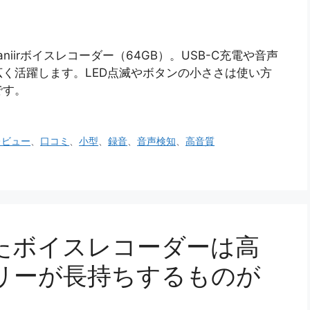
iirボイスレコーダー（64GB）。USB-C充電や音声
く活躍します。LED点滅やボタンの小ささは使い方
です。
レビュー
、
口コミ
、
小型
、
録音
、
音声検知
、
高音質
たボイスレコーダーは高
リーが長持ちするものが