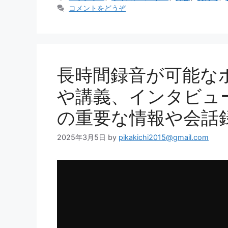
ゴ
グ
コメントをどうぞ
リ
ー
長時間録音が可能な
や講義、インタビュ
の重要な情報や会話
2025年3月5日
by
pikakichi2015@gmail.com