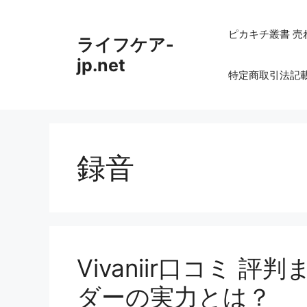
コ
ン
ピカキチ叢書 売
ライフケア-
テ
ン
jp.net
特定商取引法記
ツ
へ
ス
キ
ッ
録音
プ
Vivaniir口コミ 
ダーの実力とは？