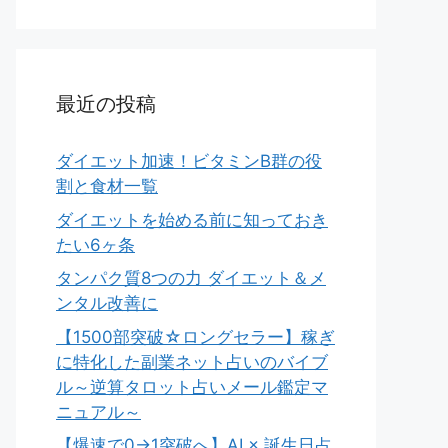
最近の投稿
ダイエット加速！ビタミンB群の役
割と食材一覧
ダイエットを始める前に知っておき
たい6ヶ条
タンパク質8つの力 ダイエット＆メ
ンタル改善に
【1500部突破☆ロングセラー】稼ぎ
に特化した副業ネット占いのバイブ
ル～逆算タロット占いメール鑑定マ
ニュアル～
【爆速で0→1突破へ】AI × 誕生日占