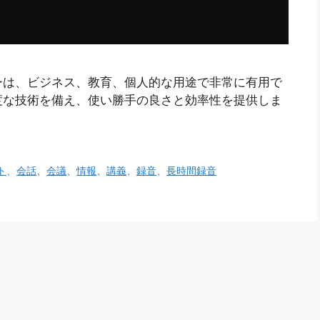
ーは、ビジネス、教育、個人的な用途で非常に有用で
度な技術を備え、使い勝手の良さと効率性を提供しま
ト
、
会話
、
会議
、
情報
、
講義
、
録音
、
長時間録音