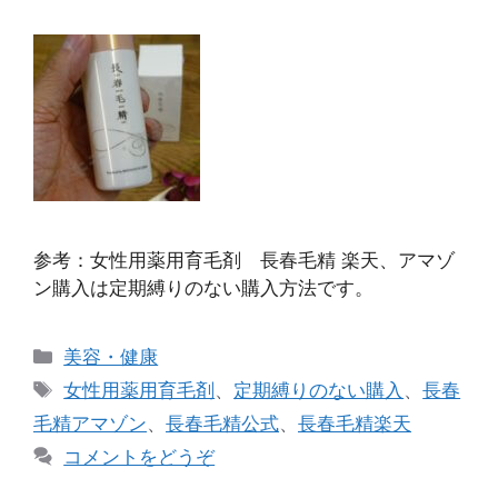
参考：女性用薬用育毛剤 長春毛精 楽天、アマゾ
ン購入は定期縛りのない購入方法です。
カ
美容・健康
テ
タ
女性用薬用育毛剤
、
定期縛りのない購入
、
長春
ゴ
グ
毛精アマゾン
、
長春毛精公式
、
長春毛精楽天
リ
コメントをどうぞ
ー