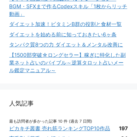
BGM・SFXまで作るCodexスキル「1枚からリッチ
動画」
ダイエット加速！ビタミンB群の役割と食材一覧
ダイエットを始める前に知っておきたい6ヶ条
タンパク質8つの力 ダイエット＆メンタル改善に
【1500部突破☆ロングセラー】稼ぎに特化した副
業ネット占いのバイブル～逆算タロット占いメー
ル鑑定マニュアル～
人気記事
最も訪問者が多かった記事 10 件 (過去 7 日間)
ピカキチ叢書 売れ筋ランキングTOP10作品
197