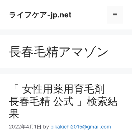
コ
ン
ライフケア-jp.net
メ
テ
ン
ニ
ツ
へ
長春毛精アマゾン
ス
ュ
キ
ッ
ー
プ
「 女性用薬用育毛剤
長春毛精 公式 」検索結
果
2022年4月1日
by
pikakichi2015@gmail.com