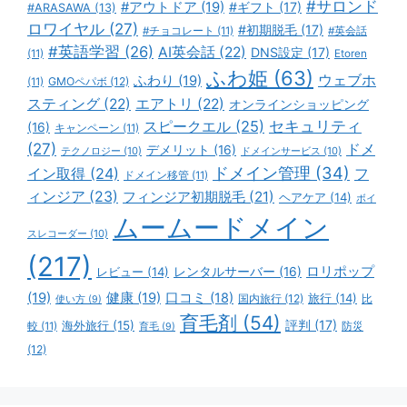
#サロンド
#アウトドア
(19)
#ギフト
(17)
#ARASAWA
(13)
ロワイヤル
(27)
#初期脱毛
(17)
#チョコレート
(11)
#英会話
#英語学習
(26)
AI英会話
(22)
DNS設定
(17)
(11)
Etoren
ふわ姫
(63)
ウェブホ
ふわり
(19)
GMOペパボ
(12)
(11)
スティング
(22)
エアトリ
(22)
オンラインショッピング
スピークエル
(25)
セキュリティ
(16)
キャンペーン
(11)
(27)
ドメ
デメリット
(16)
テクノロジー
(10)
ドメインサービス
(10)
ドメイン管理
(34)
イン取得
(24)
フ
ドメイン移管
(11)
ィンジア
(23)
フィンジア初期脱毛
(21)
ヘアケア
(14)
ボイ
ムームードメイン
スレコーダー
(10)
(217)
ロリポップ
レビュー
(14)
レンタルサーバー
(16)
(19)
健康
(19)
口コミ
(18)
旅行
(14)
国内旅行
(12)
比
使い方
(9)
育毛剤
(54)
評判
(17)
海外旅行
(15)
防災
較
(11)
育毛
(9)
(12)