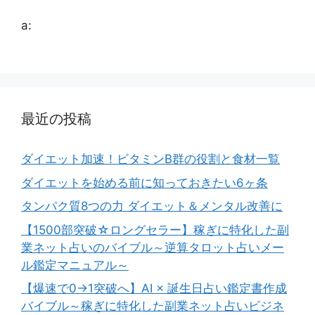
a:
最近の投稿
ダイエット加速！ビタミンB群の役割と食材一覧
ダイエットを始める前に知っておきたい6ヶ条
タンパク質8つの力 ダイエット＆メンタル改善に
【1500部突破☆ロングセラー】稼ぎに特化した副
業ネット占いのバイブル～逆算タロット占いメー
ル鑑定マニュアル～
【爆速で0→1突破へ】AI × 誕生日占い鑑定書作成
バイブル～稼ぎに特化した副業ネット占いビジネ