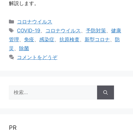
解説します。
カ
コロナウイルス
テ
タ
COVID-19
、
コロナウイルス
、
予防対策
、
健康
ゴ
グ
管理
、
免疫
、
感染症
、
抗原検査
、
新型コロナ
、
防
リ
災
、
除菌
ー
コメントをどうぞ
検
索:
PR