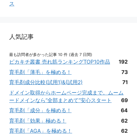
ス
人気記事
最も訪問者が多かった記事 10 件 (過去 7 日間)
ピカキチ叢書 売れ筋ランキングTOP10作品
192
育毛剤「薄毛」を極める！
73
育毛剤成分比較(試用1)&(試用2)
71
ドメイン取得からホームページ完成まで。ムーム
ードメインなら“全部まとめて”安心スタート
69
育毛剤「成分」を極める！
64
育毛剤「効果」極める！
62
育毛剤「AGA」を極める！
62