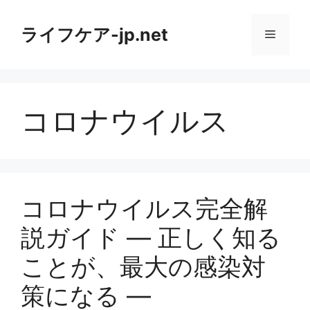
コ
ン
ライフケア-jp.net
メ
テ
ン
ニ
ツ
へ
コロナウイルス
ス
ュ
キ
ッ
ー
プ
コロナウイルス完全解
説ガイド ― 正しく知る
ことが、最大の感染対
策になる ―