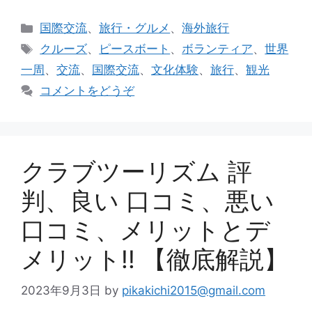
カ
国際交流
、
旅行・グルメ
、
海外旅行
テ
タ
クルーズ
、
ピースボート
、
ボランティア
、
世界
ゴ
グ
一周
、
交流
、
国際交流
、
文化体験
、
旅行
、
観光
リ
コメントをどうぞ
ー
クラブツーリズム 評
判、良い 口コミ、悪い
口コミ、メリットとデ
メリット!! 【徹底解説】
2023年9月3日
by
pikakichi2015@gmail.com