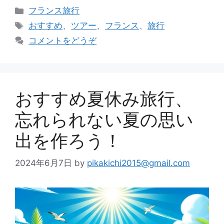
カ
フランス旅行
テ
タ
おすすめ
、
ツアー
、
フランス
、
旅行
ゴ
グ
コメントをどうぞ
リ
ー
おすすめ夏休み旅行、
忘れられない夏の思い
出を作ろう！
2024年6月7日
by
pikakichi2015@gmail.com