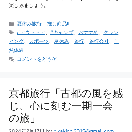
楽しみましょう。
カ
夏休み旅行
、
推し商品III
テ
タ
#アウトドア
、
#キャンプ
、
おすすめ
、
グラン
ゴ
グ
ピング
、
スポーツ
、
夏休み
、
旅行
、
旅行会社
、
自
リ
然体験
ー
コメントをどうぞ
京都旅行「古都の風を感
じ、心に刻む一期一会
の旅」
2024年2月17日
by
pikakichi2015@gmail.com