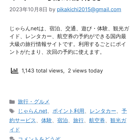
2023年10月8日
by
pikakichi2015@gmail.com
じゃらんnetは、宿泊、交通、遊び・体験、観光ガ
イド、レンタカー、航空券の予約ができる国内最
大級の旅行情報サイトです。利用するごとにポイ
ントがたまり、次回の予約に使えます。
1,143 total views, 2 views today
カ
旅行・グルメ
テ
タ
じゃらんnet
、
ポイント利用
、
レンタカー
、
予
ゴ
グ
約サービス
、
体験
、
宿泊
、
旅行
、
航空券
、
観光ガ
リ
イド
ー
コメントをどうぞ