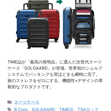
TIME誌が「最高の発明品」に選んだ次世代スーツ
ケース「SOLGAARD」が登場。世界初のシェルフ
システムでパッキングも荷ほどきも瞬時に完了。
旅のストレスをゼロにする、機能性×デザインの革
新的なプロダクトです。
カ
スーツケース
テ
タ
B Corp
、
SOLGAARD
、
TIME誌
、
TSAロック
、