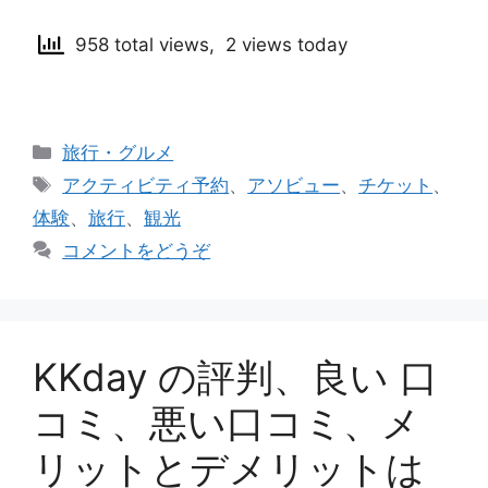
958 total views, 2 views today
カ
旅行・グルメ
テ
タ
アクティビティ予約
、
アソビュー
、
チケット
、
ゴ
グ
体験
、
旅行
、
観光
リ
コメントをどうぞ
ー
KKday の評判、良い 口
コミ、悪い口コミ、メ
リットとデメリットは