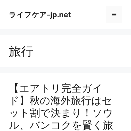
コ
ン
ライフケア-jp.net
メ
テ
ン
ニ
ツ
へ
旅行
ス
ュ
キ
ッ
ー
プ
【エアトリ完全ガイ
ド】秋の海外旅行はセ
ット割で決まり！ソウ
ル、バンコクを賢く旅