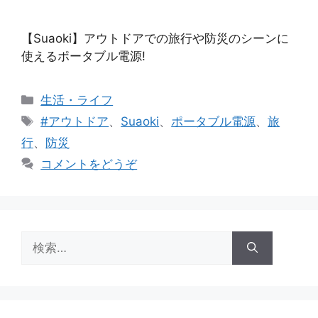
【Suaoki】アウトドアでの旅行や防災のシーンに
使えるポータブル電源!
カ
生活・ライフ
テ
タ
#アウトドア
、
Suaoki
、
ポータブル電源
、
旅
ゴ
グ
行
、
防災
リ
コメントをどうぞ
ー
検
索: