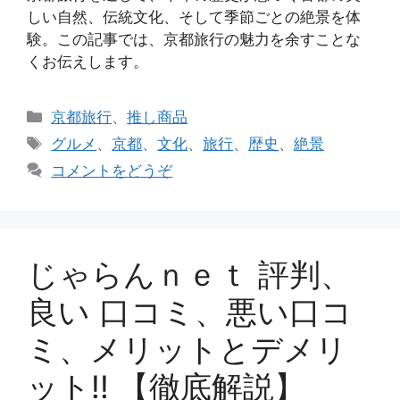
しい自然、伝統文化、そして季節ごとの絶景を体
験。この記事では、京都旅行の魅力を余すことな
くお伝えします。
カ
京都旅行
、
推し商品
テ
タ
グルメ
、
京都
、
文化
、
旅行
、
歴史
、
絶景
ゴ
グ
コメントをどうぞ
リ
ー
じゃらんｎｅｔ 評判、
良い 口コミ、悪い口コ
ミ、メリットとデメリ
ット!! 【徹底解説】