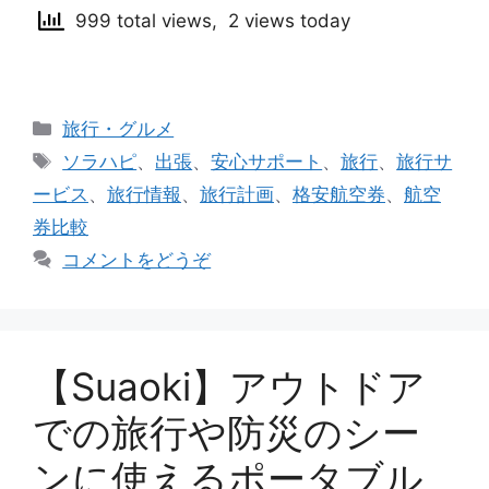
999 total views, 2 views today
カ
旅行・グルメ
テ
タ
ソラハピ
、
出張
、
安心サポート
、
旅行
、
旅行サ
ゴ
グ
ービス
、
旅行情報
、
旅行計画
、
格安航空券
、
航空
リ
券比較
ー
コメントをどうぞ
【Suaoki】アウトドア
での旅行や防災のシー
ンに使えるポータブル