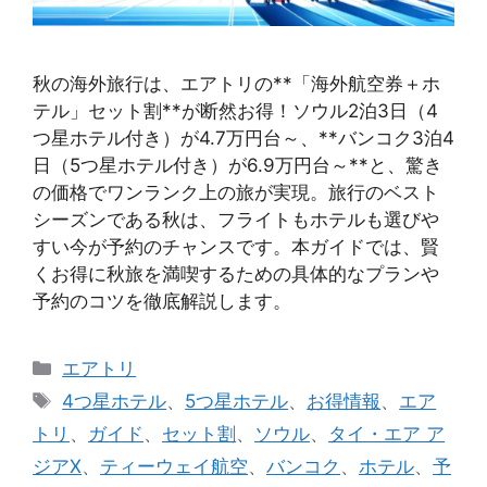
秋の海外旅行は、エアトリの**「海外航空券＋ホ
テル」セット割**が断然お得！ソウル2泊3日（4
つ星ホテル付き）が4.7万円台～、**バンコク3泊4
日（5つ星ホテル付き）が6.9万円台～**と、驚き
の価格でワンランク上の旅が実現。旅行のベスト
シーズンである秋は、フライトもホテルも選びや
すい今が予約のチャンスです。本ガイドでは、賢
くお得に秋旅を満喫するための具体的なプランや
予約のコツを徹底解説します。
カ
エアトリ
テ
タ
4つ星ホテル
、
5つ星ホテル
、
お得情報
、
エア
ゴ
グ
トリ
、
ガイド
、
セット割
、
ソウル
、
タイ・エア ア
リ
ジアX
、
ティーウェイ航空
、
バンコク
、
ホテル
、
予
ー