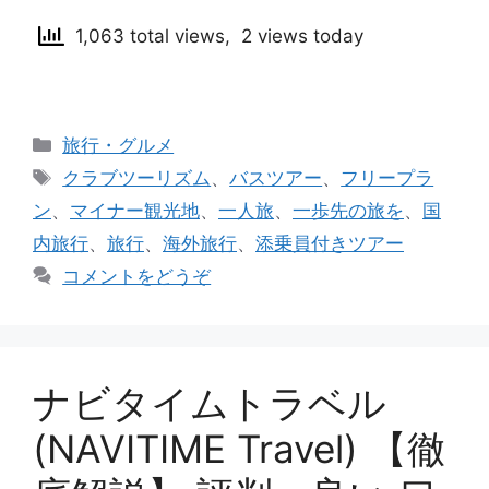
1,063 total views, 2 views today
カ
旅行・グルメ
テ
タ
クラブツーリズム
、
バスツアー
、
フリープラ
ゴ
グ
ン
、
マイナー観光地
、
一人旅
、
一歩先の旅を
、
国
リ
内旅行
、
旅行
、
海外旅行
、
添乗員付きツアー
ー
コメントをどうぞ
ナビタイムトラベル
(NAVITIME Travel) 【徹