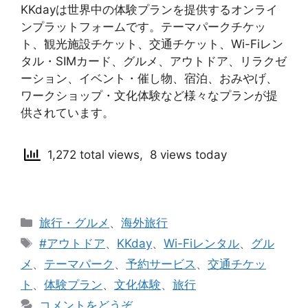
KKdayは世界中の体験プランを提供するオンライ
ンプラットフォームです。テーマパークチケッ
ト、観光施設チケット、交通チケット、Wi-Fiレン
タル・SIMカード、グルメ、アウトドア、リラクゼ
ーション、イベント・催し物、宿泊、おみやげ、
ワークショップ・文化体験など様々なプランが提
供されています。
1,272 total views, 8 views today
カ
旅行・グルメ
、
海外旅行
テ
タ
#アウトドア
、
KKday
、
Wi-Fiレンタル
、
グル
ゴ
グ
メ
、
テーマパーク
、
予約サービス
、
交通チケッ
リ
ト
、
体験プラン
、
文化体験
、
旅行
ー
コメントをどうぞ