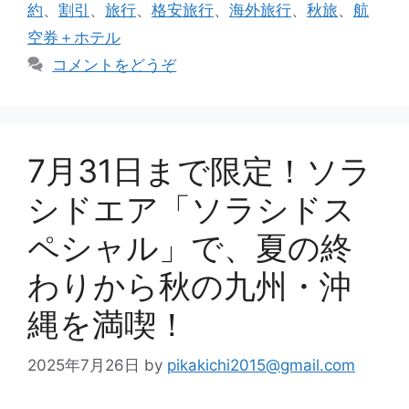
約
、
割引
、
旅行
、
格安旅行
、
海外旅行
、
秋旅
、
航
空券＋ホテル
コメントをどうぞ
7月31日まで限定！ソラ
シドエア「ソラシドス
ペシャル」で、夏の終
わりから秋の九州・沖
縄を満喫！
2025年7月26日
by
pikakichi2015@gmail.com