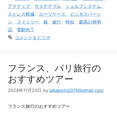
ゴ
グ
アクティブ
、
サステナブル
、
シェルフシステム
、
リ
ストレス軽減
、
スーツケース
、
ビジネスパーソ
ー
ン
、
ファミリー
、
旅
、
旅行
、
時短
、
最高の発明
品
、
電動包丁
コメントをどうぞ
フランス、パリ旅行の
おすすめツアー
2024年11月23日
by
pikakichi2015@gmail.com
フランス旅行のおすすめツアー