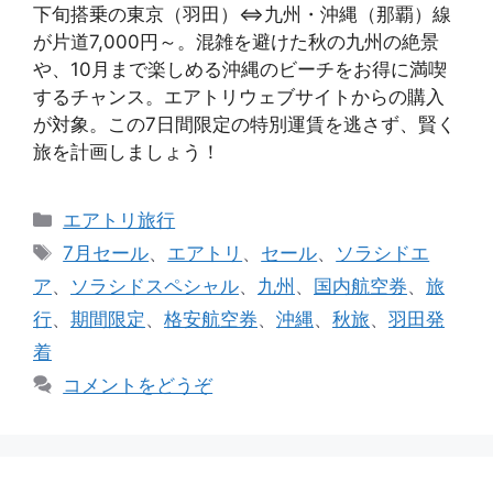
下旬搭乗の東京（羽田）⇔九州・沖縄（那覇）線
が片道7,000円～。混雑を避けた秋の九州の絶景
や、10月まで楽しめる沖縄のビーチをお得に満喫
するチャンス。エアトリウェブサイトからの購入
が対象。この7日間限定の特別運賃を逃さず、賢く
旅を計画しましょう！
カ
エアトリ旅行
テ
タ
7月セール
、
エアトリ
、
セール
、
ソラシドエ
ゴ
グ
ア
、
ソラシドスペシャル
、
九州
、
国内航空券
、
旅
リ
行
、
期間限定
、
格安航空券
、
沖縄
、
秋旅
、
羽田発
ー
着
コメントをどうぞ