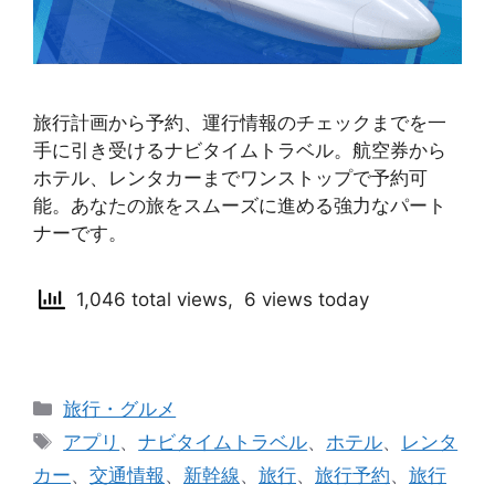
旅行計画から予約、運行情報のチェックまでを一
手に引き受けるナビタイムトラベル。航空券から
ホテル、レンタカーまでワンストップで予約可
能。あなたの旅をスムーズに進める強力なパート
ナーです。
1,046 total views, 6 views today
カ
旅行・グルメ
テ
タ
アプリ
、
ナビタイムトラベル
、
ホテル
、
レンタ
ゴ
グ
カー
、
交通情報
、
新幹線
、
旅行
、
旅行予約
、
旅行
リ