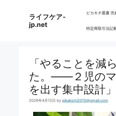
コ
ン
ピカキチ叢書 売
ライフケア-
テ
ン
jp.net
特定商取引法記
ツ
へ
ス
キ
ッ
「やることを減
プ
た。——２児の
を出す集中設計
2026年4月12日
by
pikakichi2015@gmail.com