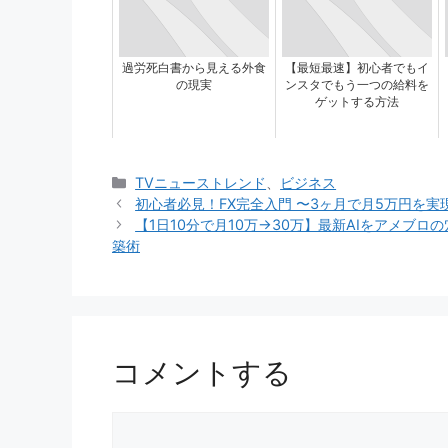
過労死白書から見える外食
【最短最速】初心者でもイ
の現実
ンスタでもう一つの給料を
ゲットする方法
カ
TVニューストレンド
、
ビジネス
テ
初心者必見！FX完全入門 〜3ヶ月で月5万円を実現
ゴ
【1日10分で月10万→30万】最新AIをアメブ
リ
築術
ー
コメントする
コ
メ