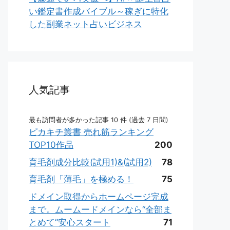
い鑑定書作成バイブル～稼ぎに特化
した副業ネット占いビジネス
人気記事
最も訪問者が多かった記事 10 件 (過去 7 日間)
ピカキチ叢書 売れ筋ランキング
TOP10作品
200
育毛剤成分比較(試用1)&(試用2)
78
育毛剤「薄毛」を極める！
75
ドメイン取得からホームページ完成
まで。ムームードメインなら“全部ま
とめて”安心スタート
71