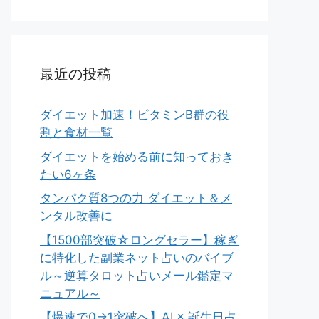
最近の投稿
ダイエット加速！ビタミンB群の役
割と食材一覧
ダイエットを始める前に知っておき
たい6ヶ条
タンパク質8つの力 ダイエット＆メ
ンタル改善に
【1500部突破☆ロングセラー】稼ぎ
に特化した副業ネット占いのバイブ
ル～逆算タロット占いメール鑑定マ
ニュアル～
【爆速で0→1突破へ】AI × 誕生日占