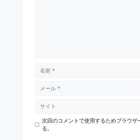
ン
ト
名
前
メ
ー
ル
サ
イ
ト
次回のコメントで使用するためブラウザ
る。