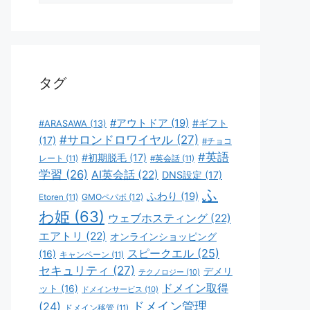
ゴ
リ
ー
タグ
#アウトドア
(19)
#ギフト
#ARASAWA
(13)
#サロンドロワイヤル
(27)
(17)
#チョコ
#英語
#初期脱毛
(17)
レート
(11)
#英会話
(11)
学習
(26)
AI英会話
(22)
DNS設定
(17)
ふ
ふわり
(19)
GMOペパボ
(12)
Etoren
(11)
わ姫
(63)
ウェブホスティング
(22)
エアトリ
(22)
オンラインショッピング
スピークエル
(25)
(16)
キャンペーン
(11)
セキュリティ
(27)
デメリ
テクノロジー
(10)
ドメイン取得
ット
(16)
ドメインサービス
(10)
ドメイン管理
(24)
ドメイン移管
(11)