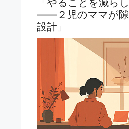
「やることを減ら
——２児のママが隙
設計」