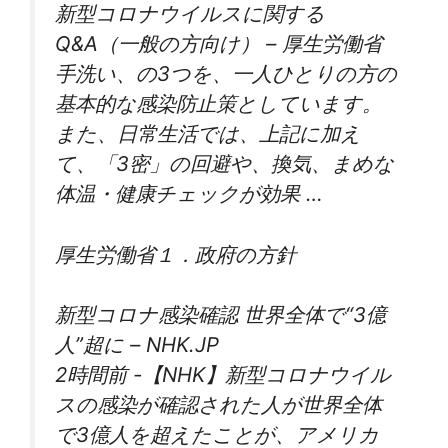
新型コロナウイルスに関する
Q&A（一般の方向け） – 厚生労働省
手洗い、の3つを、一人ひとりの方の
基本的な感染防止策としています。
また、日常生活では、上記に加え
て、「3密」の回避や、換気、まめな
体温・健康チェックが効果 …
厚生労働省１．政府の方針
新型コロナ感染確認 世界全体で“3億
人”超に – NHK.JP
2時間前 -【NHK】新型コロナウイル
スの感染が確認された人が世界全体
で3億人を超えたことが、アメリカ