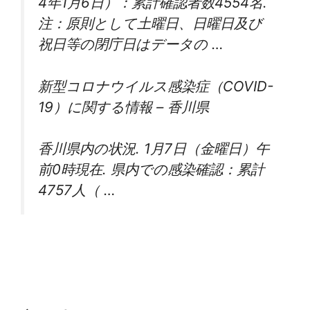
4年1月6日）：累計確認者数4554名.
注：原則として土曜日、日曜日及び
祝日等の閉庁日はデータの …
新型コロナウイルス感染症（COVID-
19）に関する情報 – 香川県
香川県内の状況. 1月7日（金曜日）午
前0時現在. 県内での感染確認：累計
4757人（ …