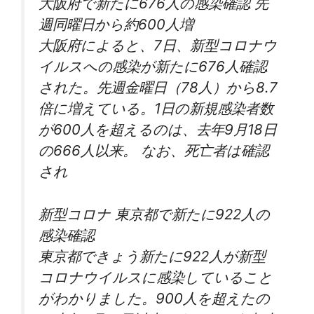
大阪府で新たに676人の感染確認 先
週同曜日から約600人増
大阪府によると、7日、新型コロナウ
イルスへの感染が新たに676人確認
された。先週金曜日（78人）から8.7
倍に増えている。1日の新規感染者数
が600人を超えるのは、去年9月18日
の666人以来。 なお、死亡者は確認
され
新型コロナ 東京都で新たに922人の
感染確認
東京都できょう新たに922人が新型
コロナウイルスに感染していること
がわかりました。900人を超えたの