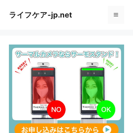
コ
ン
ライフケア-jp.net
メ
テ
ン
ニ
ツ
へ
ス
ュ
キ
ッ
ー
プ