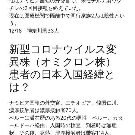
性はナミビア国籍の外交官で、米モデルナ製ワク
チンの2回目接種を終えていた。
現在は医療機関で隔離中で同行家族2人は陰性とい
う。
12/18 神奈川県33人
新型コロナウイルス変
異株（オミクロン株）
患者の日本入国経緯と
は？
ナミビア国籍の外交官、エチオピア、韓国仁川、
濃厚接触者は濃厚接触者70人。
ペルーに滞在歴のある20代の男性 ペルー、カタ
ールドーハ経由、入国時の検査 到着時は無症
状、その後、発熱、濃厚接触者は乗客114人。