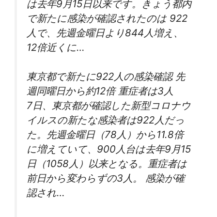
は去年9月15日以来です。きょう都内
で新たに感染が確認されたのは 922
人で、先週金曜日より844人増え、
12倍近くに…
東京都で新たに922人の感染確認 先
週同曜日から約12倍 重症者は3人
7日、東京都が確認した新型コロナウ
イルスの新たな感染者は922人だっ
た。先週金曜日（78人）から11.8倍
に増えていて、900人台は去年9月15
日（1058人）以来となる。重症者は
前日から変わらずの3人。 感染が確
認され…