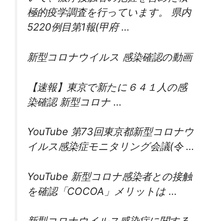
極的疫学調査を行っています。 県内
5220例目第1報(甲府 …
新型コロナウイルス 感染確認の動画
【速報】東京で新たに６４１人の感
染確認 新型コロナ …
YouTube 第73回東京都新型コロナウ
イルス感染症モニタリング会議(令 …
YouTube 新型コロナ感染者との接触
を確認「COCOA」メリットは …
新型コロナウイルス感染症に関する