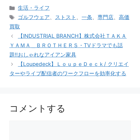
カ
生活・ライフ
テ
タ
ゴルフウェア
、
ストスト
、
一条
、
専門店
、
高価
ゴ
グ
買取
リ
【INDUSTRIAL BRANCH】株式会社ＴＡＫＡ
ー
ＹＡＭＡ＿ＢＲＯＴＨＥＲＳ・TVドラマでも話
題!!おしゃれなアイアン家具
【Loupedeck】ＬｏｕｐｅＤｅｃｋ/ クリエイ
ターやライブ配信者のワークフローを効率化する
コメントする
コ
メ
ン