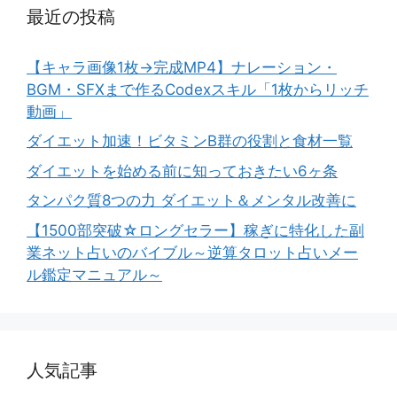
最近の投稿
【キャラ画像1枚→完成MP4】ナレーション・
BGM・SFXまで作るCodexスキル「1枚からリッチ
動画」
ダイエット加速！ビタミンB群の役割と食材一覧
ダイエットを始める前に知っておきたい6ヶ条
タンパク質8つの力 ダイエット＆メンタル改善に
【1500部突破☆ロングセラー】稼ぎに特化した副
業ネット占いのバイブル～逆算タロット占いメー
ル鑑定マニュアル～
人気記事