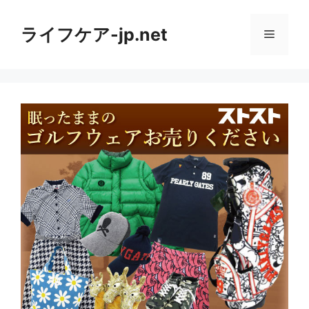
コ
ン
ライフケア-jp.net
メ
テ
ン
ニ
ツ
へ
ス
ュ
キ
ッ
ー
プ