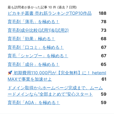
最も訪問者が多かった記事 10 件 (過去 7 日間)
ピカキチ叢書 売れ筋ランキングTOP10作品
188
育毛剤「薄毛」を極める！
78
育毛剤成分比較(試用1)&(試用2)
73
育毛剤「効果」極める！
68
育毛剤「口コミ」を極める！
67
育毛「シャンプー」を極める！
67
育毛剤「成分」を極める！
65
初期費用110,000円が【完全無料】に！ heteml
MAXで事業を加速せよ
61
ドメイン取得からホームページ完成まで。ムーム
ードメインなら“全部まとめて”安心スタート
59
育毛剤「AGA」を極める！
59