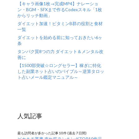
【キャラ画像1枚→完成MP4】ナレーショ
ン・BGM・SFXまで作るCodexスキル「1枚
からリッチ動画」
ダイエット加速！ビタミンB群の役割と食材
一覧
ダイエットを始める前に知っておきたい6ヶ
条
タンパク質8つの力 ダイエット＆メンタル改
善に
【1500部突破☆ロングセラー】稼ぎに特化
した副業ネット占いのバイブル～逆算タロッ
ト占いメール鑑定マニュアル～
人気記事
最も訪問者が多かった記事 10 件 (過去 7 日間)
ピカキチ叢書 売れ筋ランキングTOP10作品