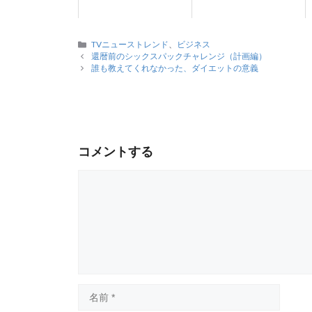
カ
TVニューストレンド
、
ビジネス
テ
還暦前のシックスパックチャレンジ（計画編）
ゴ
誰も教えてくれなかった、ダイエットの意義
リ
ー
コメントする
コ
メ
ン
ト
名
前