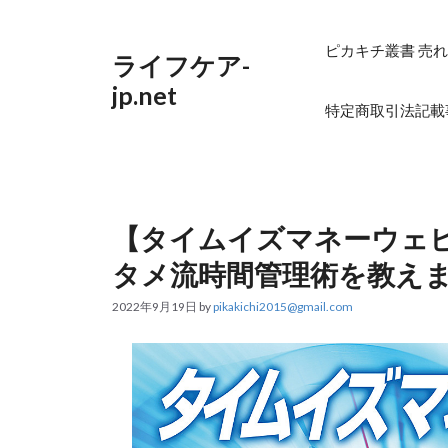
コ
ン
テ
ピカキチ叢書 売れ
ライフケア-
ン
ツ
jp.net
へ
特定商取引法記載
ス
キ
ッ
プ
【タイムイズマネーウェ
タメ流時間管理術を教え
2022年9月19日
by
pikakichi2015@gmail.com