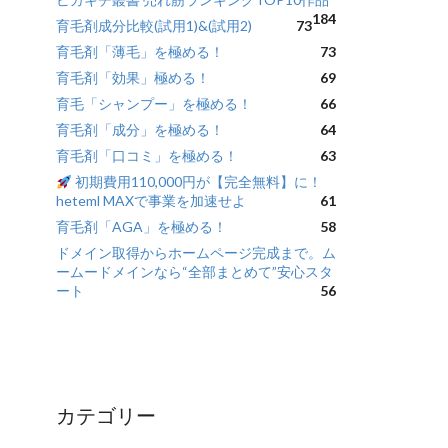
184
育毛剤成分比較(試用1)&(試用2)
73
育毛剤「薄毛」を極める！
73
育毛剤「効果」極める！
69
育毛「シャンプー」を極める！
66
育毛剤「成分」を極める！
64
育毛剤「口コミ」を極める！
63
初期費用110,000円が【完全無料】に！
heteml MAXで事業を加速せよ
61
育毛剤「AGA」を極める！
58
ドメイン取得からホームページ完成まで。ム
ームードメインなら“全部まとめて”安心スタ
ート
56
カテゴリー