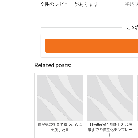
9 件のレビューがあります
平均
この
Related posts:
僕が株式投資で勝つために
【Twitter完全攻略】0→1突
実践した事
破までの収益化テンプレー
ト