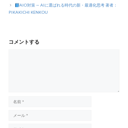
リ
AIO対策 — AIに選ばれる時代の新・最適化思考 著者：
ー
PIKAKICHI KENKOU
コメントする
コ
メ
ン
ト
名
前
メ
ー
ル
サ