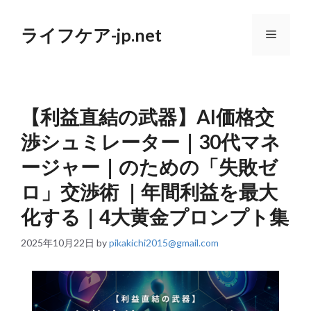
コ
ン
ライフケア-jp.net
テ
メ
ン
ツ
へ
ニ
ス
キ
【利益直結の武器】AI価格交
ッ
ュ
プ
渉シュミレーター｜30代マネ
ー
ージャー｜のための「失敗ゼ
ロ」交渉術 ｜年間利益を最大
化する｜4大黄金プロンプト集
2025年10月22日
by
pikakichi2015@gmail.com