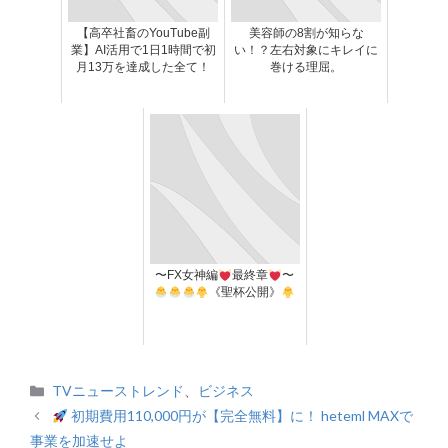
【高卒社畜のYouTube副
美容師の8割が知らな
業】AI活用で1日1時間で初
い！？左右対象にキレイに
月13万を達成した全て！
巻ける理屈。
〜FX女神編
最終章
〜
《聖杯公開》
カ
TVニューストレンド
、
ビジネス
テ
初期費用110,000円が【完全無料】に！ heteml MAXで
ゴ
事業を加速せよ