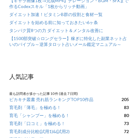
【キャラ画像1枚→完成MP4】ナレーション・BGM・SFXまで
作るCodexスキル「1枚からリッチ動画」
ダイエット加速！ビタミンB群の役割と食材一覧
ダイエットを始める前に知っておきたい6ヶ条
タンパク質8つの力 ダイエット＆メンタル改善に
【1500部突破☆ロングセラー】稼ぎに特化した副業ネット占
いのバイブル～逆算タロット占いメール鑑定マニュアル～
人気記事
最も訪問者が多かった記事 10 件 (過去 7 日間)
ピカキチ叢書 売れ筋ランキングTOP10作品
205
育毛剤「薄毛」を極める！
83
育毛「シャンプー」を極める！
80
育毛剤「口コミ」を極める！
73
育毛剤成分比較(試用1)&(試用2)
72