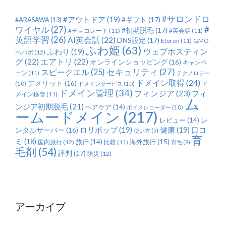
#サロンドロ
#アウトドア
(19)
#ギフト
(17)
#ARASAWA
(13)
ワイヤル
(27)
#
#初期脱毛
(17)
#チョコレート
(11)
#英会話
(11)
英語学習
(26)
AI英会話
(22)
DNS設定
(17)
Etoren
(11)
GMO
ふわ姫
(63)
ふわり
(19)
ウェブホスティン
ペパボ
(12)
グ
(22)
エアトリ
(22)
オンラインショッピング
(16)
キャンペ
セキュリティ
(27)
スピークエル
(25)
ーン
(11)
テクノロジー
ドメイン取得
(24)
デメリット
(16)
ド
(10)
ドメインサービス
(10)
ドメイン管理
(34)
フィンジア
(23)
フィ
メイン移管
(11)
ム
ンジア初期脱毛
(21)
ヘアケア
(14)
ボイスレコーダー
(10)
ームードメイン
(217)
レ
レビュー
(14)
ロリポップ
(19)
健康
(19)
ンタルサーバー
(16)
口コ
使い方
(9)
育
ミ
(18)
旅行
(14)
海外旅行
(15)
国内旅行
(12)
比較
(11)
育毛
(9)
毛剤
(54)
評判
(17)
防災
(12)
アーカイブ