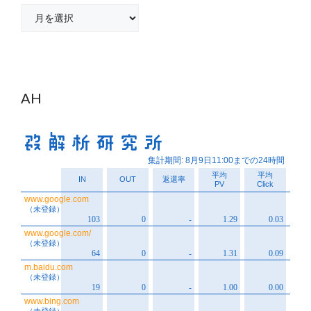
ア
ー
カ
イ
ブ
AH