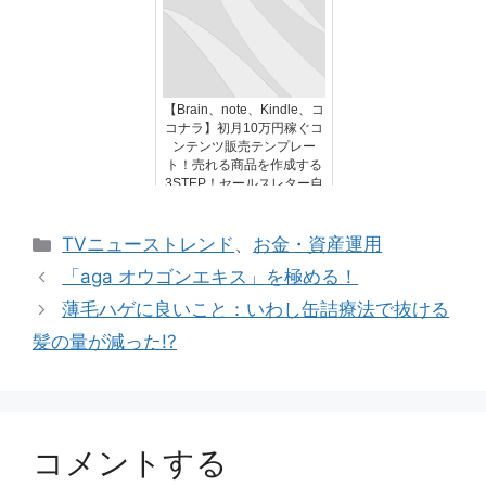
【Brain、note、Kindle、コ
コナラ】初月10万円稼ぐコ
ンテンツ販売テンプレー
ト！売れる商品を作成する
3STEP！セールスレター自
動作成できるChatGPTのプ
ロンプト付き
カ
TVニューストレンド
、
お金・資産運用
テ
「aga オウゴンエキス」を極める！
ゴ
薄毛ハゲに良いこと：いわし缶詰療法で抜ける
リ
髪の量が減った!?
ー
コメントする