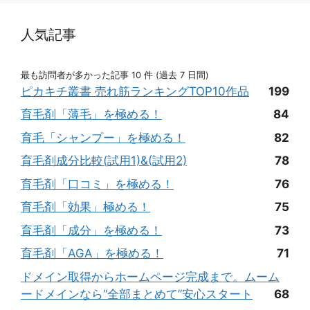
人気記事
最も訪問者が多かった記事 10 件 (過去 7 日間)
ピカキチ叢書 売れ筋ランキングTOP10作品
199
育毛剤「薄毛」を極める！
84
育毛「シャンプー」を極める！
82
育毛剤成分比較(試用1)&(試用2)
78
育毛剤「口コミ」を極める！
76
育毛剤「効果」極める！
75
育毛剤「成分」を極める！
73
育毛剤「AGA」を極める！
71
ドメイン取得からホームページ完成まで。ムーム
ードメインなら“全部まとめて”安心スタート
68