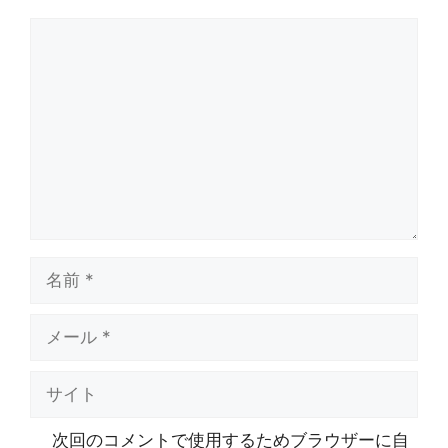
コ
メ
ン
ト
名
前
メ
ー
ル
サ
イ
ト
次回のコメントで使用するためブラウザーに自