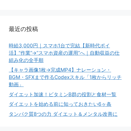
最近の投稿
時給3,000円｜スマホ1台で完結【新時代ポイ
活】”作業”→”スマホ資産の運用”へ｜自動収益の仕
組み化の全手順
【キャラ画像1枚→完成MP4】ナレーション・
BGM・SFXまで作るCodexスキル「1枚からリッチ
動画」
ダイエット加速！ビタミンB群の役割と食材一覧
ダイエットを始める前に知っておきたい6ヶ条
タンパク質8つの力 ダイエット＆メンタル改善に