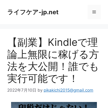
コ
ン
ライフケア-jp.net
メ
テ
ン
ニ
ツ
へ
【副業】Kindleで理
ス
ュ
キ
論上無限に稼げる方
ッ
ー
プ
法を大公開！誰でも
実行可能です！
2022年7月10日
by
pikakichi2015@gmail.com