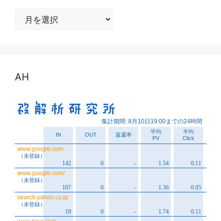
ア
ー
カ
イ
ブ
AH