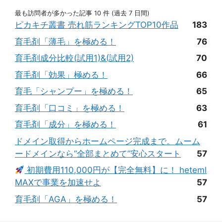
最も訪問者が多かった記事 10 件 (過去 7 日間)
ピカキチ叢書 売れ筋ランキングTOP10作品
183
育毛剤「薄毛」を極める！
76
育毛剤成分比較(試用1)&(試用2)
70
育毛剤「効果」極める！
66
育毛「シャンプー」を極める！
65
育毛剤「口コミ」を極める！
63
育毛剤「成分」を極める！
61
ドメイン取得からホームページ完成まで。ムーム
ードメインなら“全部まとめて”安心スタート
57
初期費用110,000円が【完全無料】に！ heteml
MAXで事業を加速せよ
57
育毛剤「AGA」を極める！
57