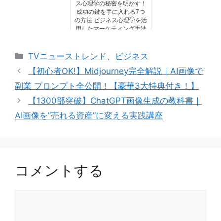
ス心理学の秘密を明かす！
成功の鍵を手に入れる7つ
の方法 ビジネス心理学を活
用したマーケティング手法
カ
TVニューストレンド
、
ビジネス
テ
【初心者OK!】Midjourney完全解説｜AI画像で
ゴ
副業 プロンプト全公開！【豪華3大特典付き！】
リ
【1300部突破】ChatGPT画像生成の教科書｜
ー
AI画像を”売れる資産”に変える実践講座
コメントする
コ
メ
ン