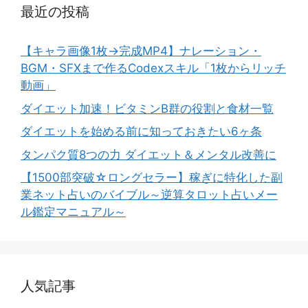
最近の投稿
【キャラ画像1枚→完成MP4】ナレーション・
BGM・SFXまで作るCodexスキル「1枚からリッチ
動画」
ダイエット加速！ビタミンB群の役割と食材一覧
ダイエットを始める前に知っておきたい6ヶ条
タンパク質8つの力 ダイエット＆メンタル改善に
【1500部突破☆ロングセラー】稼ぎに特化した副
業ネット占いのバイブル～逆算タロット占いメー
ル鑑定マニュアル～
人気記事