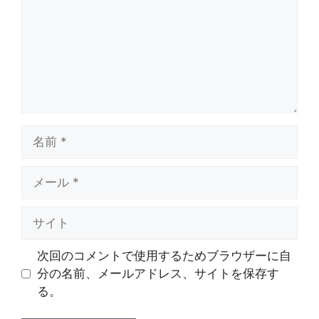
ト
名
前
メ
ー
ル
サ
イ
ト
次回のコメントで使用するためブラウザーに自
分の名前、メールアドレス、サイトを保存す
る。