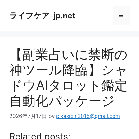
コ
ン
ライフケア-jp.net
メ
テ
ン
ニ
ツ
へ
【副業占いに禁断の
ス
ュ
キ
神ツール降臨】シャ
ッ
ー
プ
ドウAIタロット鑑定
自動化パッケージ
2026年7月17日
by
pikakichi2015@gmail.com
Related posts: