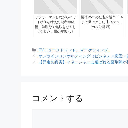
サラリーマンしながらハワ
勝率25%の社畜が勝率80%
イ移住を叶えた資産形成
まで爆上げした【FXテクニ
術！無理なく無駄をなくし
カル分析術】
てやりたい事の実現へ！
カ
TVニューストレンド
、
マーケティング
テ
オンラインコンサルティング（ビジネス・恋愛・
ゴ
【昇進の真実】マネージャーに選ばれる薬剤師が
リ
ー
コメントする
コ
メ
ン