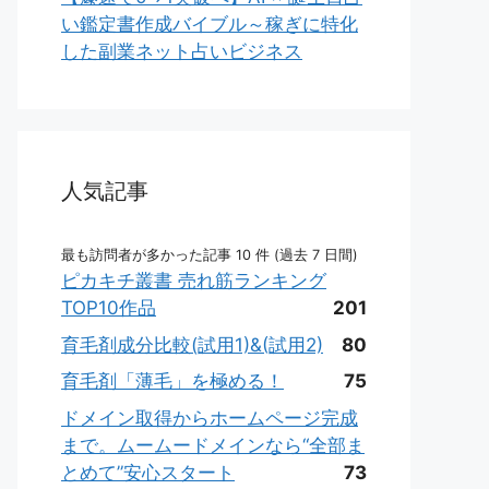
い鑑定書作成バイブル～稼ぎに特化
した副業ネット占いビジネス
人気記事
最も訪問者が多かった記事 10 件 (過去 7 日間)
ピカキチ叢書 売れ筋ランキング
TOP10作品
201
育毛剤成分比較(試用1)&(試用2)
80
育毛剤「薄毛」を極める！
75
ドメイン取得からホームページ完成
まで。ムームードメインなら“全部ま
とめて”安心スタート
73