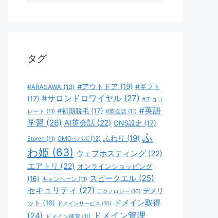
ゴ
リ
ー
タグ
#アウトドア
(19)
#ギフト
#ARASAWA
(13)
#サロンドロワイヤル
(27)
(17)
#チョコ
#英語
#初期脱毛
(17)
レート
(11)
#英会話
(11)
学習
(26)
AI英会話
(22)
DNS設定
(17)
ふ
ふわり
(19)
GMOペパボ
(12)
Etoren
(11)
わ姫
(63)
ウェブホスティング
(22)
エアトリ
(22)
オンラインショッピング
スピークエル
(25)
(16)
キャンペーン
(11)
セキュリティ
(27)
デメリ
テクノロジー
(10)
ドメイン取得
ット
(16)
ドメインサービス
(10)
ドメイン管理
(24)
ドメイン移管
(11)