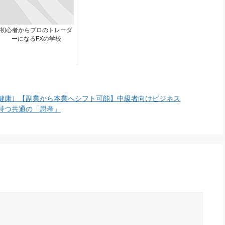
初心者からプロのトレーダ
ーになるFXの学校
健康）【副業から本業へシフト可能】中級者向けビジネス
持つ共通の「思考」