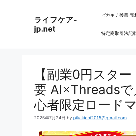
コ
ン
ピカキチ叢書 売
ライフケア-
テ
ン
jp.net
特定商取引法記
ツ
へ
ス
キ
ッ
【副業0円スター
プ
要 AI×Threa
心者限定ロード
2025年7月24日
by
pikakichi2015@gmail.com