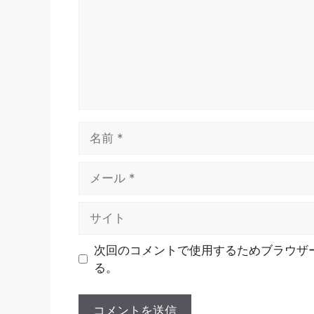
ト
名
前
メ
ー
ル
サ
イ
ト
次回のコメントで使用するためブラウザ
る。