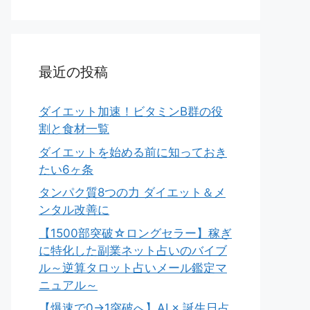
最近の投稿
ダイエット加速！ビタミンB群の役
割と食材一覧
ダイエットを始める前に知っておき
たい6ヶ条
タンパク質8つの力 ダイエット＆メ
ンタル改善に
【1500部突破☆ロングセラー】稼ぎ
に特化した副業ネット占いのバイブ
ル～逆算タロット占いメール鑑定マ
ニュアル～
【爆速で0→1突破へ】AI × 誕生日占