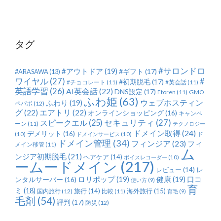
ゴ
リ
ー
タグ
#サロンドロ
#アウトドア
(19)
#ギフト
(17)
#ARASAWA
(13)
ワイヤル
(27)
#
#初期脱毛
(17)
#チョコレート
(11)
#英会話
(11)
英語学習
(26)
AI英会話
(22)
DNS設定
(17)
Etoren
(11)
GMO
ふわ姫
(63)
ふわり
(19)
ウェブホスティン
ペパボ
(12)
グ
(22)
エアトリ
(22)
オンラインショッピング
(16)
キャンペ
セキュリティ
(27)
スピークエル
(25)
ーン
(11)
テクノロジー
ドメイン取得
(24)
デメリット
(16)
ド
(10)
ドメインサービス
(10)
ドメイン管理
(34)
フィンジア
(23)
フィ
メイン移管
(11)
ム
ンジア初期脱毛
(21)
ヘアケア
(14)
ボイスレコーダー
(10)
ームードメイン
(217)
レ
レビュー
(14)
ロリポップ
(19)
健康
(19)
ンタルサーバー
(16)
口コ
使い方
(9)
育
ミ
(18)
旅行
(14)
海外旅行
(15)
国内旅行
(12)
比較
(11)
育毛
(9)
毛剤
(54)
評判
(17)
防災
(12)