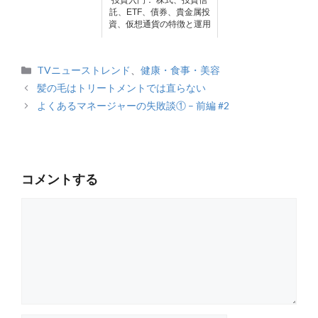
投資入門： 株式、投資信
託、ETF、債券、貴金属投
資、仮想通貨の特徴と運用
カ
TVニューストレンド
、
健康・食事・美容
テ
髪の毛はトリートメントでは直らない
ゴ
よくあるマネージャーの失敗談① – 前編 #2
リ
ー
コメントする
コ
メ
ン
ト