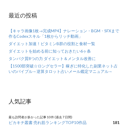
最近の投稿
【キャラ画像1枚→完成MP4】ナレーション・BGM・SFXまで
作るCodexスキル「1枚からリッチ動画」
ダイエット加速！ビタミンB群の役割と食材一覧
ダイエットを始める前に知っておきたい6ヶ条
タンパク質8つの力 ダイエット＆メンタル改善に
【1500部突破☆ロングセラー】稼ぎに特化した副業ネット占
いのバイブル～逆算タロット占いメール鑑定マニュアル～
人気記事
最も訪問者が多かった記事 10 件 (過去 7 日間)
ピカキチ叢書 売れ筋ランキングTOP10作品
181