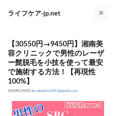
コ
ン
ライフケア-jp.net
テ
メ
ン
ツ
へ
ニ
ス
キ
【30550円→9450円】湘南美
ッ
ュ
プ
容クリニックで男性のレーザ
ー
ー髭脱毛を小技を使って最安
で施術する方法！【再現性
100%】
2020年2月8日
by
pikakichi2015@gmail.com