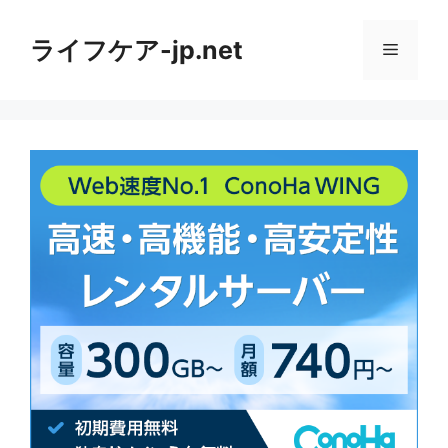
コ
ン
ライフケア-jp.net
メ
テ
ン
ニ
ツ
へ
ス
ュ
キ
ッ
ー
プ