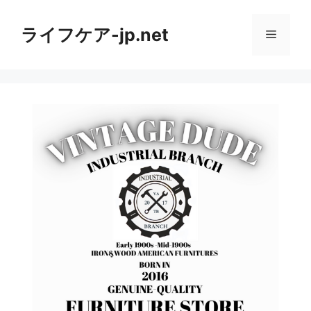
コ
ン
ライフケア-jp.net
メ
テ
ン
ニ
ツ
へ
ス
ュ
キ
ッ
ー
プ