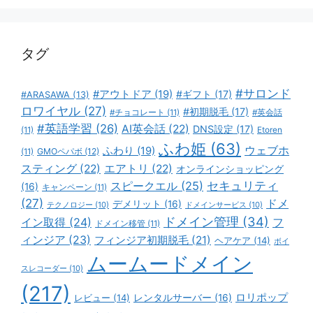
リ
ー
タグ
#サロンド
#アウトドア
(19)
#ギフト
(17)
#ARASAWA
(13)
ロワイヤル
(27)
#初期脱毛
(17)
#チョコレート
(11)
#英会話
#英語学習
(26)
AI英会話
(22)
DNS設定
(17)
(11)
Etoren
ふわ姫
(63)
ウェブホ
ふわり
(19)
GMOペパボ
(12)
(11)
スティング
(22)
エアトリ
(22)
オンラインショッピング
スピークエル
(25)
セキュリティ
(16)
キャンペーン
(11)
(27)
ドメ
デメリット
(16)
テクノロジー
(10)
ドメインサービス
(10)
ドメイン管理
(34)
イン取得
(24)
フ
ドメイン移管
(11)
ィンジア
(23)
フィンジア初期脱毛
(21)
ヘアケア
(14)
ボイ
ムームードメイン
スレコーダー
(10)
(217)
ロリポップ
レビュー
(14)
レンタルサーバー
(16)