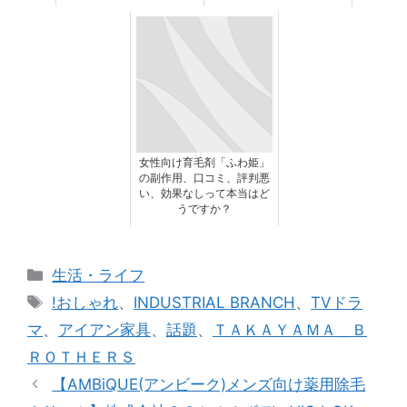
女性向け育毛剤「ふわ姫」
の副作用、口コミ、評判悪
い、効果なしって本当はど
うですか？
カ
生活・ライフ
テ
タ
!おしゃれ
、
INDUSTRIAL BRANCH
、
TVドラ
ゴ
グ
マ
、
アイアン家具
、
話題
、
ＴＡＫＡＹＡＭＡ＿Ｂ
リ
ＲＯＴＨＥＲＳ
ー
【AMBiQUE(アンビーク)メンズ向け薬用除毛