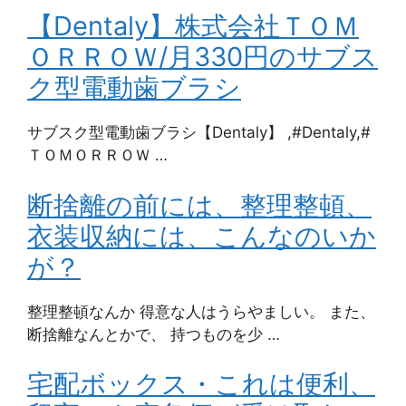
【Dentaly】株式会社ＴＯＭ
ＯＲＲＯＷ/月330円のサブス
ク型電動歯ブラシ
サブスク型電動歯ブラシ【Dentaly】 ,#Dentaly,#
ＴＯＭＯＲＲＯＷ …
断捨離の前には、整理整頓、
衣装収納には、こんなのいか
が？
整理整頓なんか 得意な人はうらやましい。 また、
断捨離なんとかで、 持つものを少 …
宅配ボックス・これは便利、