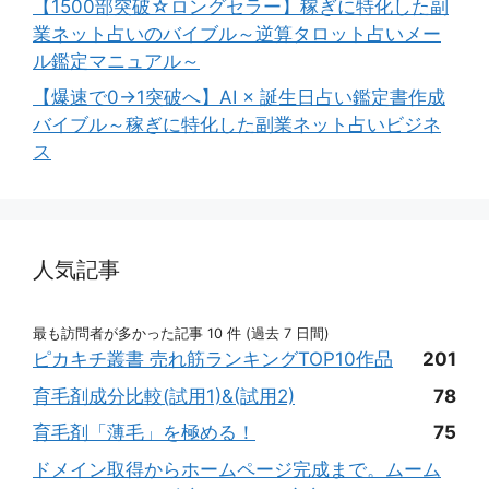
【1500部突破☆ロングセラー】稼ぎに特化した副
業ネット占いのバイブル～逆算タロット占いメー
ル鑑定マニュアル～
【爆速で0→1突破へ】AI × 誕生日占い鑑定書作成
バイブル～稼ぎに特化した副業ネット占いビジネ
ス
人気記事
最も訪問者が多かった記事 10 件 (過去 7 日間)
ピカキチ叢書 売れ筋ランキングTOP10作品
201
育毛剤成分比較(試用1)&(試用2)
78
育毛剤「薄毛」を極める！
75
ドメイン取得からホームページ完成まで。ムーム