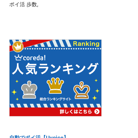
ポイ活 歩数,
自動でポイ活【Uvoice】