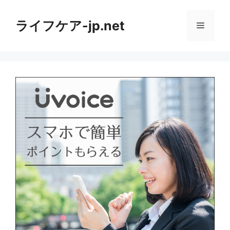
コ
ン
ライフケア-jp.net
メ
テ
ン
ニ
ツ
へ
ス
ュ
キ
ッ
ー
プ