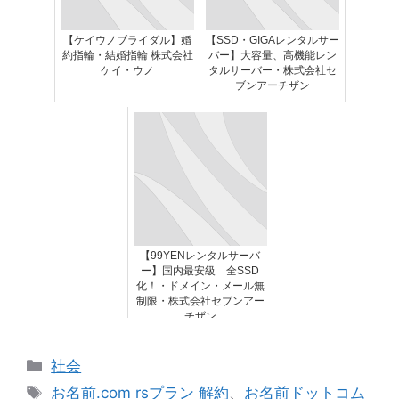
【ケイウノブライダル】婚
【SSD・GIGAレンタルサー
約指輪・結婚指輪 株式会社
バー】大容量、高機能レン
ケイ・ウノ
タルサーバー・株式会社セ
ブンアーチザン
【99YENレンタルサーバ
ー】国内最安級 全SSD
化！・ドメイン・メール無
制限・株式会社セブンアー
チザン
カ
社会
テ
タ
お名前.com rsプラン 解約
、
お名前ドットコム