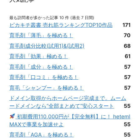
最も訪問者が多かった記事 10 件 (過去 7 日間)
ピカキチ叢書 売れ筋ランキングTOP10作品
171
育毛剤「薄毛」を極める！
70
育毛剤成分比較(試用1)&(試用2)
68
育毛剤「効果」極める！
61
育毛剤「成分」を極める！
57
育毛剤「口コミ」を極める！
57
育毛「シャンプー」を極める！
57
ドメイン取得からホームページ完成まで。ムーム
ードメインなら“全部まとめて”安心スタート
55
初期費用110,000円が【完全無料】に！ heteml
MAXで事業を加速せよ
55
育毛剤「AGA」を極める！
55