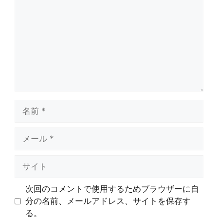
メ
ン
ト
名
前
メ
ー
ル
サ
イ
ト
次回のコメントで使用するためブラウザーに自
分の名前、メールアドレス、サイトを保存す
る。