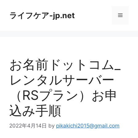
コ
ン
ライフケア-jp.net
メ
テ
ン
ニ
ツ
へ
ス
ュ
キ
お名前ドットコム_
ッ
ー
プ
レンタルサーバー
（RSプラン）お申
込み手順
2022年4月14日
by
pikakichi2015@gmail.com