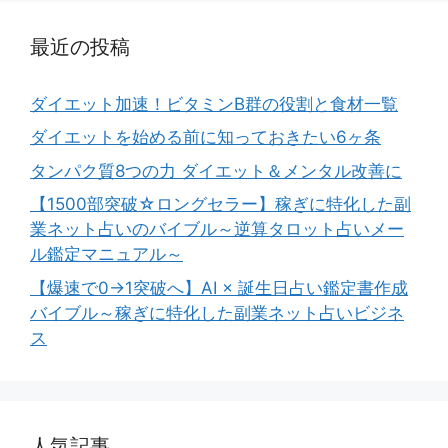
最近の投稿
ダイエット加速！ビタミンB群の役割と食材一覧
ダイエットを始める前に知っておきたい6ヶ条
タンパク質8つの力 ダイエット＆メンタル改善に
【1500部突破☆ロングセラー】稼ぎに特化した副
業ネット占いのバイブル～逆算タロット占いメー
ル鑑定マニュアル～
【爆速で0→1突破へ】AI × 誕生日占い鑑定書作成
バイブル～稼ぎに特化した副業ネット占いビジネ
ス
人気記事