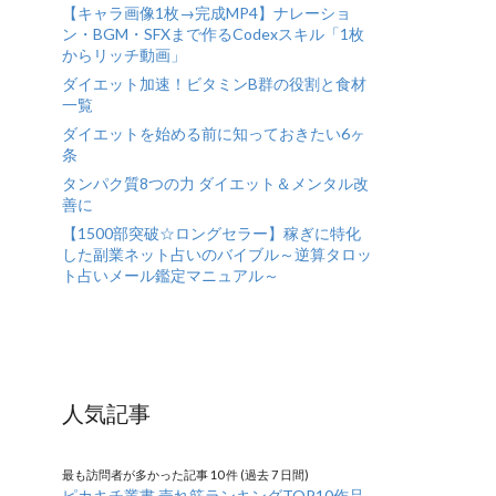
【キャラ画像1枚→完成MP4】ナレーショ
ン・BGM・SFXまで作るCodexスキル「1枚
からリッチ動画」
ダイエット加速！ビタミンB群の役割と食材
一覧
ダイエットを始める前に知っておきたい6ヶ
条
タンパク質8つの力 ダイエット＆メンタル改
善に
【1500部突破☆ロングセラー】稼ぎに特化
した副業ネット占いのバイブル～逆算タロッ
ト占いメール鑑定マニュアル～
人気記事
最も訪問者が多かった記事 10 件 (過去 7 日間)
ピカキチ叢書 売れ筋ランキングTOP10作品