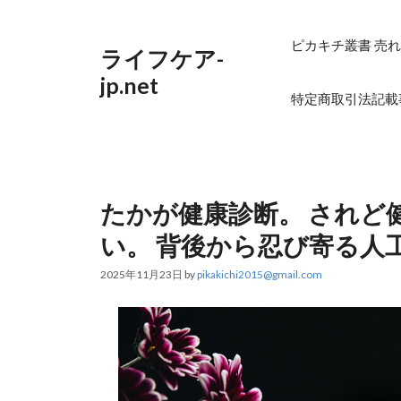
コ
ン
テ
ピカキチ叢書 売れ
ライフケア-
ン
ツ
jp.net
へ
特定商取引法記載
ス
キ
ッ
プ
たかが健康診断。 されど
い。 背後から忍び寄る人
2025年11月23日
by
pikakichi2015@gmail.com