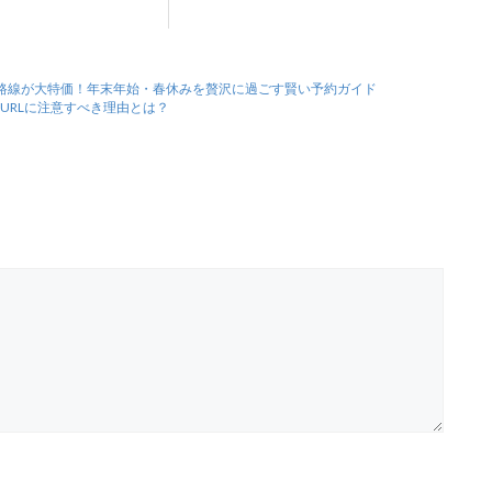
路線が大特価！年末年始・春休みを贅沢に過ごす賢い予約ガイド
偽URLに注意すべき理由とは？