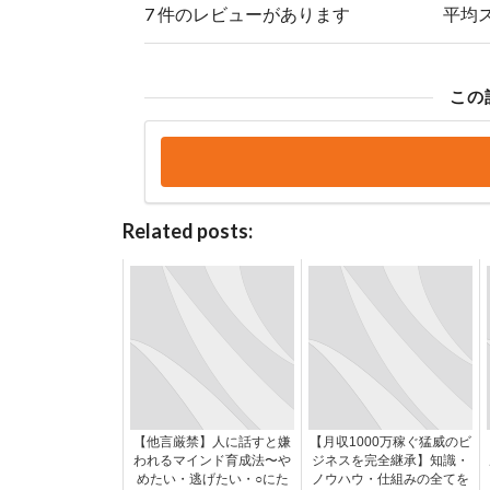
7 件のレビューがあります
平均
この
Related posts:
【他言厳禁】人に話すと嫌
【月収1000万稼ぐ猛威のビ
われるマインド育成法〜や
ジネスを完全継承】知識・
めたい・逃げたい・○にた
ノウハウ・仕組みの全てを