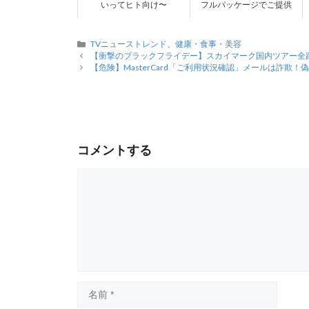
いってヒト向け〜
フルパッケージでご提供
カ
TVニューストレンド
、
健康・食事・美容
テ
【衝撃のブラックフライデー】スカイマーク国内ツアー全
ゴ
【危険】MasterCard「ご利用状況確認」メールは詐欺！
リ
ー
コメントする
コ
メ
ン
ト
名
前