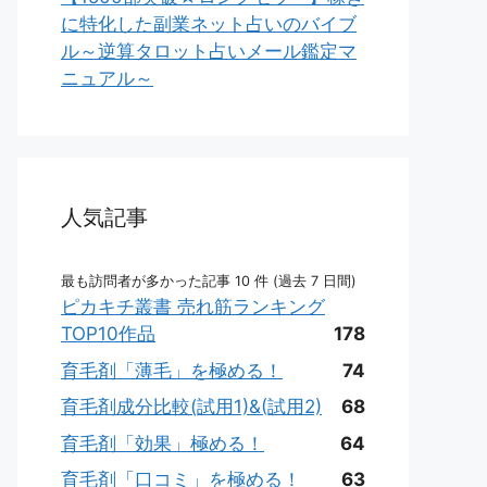
に特化した副業ネット占いのバイブ
ル～逆算タロット占いメール鑑定マ
ニュアル～
人気記事
最も訪問者が多かった記事 10 件 (過去 7 日間)
ピカキチ叢書 売れ筋ランキング
TOP10作品
178
育毛剤「薄毛」を極める！
74
育毛剤成分比較(試用1)&(試用2)
68
育毛剤「効果」極める！
64
育毛剤「口コミ」を極める！
63