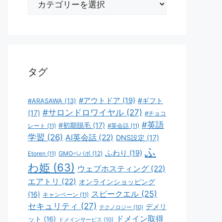
テ
ゴ
リ
ー
タグ
#アウトドア
(19)
#ギフト
#ARASAWA
(13)
#サロンドロワイヤル
(27)
(17)
#チョコ
#英語
#初期脱毛
(17)
レート
(11)
#英会話
(11)
学習
(26)
AI英会話
(22)
DNS設定
(17)
ふ
ふわり
(19)
GMOペパボ
(12)
Etoren
(11)
わ姫
(63)
ウェブホスティング
(22)
エアトリ
(22)
オンラインショッピング
スピークエル
(25)
(16)
キャンペーン
(11)
セキュリティ
(27)
デメリ
テクノロジー
(10)
ドメイン取得
ット
(16)
ドメインサービス
(10)