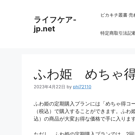
コ
ン
ピカキチ叢書 売
ライフケア-
テ
ン
jp.net
特定商取引法記
ツ
へ
ス
キ
ッ
ふわ姫 めちゃ得コ
プ
2023年4月22日
by
phi72110
ふわ姫の定期購入プランには「めちゃ得コー
（税込）で購入することができます。ふわ姫
込）の商品が大変お得な価格で手に入りま
ただし、ふわ姫の定期購入プランでは、2回