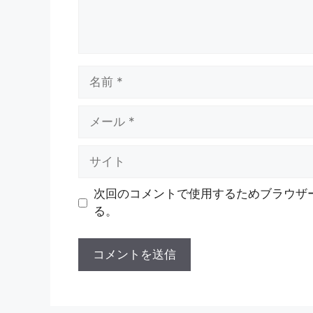
名
前
メ
ー
ル
サ
イ
ト
次回のコメントで使用するためブラウザ
る。