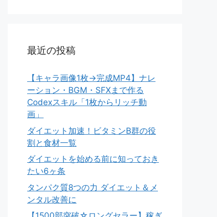
最近の投稿
【キャラ画像1枚→完成MP4】ナレ
ーション・BGM・SFXまで作る
Codexスキル「1枚からリッチ動
画」
ダイエット加速！ビタミンB群の役
割と食材一覧
ダイエットを始める前に知っておき
たい6ヶ条
タンパク質8つの力 ダイエット＆メ
ンタル改善に
【1500部突破☆ロングセラー】稼ぎ