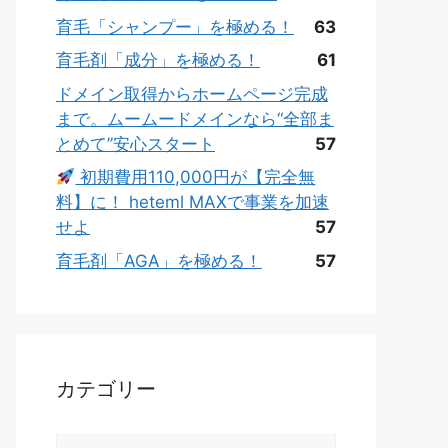
育毛「シャンプー」を極める！
63
育毛剤「成分」を極める！
61
ドメイン取得からホームページ完成
まで。ムームードメインなら“全部ま
とめて”安心スタート
57
初期費用110,000円が【完全無
料】に！ heteml MAXで事業を加速
せよ
57
育毛剤「AGA」を極める！
57
カテゴリー
カ