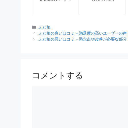
カ
ふわ姫
テ
ふわ姫の良い口コミ – 満足度の高いユーザーの声
ゴ
ふわ姫の悪い口コミ – 懸念点や改善が必要な部分
リ
ー
コメントする
コ
メ
ン
ト