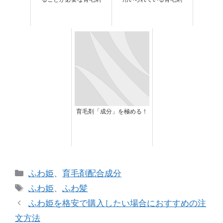
育毛剤「成分」を極める！
カ
ふわ姫
、
育毛剤配合成分
テ
タ
ふわ姫
、
ふわ髪
ゴ
グ
ふわ姫を格安で購入したい場合におすすめの注
リ
文方法
ー