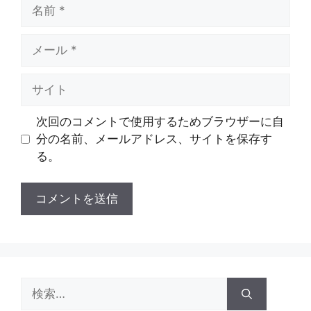
名
前
メ
ー
ル
サ
イ
ト
次回のコメントで使用するためブラウザーに自
分の名前、メールアドレス、サイトを保存す
る。
検
索: