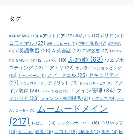
リ
ー
タグ
#サロンド
#アウトドア
(19)
#ギフト
(17)
#ARASAWA
(13)
ロワイヤル
(27)
#初期脱毛
(17)
#チョコレート
(11)
#英会話
#英語学習
(26)
AI英会話
(22)
DNS設定
(17)
(11)
Etoren
ふわ姫
(63)
ウェブホ
ふわり
(19)
GMOペパボ
(12)
(11)
スティング
(22)
エアトリ
(22)
オンラインショッピング
スピークエル
(25)
セキュリティ
(16)
キャンペーン
(11)
(27)
ドメ
デメリット
(16)
テクノロジー
(10)
ドメインサービス
(10)
ドメイン管理
(34)
イン取得
(24)
フ
ドメイン移管
(11)
ィンジア
(23)
フィンジア初期脱毛
(21)
ヘアケア
(14)
ボイ
ムームードメイン
スレコーダー
(10)
(217)
ロリポップ
レビュー
(14)
レンタルサーバー
(16)
(19)
健康
(19)
口コミ
(18)
旅行
(14)
国内旅行
(12)
比
使い方
(9)