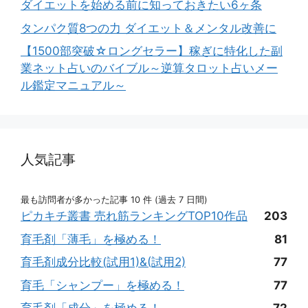
ダイエットを始める前に知っておきたい6ヶ条
タンパク質8つの力 ダイエット＆メンタル改善に
【1500部突破☆ロングセラー】稼ぎに特化した副
業ネット占いのバイブル～逆算タロット占いメー
ル鑑定マニュアル～
人気記事
最も訪問者が多かった記事 10 件 (過去 7 日間)
ピカキチ叢書 売れ筋ランキングTOP10作品
203
育毛剤「薄毛」を極める！
81
育毛剤成分比較(試用1)&(試用2)
77
育毛「シャンプー」を極める！
77