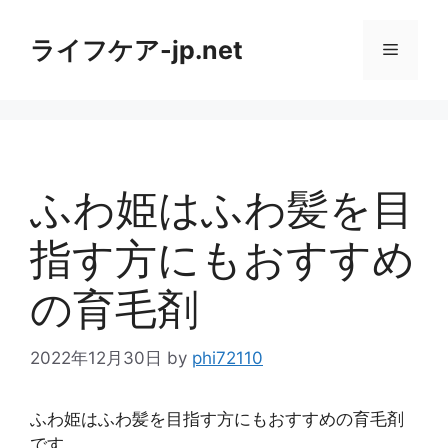
コ
ン
ライフケア-jp.net
メ
テ
ン
ニ
ツ
へ
ス
ュ
キ
ふわ姫はふわ髪を目
ッ
ー
プ
指す方にもおすすめ
の育毛剤
2022年12月30日
by
phi72110
ふわ姫はふわ髪を目指す方にもおすすめの育毛剤
です。