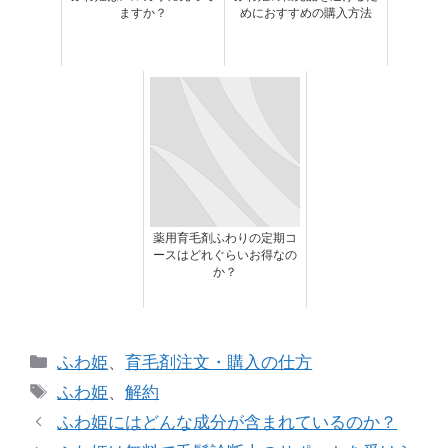
ますか？
めにおすすめの購入方法
薬用育毛剤ふわりの定期コ
ースはどれぐらいお得なの
か？
カ
ふわ姫
、
育毛剤注文・購入の仕方
テ
タ
ふわ姫
、
解約
ゴ
グ
ふわ姫にはどんな成分が含まれているのか？
リ