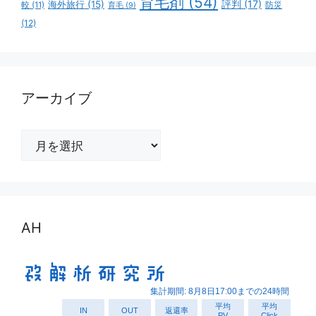
育毛剤
(54)
評判
(17)
海外旅行
(15)
防災
較
(11)
育毛
(9)
(12)
アーカイブ
ア
ー
カ
イ
ブ
AH