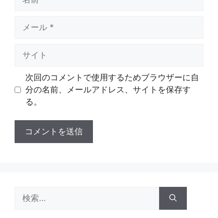
前
メ
ー
ル
サ
イ
ト
次回のコメントで使用するためブラウザーに自
分の名前、メールアドレス、サイトを保存す
る。
検
索: