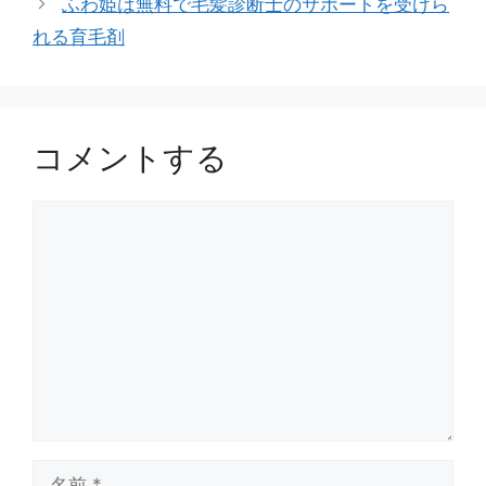
ふわ姫は無料で毛髪診断士のサポートを受けら
ー
れる育毛剤
コメントする
コ
メ
ン
ト
名