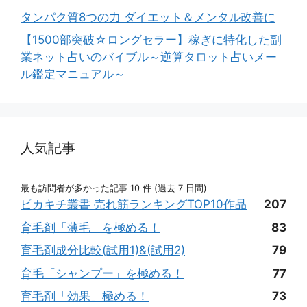
タンパク質8つの力 ダイエット＆メンタル改善に
【1500部突破☆ロングセラー】稼ぎに特化した副
業ネット占いのバイブル～逆算タロット占いメー
ル鑑定マニュアル～
人気記事
最も訪問者が多かった記事 10 件 (過去 7 日間)
ピカキチ叢書 売れ筋ランキングTOP10作品
207
育毛剤「薄毛」を極める！
83
育毛剤成分比較(試用1)&(試用2)
79
育毛「シャンプー」を極める！
77
育毛剤「効果」極める！
73