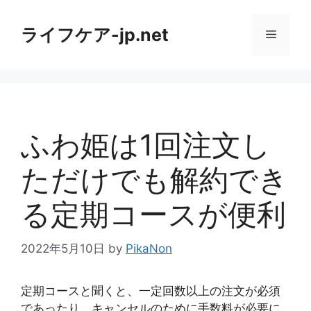
コ
ン
ライフケア-jp.net
メ
テ
ン
ニ
ツ
へ
ス
ュ
キ
ふわ姫は1回注文し
ッ
ー
プ
ただけでも解約でき
る定期コースが便利
2022年5月10日
by
PikaNon
定期コースと聞くと、一定回数以上の注文が必須
であったり、キャンセルのために手数料が必要に