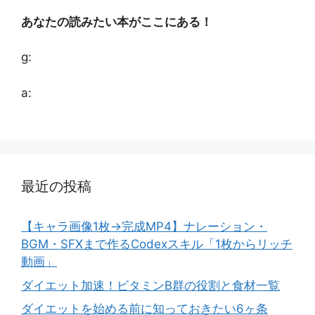
あなたの読みたい本がここにある！
g:
a:
最近の投稿
【キャラ画像1枚→完成MP4】ナレーション・
BGM・SFXまで作るCodexスキル「1枚からリッチ
動画」
ダイエット加速！ビタミンB群の役割と食材一覧
ダイエットを始める前に知っておきたい6ヶ条