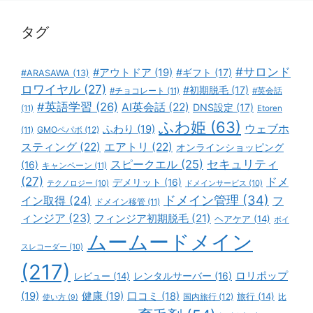
ー
タグ
#サロンド
#アウトドア
(19)
#ギフト
(17)
#ARASAWA
(13)
ロワイヤル
(27)
#初期脱毛
(17)
#チョコレート
(11)
#英会話
#英語学習
(26)
AI英会話
(22)
DNS設定
(17)
(11)
Etoren
ふわ姫
(63)
ウェブホ
ふわり
(19)
GMOペパボ
(12)
(11)
スティング
(22)
エアトリ
(22)
オンラインショッピング
スピークエル
(25)
セキュリティ
(16)
キャンペーン
(11)
(27)
ドメ
デメリット
(16)
テクノロジー
(10)
ドメインサービス
(10)
ドメイン管理
(34)
イン取得
(24)
フ
ドメイン移管
(11)
ィンジア
(23)
フィンジア初期脱毛
(21)
ヘアケア
(14)
ボイ
ムームードメイン
スレコーダー
(10)
(217)
ロリポップ
レビュー
(14)
レンタルサーバー
(16)
(19)
健康
(19)
口コミ
(18)
旅行
(14)
国内旅行
(12)
比
使い方
(9)