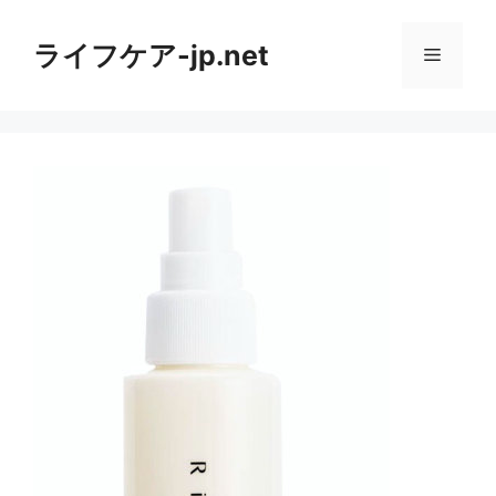
コ
ン
ライフケア-jp.net
メ
テ
ン
ニ
ツ
へ
ス
ュ
キ
ッ
ー
プ