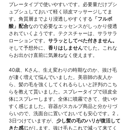
プレータイプで使いやすいです。必要量だけプシ
ュプシュしておいて軽く頭皮マッサージしてま
す。角質層までより浸透しやすくする
「フルボ
酸」配合
なので必要なエッセンスがしっかり侵透
されていくようです。テクスチャーは、サラサラ
ローションです。
サラッとしてべた付きません。
そして予想外に、
香りはしません
でした。これな
らお出かけ直前に気兼ねなく使えます。
40歳、Kさん、生え変わりの時期なのか、抜け毛
が凄く増えて悩んでいました。美容師の友人か
ら、髪の毛を強くしてくれるらしいと評判のこち
らを教えて貰いました。スプレータイプで頭皮全
体にスプレーします。全体に噴霧できて、使いや
すく感じました。容器がスカルプ商品と分かりづ
らいので、洗面台に置いておいても安心です。2，
3日つけていますが、
少し髪の毛のハリが復活して
きた感じ
がします。抜け毛もこれで減って来てく