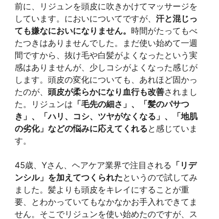
前に、リジュンを頭皮に吹きかけてマッサージを
しています。においについてですが、
汗と混じっ
ても嫌なにおいになりません。
時間がたってもべ
たつきはありませんでした。まだ使い始めて一週
間ですから、抜け毛や白髪がよくなったという実
感はありませんが、少しコシがよくなった感じが
します。頭皮の変化についても、あれほど固かっ
たのが、
頭皮が柔らかになり血行も改善
されまし
た。リジュンは
「毛先の細さ」、「髪のパサつ
き」、「ハリ、コシ、ツヤがなくなる」、「地肌
の劣化」などの悩みに応えてくれる
と感じていま
す。
45歳、Yさん、ヘアケア業界で注目される
「リデ
ンシル」を加えてつくられた
というので試してみ
ました。髪よりも頭皮をキレイにすることが重
要、とわかっていてもなかなかお手入れできてま
せん。そこでリジュンを使い始めたのですが、ス